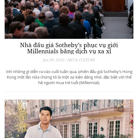
Nhà đấu giá Sotheby’s phục vụ giới
Millennials bằng dịch vụ xa xỉ
Jan 09, 2020 / ART & CULTURE
Với những gì diễn ra vào cuối tuần qua, phiên đấu giá Sotheby’s Hong
Kong một lần nữa chứng tỏ là một sự kiện đáng nhớ, đặc biệt với thế
hệ người mua trẻ tuổi (Millennial).