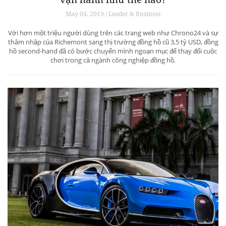
May 04, 2019 / Leader & Business
Với hơn một triệu người dùng trên các trang web như Chrono24 và sự
thâm nhập của Richemont sang thị trường đồng hồ cũ 3,5 tỷ USD, đồng
hồ second-hand đã có bước chuyển mình ngoạn mục để thay đổi cuộc
chơi trong cả ngành công nghiệp đồng hồ.