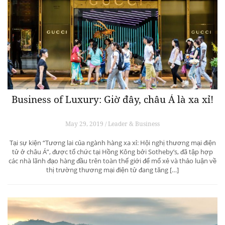
Business of Luxury: Giờ đây, châu Á là xa xỉ!
May 29, 2019 / Leader & Business
Tại sự kiện “Tương lai của ngành hàng xa xỉ: Hội nghị thương mại điện
tử ở châu Á”, được tổ chức tại Hồng Kông bởi Sotheby’s, đã tập hợp
các nhà lãnh đạo hàng đầu trên toàn thế giới để mổ xẻ và thảo luận về
thị trường thương mại điện tử đang tăng […]