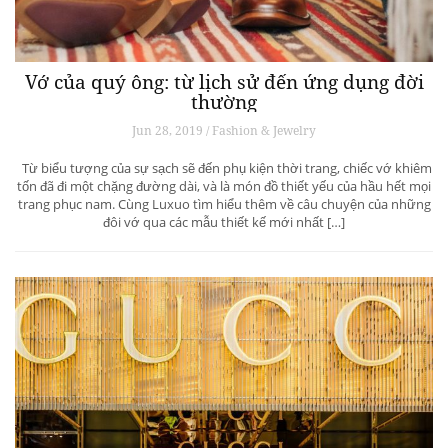
Vớ của quý ông: từ lịch sử đến ứng dụng đời
thường
Jun 28, 2019 / Fashion & Jewelry
Từ biểu tượng của sự sạch sẽ đến phụ kiện thời trang, chiếc vớ khiêm
tốn đã đi một chặng đường dài, và là món đồ thiết yếu của hầu hết mọi
trang phục nam. Cùng Luxuo tìm hiểu thêm về câu chuyện của những
đôi vớ qua các mẫu thiết kế mới nhất […]