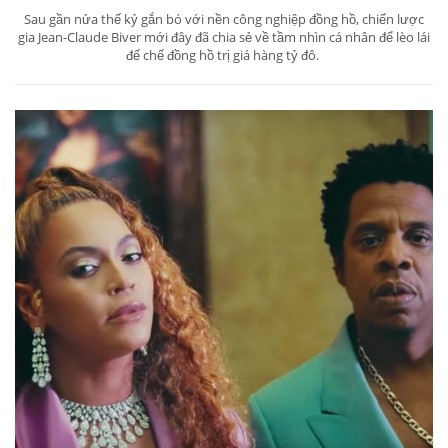
Sau gần nửa thế kỷ gắn bó với nền công nghiệp đồng hồ, chiến lược
gia Jean-Claude Biver mới đây đã chia sẻ về tầm nhìn cá nhân để lèo lái
đế chế đồng hồ trị giá hàng tỷ đô.