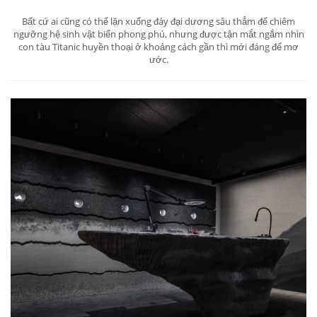
Bất cứ ai cũng có thể lặn xuống đáy đại dương sâu thẳm để chiêm
ngưỡng hệ sinh vật biển phong phú, nhưng được tận mắt ngắm nhìn
con tàu Titanic huyền thoại ở khoảng cách gần thì mới đáng để mơ
ước.