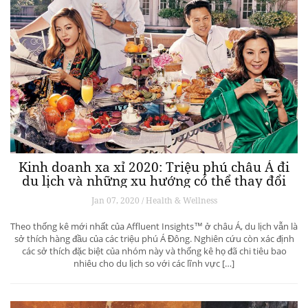
Kinh doanh xa xỉ 2020: Triệu phú châu Á đi
du lịch và những xu hướng có thể thay đổi
ngành du lịch thượng lưu
Jan 07, 2020 / Health & Wellness
Theo thống kê mới nhất của Affluent Insights™ ở châu Á, du lịch vẫn là
sở thích hàng đầu của các triệu phú Á Đông. Nghiên cứu còn xác định
các sở thích đặc biệt của nhóm này và thống kê họ đã chi tiêu bao
nhiêu cho du lịch so với các lĩnh vực […]