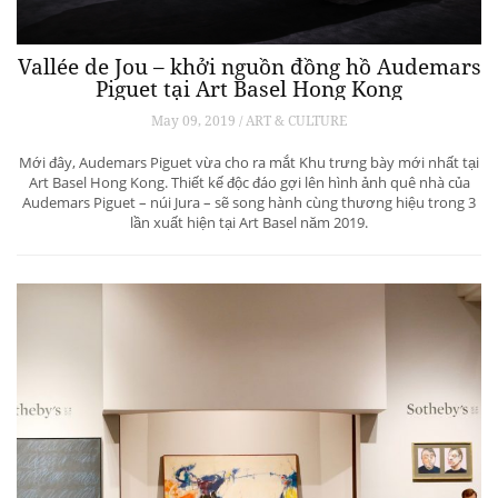
Vallée de Jou – khởi nguồn đồng hồ Audemars
Piguet tại Art Basel Hong Kong
May 09, 2019 / ART & CULTURE
Mới đây, Audemars Piguet vừa cho ra mắt Khu trưng bày mới nhất tại
Art Basel Hong Kong. Thiết kế độc đáo gợi lên hình ảnh quê nhà của
Audemars Piguet – núi Jura – sẽ song hành cùng thương hiệu trong 3
lần xuất hiện tại Art Basel năm 2019.