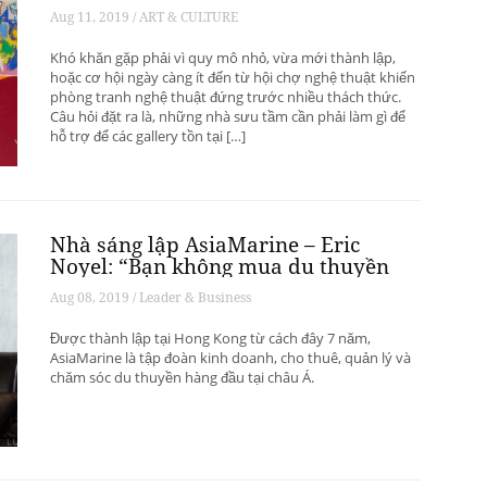
phát triển? – Phần 1
Aug 11, 2019 / ART & CULTURE
Khó khăn gặp phải vì quy mô nhỏ, vừa mới thành lập,
hoặc cơ hội ngày càng ít đến từ hội chợ nghệ thuật khiến
phòng tranh nghệ thuật đứng trước nhiều thách thức.
Câu hỏi đặt ra là, những nhà sưu tầm cần phải làm gì để
hỗ trợ để các gallery tồn tại […]
Nhà sáng lập AsiaMarine – Eric
Noyel: “Bạn không mua du thuyền
để đầu tư sinh lời”
Aug 08, 2019 / Leader & Business
Được thành lập tại Hong Kong từ cách đây 7 năm,
AsiaMarine là tập đoàn kinh doanh, cho thuê, quản lý và
chăm sóc du thuyền hàng đầu tại châu Á.