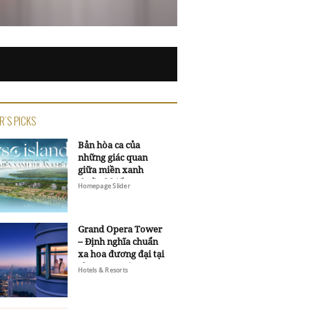
R'S PICKS
Bản hòa ca của
những giác quan
giữa miền xanh
thuần khiết
Homepage Slider
Grand Opera Tower
– Định nghĩa chuẩn
xa hoa đương đại tại
Sheraton Saigon
Hotels & Resorts
Grand Opera Hotel