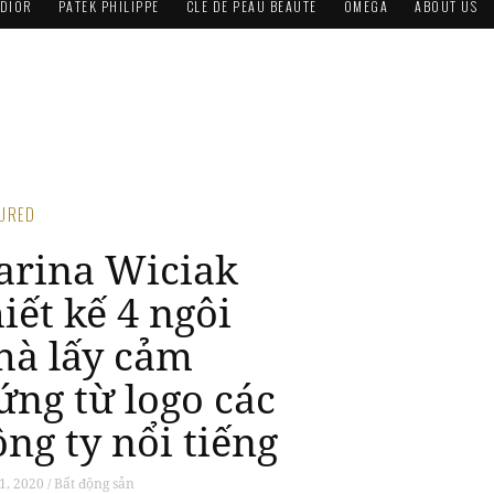
DIOR
PATEK PHILIPPE
CLÉ DE PEAU BEAUTÉ
OMEGA
ABOUT US
TURED
arina Wiciak
hiết kế 4 ngôi
hà lấy cảm
ứng từ logo các
ông ty nổi tiếng
1, 2020 / Bất động sản