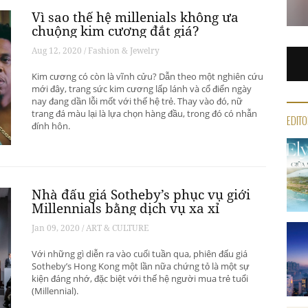
Vì sao thế hệ millenials không ưa
chuộng kim cương đắt giá?
Aug 12, 2020 / Fashion & Jewelry
Kim cương có còn là vĩnh cửu? Dẫn theo một nghiên cứu
mới đây, trang sức kim cương lấp lánh và cổ điển ngày
nay đang dần lỗi mốt với thế hệ trẻ. Thay vào đó, nữ
trang đá màu lại là lựa chọn hàng đầu, trong đó có nhẫn
EDITO
đính hôn.
Nhà đấu giá Sotheby’s phục vụ giới
Millennials bằng dịch vụ xa xỉ
Jan 09, 2020 / ART & CULTURE
Với những gì diễn ra vào cuối tuần qua, phiên đấu giá
Sotheby’s Hong Kong một lần nữa chứng tỏ là một sự
kiện đáng nhớ, đặc biệt với thế hệ người mua trẻ tuổi
(Millennial).