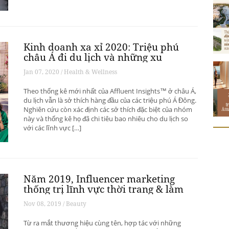
Kinh doanh xa xỉ 2020: Triệu phú
châu Á đi du lịch và những xu
hướng có thể thay đổi ngành du
Jan 07, 2020 / Health & Wellness
lịch thượng lưu
Theo thống kê mới nhất của Affluent Insights™ ở châu Á,
du lịch vẫn là sở thích hàng đầu của các triệu phú Á Đông.
Nghiên cứu còn xác định các sở thích đặc biệt của nhóm
này và thống kê họ đã chi tiêu bao nhiêu cho du lịch so
với các lĩnh vực […]
Năm 2019, Influencer marketing
thống trị lĩnh vực thời trang & làm
đẹp
Nov 08, 2019 / Beauty
Từ ra mắt thương hiệu cùng tên, hợp tác với những