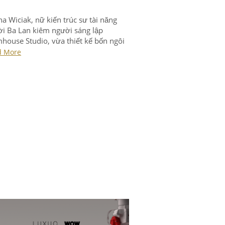
na Wiciak, nữ kiến trúc sư tài năng
i Ba Lan kiêm người sáng lập
ouse Studio, vừa thiết kế bốn ngôi
lấy cảm hứng từ logo của các công ty
d More
tiếng trên thế giới.