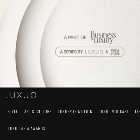
STYLE
ART & CULTURE
LUXURY IN MOTION
LUXUO VODCAST
LI
LUXUO ASIA AWARDS