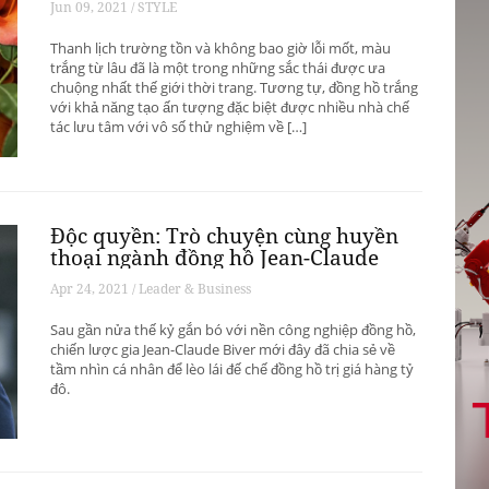
Jun 09, 2021 / STYLE
Thanh lịch trường tồn và không bao giờ lỗi mốt, màu
trắng từ lâu đã là một trong những sắc thái được ưa
chuộng nhất thế giới thời trang. Tương tự, đồng hồ trắng
với khả năng tạo ấn tượng đặc biệt được nhiều nhà chế
tác lưu tâm với vô số thử nghiệm về […]
Độc quyền: Trò chuyện cùng huyền
thoại ngành đồng hồ Jean-Claude
Biver
Apr 24, 2021 / Leader & Business
Sau gần nửa thế kỷ gắn bó với nền công nghiệp đồng hồ,
chiến lược gia Jean-Claude Biver mới đây đã chia sẻ về
tầm nhìn cá nhân để lèo lái đế chế đồng hồ trị giá hàng tỷ
đô.