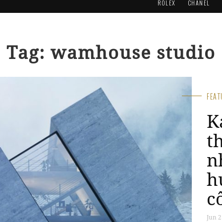
ROLEX
CHANEL
Tag: wamhouse studio
FEA
K
t
n
h
c
Jun 2