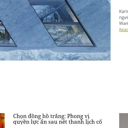
Kari
ngườ
Wamh
nhà 
Rea
nổi 
Chọn đồng hồ trắng: Phong vị
quyền lực ẩn sau nét thanh lịch cố
hữu