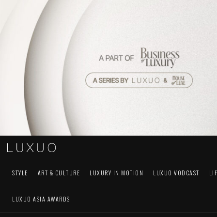
STYLE
ART & CULTURE
LUXURY IN MOTION
LUXUO VODCAST
LI
LUXUO ASIA AWARDS