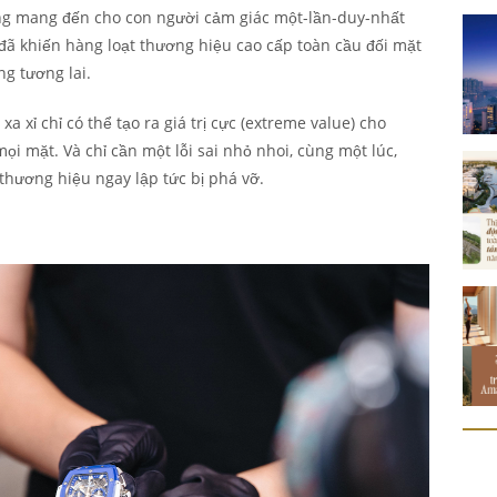
cũng mang đến cho con người cảm giác một-lần-duy-nhất
 đã khiến hàng loạt thương hiệu cao cấp toàn cầu đối mặt
g tương lai.
 xỉ chỉ có thể tạo ra giá trị cực (extreme value) cho
ọi mặt. Và chỉ cần một lỗi sai nhỏ nhoi, cùng một lúc,
hương hiệu ngay lập tức bị phá vỡ.