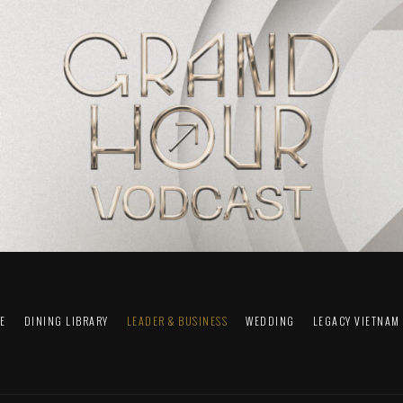
FE
DINING LIBRARY
LEADER & BUSINESS
WEDDING
LEGACY VIETNAM