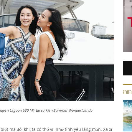
EDITO
thuyền Lagoon 630 MY tại sự kiện Summer Wanderlust do
 biệt mà đôi khi, ta có thể ví như tình yêu lãng mạn. Xa xỉ