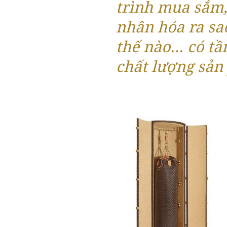
trình mua sắm,
nhân hóa ra sa
thế nào… có t
chất lượng sản