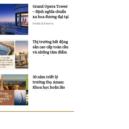
Grand Opera Tower
– Định nghĩa chuẩn
xa hoa đương đại tại
Sheraton Saigon
Hotels & Resorts
Grand Opera Hotel
Thị trường bất động
sản cao cấp toàn cầu
và những tâm điểm
mới của năm 2026
30 năm triết lý
trường thọ Aman:
Khoa học hoãn lão
và trí tuệ ngàn xưa