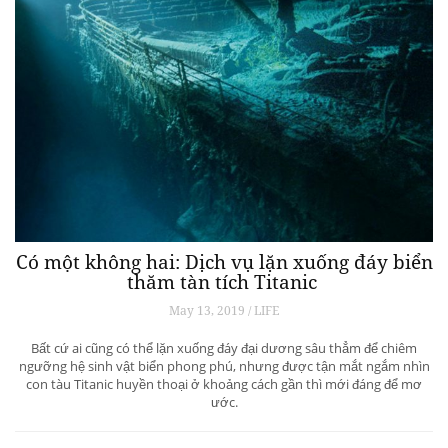
Có một không hai: Dịch vụ lặn xuống đáy biển
thăm tàn tích Titanic
May 13, 2019 / LIFE
Bất cứ ai cũng có thể lặn xuống đáy đại dương sâu thẳm để chiêm
ngưỡng hệ sinh vật biển phong phú, nhưng được tận mắt ngắm nhìn
con tàu Titanic huyền thoại ở khoảng cách gần thì mới đáng để mơ
ước.