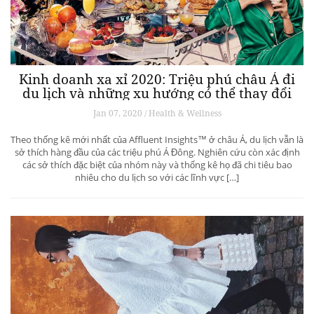
Kinh doanh xa xỉ 2020: Triệu phú châu Á đi
du lịch và những xu hướng có thể thay đổi
ngành du lịch thượng lưu
Jan 07, 2020 / Health & Wellness
Theo thống kê mới nhất của Affluent Insights™ ở châu Á, du lịch vẫn là
sở thích hàng đầu của các triệu phú Á Đông. Nghiên cứu còn xác định
các sở thích đặc biệt của nhóm này và thống kê họ đã chi tiêu bao
nhiêu cho du lịch so với các lĩnh vực […]