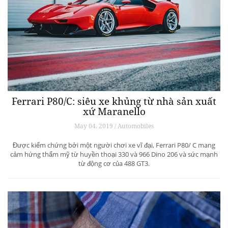
Ferrari P80/C: siêu xe khủng từ ​​nhà sản xuất
xứ Maranello
May 04, 2019 / Automobiles
Được kiểm chứng bởi một người chơi xe vĩ đại, Ferrari P80/ C mang
cảm hứng thẩm mỹ từ huyền thoại 330 và 966 Dino 206 và sức mạnh
từ động cơ của 488 GT3.