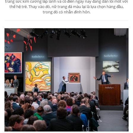
trang sức kim cương lấp lánh và cổ điển ngày nay đang dần lỗi mốt với
thế hệ trẻ. Thay vào đó, nữ trang đá màu lại là lựa chọn hàng đầu,
trong đó có nhẫn đính hôn.