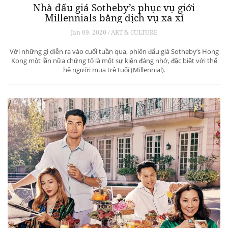
Nhà đấu giá Sotheby’s phục vụ giới
Millennials bằng dịch vụ xa xỉ
Jan 09, 2020 / ART & CULTURE
Với những gì diễn ra vào cuối tuần qua, phiên đấu giá Sotheby’s Hong
Kong một lần nữa chứng tỏ là một sự kiện đáng nhớ, đặc biệt với thế
hệ người mua trẻ tuổi (Millennial).