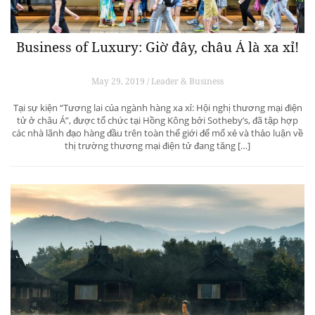
Business of Luxury: Giờ đây, châu Á là xa xỉ!
May 29, 2019 / Leader & Business
Tại sự kiện “Tương lai của ngành hàng xa xỉ: Hội nghị thương mại điện
tử ở châu Á”, được tổ chức tại Hồng Kông bởi Sotheby’s, đã tập hợp
các nhà lãnh đạo hàng đầu trên toàn thế giới để mổ xẻ và thảo luận về
thị trường thương mại điện tử đang tăng […]