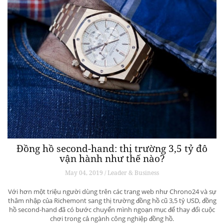
Đồng hồ second-hand: thị trường 3,5 tỷ đô
vận hành như thế nào?
May 04, 2019 / Leader & Business
Với hơn một triệu người dùng trên các trang web như Chrono24 và sự
thâm nhập của Richemont sang thị trường đồng hồ cũ 3,5 tỷ USD, đồng
hồ second-hand đã có bước chuyển mình ngoạn mục để thay đổi cuộc
chơi trong cả ngành công nghiệp đồng hồ.