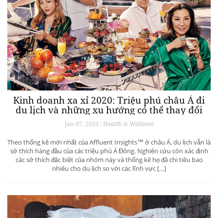
Kinh doanh xa xỉ 2020: Triệu phú châu Á đi
du lịch và những xu hướng có thể thay đổi
ngành du lịch thượng lưu
Jan 07, 2020 / Health & Wellness
Theo thống kê mới nhất của Affluent Insights™ ở châu Á, du lịch vẫn là
sở thích hàng đầu của các triệu phú Á Đông. Nghiên cứu còn xác định
các sở thích đặc biệt của nhóm này và thống kê họ đã chi tiêu bao
nhiêu cho du lịch so với các lĩnh vực […]