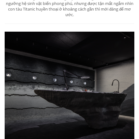
ngưỡng hệ sinh vật biển phong phú, nhưng được tận mắt ngắm nhìn
con tàu Titanic huyền thoại ở khoảng cách gần thì mới đáng để mơ
ước.