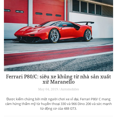
Ferrari P80/C: siêu xe khủng từ ​​nhà sản xuất
xứ Maranello
May 04, 2019 / Automobiles
Được kiểm chứng bởi một người chơi xe vĩ đại, Ferrari P80/ C mang
cảm hứng thẩm mỹ từ huyền thoại 330 và 966 Dino 206 và sức mạnh
từ động cơ của 488 GT3.