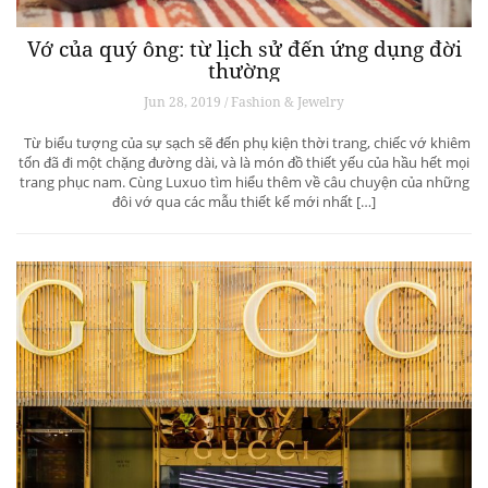
Vớ của quý ông: từ lịch sử đến ứng dụng đời
thường
Jun 28, 2019 / Fashion & Jewelry
Từ biểu tượng của sự sạch sẽ đến phụ kiện thời trang, chiếc vớ khiêm
tốn đã đi một chặng đường dài, và là món đồ thiết yếu của hầu hết mọi
trang phục nam. Cùng Luxuo tìm hiểu thêm về câu chuyện của những
đôi vớ qua các mẫu thiết kế mới nhất […]