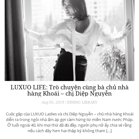
LUXUO LIFE: Trò chuyện cùng bà chủ nhà
hàng Khoái – chị Diệp Nguyễn
Aug 05, 2019 / DINING LIBRARY
Cuộc gặp của LUXUO Ladies và chị Diệp Nguyễn – chủ nhà hàng Khoái
diễn ra trong ngôi nhà ấm áp gợi cảm hứng từ miền Nam nước Pháp.
Ở tuổi ngoài 40, khi mọi thứ đã đủ đầy, người phụ nữ ấy chia sẻ rằng
nếu cách đây hơn hai thập kỷ không tham […]