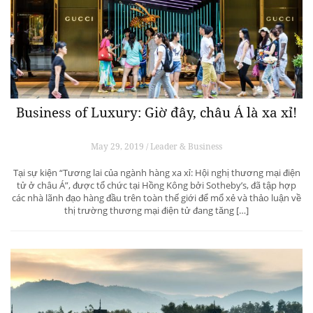
Business of Luxury: Giờ đây, châu Á là xa xỉ!
May 29, 2019 / Leader & Business
Tại sự kiện “Tương lai của ngành hàng xa xỉ: Hội nghị thương mại điện
tử ở châu Á”, được tổ chức tại Hồng Kông bởi Sotheby’s, đã tập hợp
các nhà lãnh đạo hàng đầu trên toàn thế giới để mổ xẻ và thảo luận về
thị trường thương mại điện tử đang tăng […]