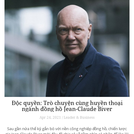
Độc quyền: Trò chuyện cùng huyền thoại
ngành đồng hồ Jean-Claude Biver
Apr 24, 2021 / Leader & Business
Sau gần nửa thế kỷ gắn bó với nền công nghiệp đồng hồ, chiến lược
gia Jean-Claude Biver mới đây đã chia sẻ về tầm nhìn cá nhân để lèo lái