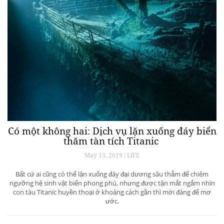
Có một không hai: Dịch vụ lặn xuống đáy biển
thăm tàn tích Titanic
May 13, 2019 / LIFE
Bất cứ ai cũng có thể lặn xuống đáy đại dương sâu thẳm để chiêm
ngưỡng hệ sinh vật biển phong phú, nhưng được tận mắt ngắm nhìn
con tàu Titanic huyền thoại ở khoảng cách gần thì mới đáng để mơ
ước.