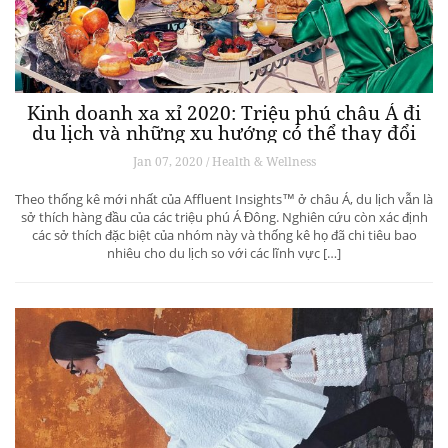
Kinh doanh xa xỉ 2020: Triệu phú châu Á đi
du lịch và những xu hướng có thể thay đổi
ngành du lịch thượng lưu
Jan 07, 2020 / Health & Wellness
Theo thống kê mới nhất của Affluent Insights™ ở châu Á, du lịch vẫn là
sở thích hàng đầu của các triệu phú Á Đông. Nghiên cứu còn xác định
các sở thích đặc biệt của nhóm này và thống kê họ đã chi tiêu bao
nhiêu cho du lịch so với các lĩnh vực […]