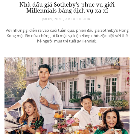
Nhà đấu giá Sotheby’s phục vụ giới
Millennials bằng dịch vụ xa xỉ
Jan 09, 2020 / ART & CULTURE
Với những gì diễn ra vào cuối tuần qua, phiên đấu giá Sotheby’s Hong
Kong một lần nữa chứng tỏ là một sự kiện đáng nhớ, đặc biệt với thế
hệ người mua trẻ tuổi (Millennial).