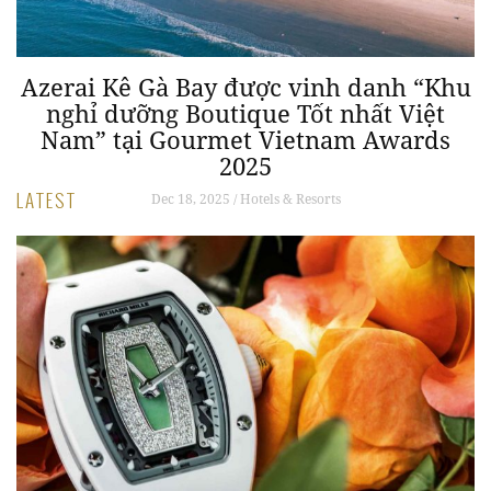
ói
Azerai Kê Gà Bay được vinh danh “Khu
A
nghỉ dưỡng Boutique Tốt nhất Việt
Nam” tại Gourmet Vietnam Awards
2025
LATEST
Dec 18, 2025 / Hotels & Resorts