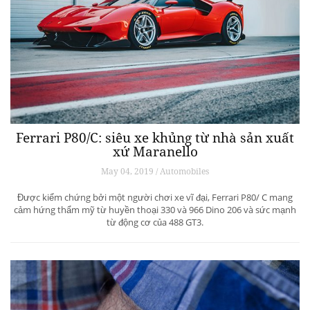
Ferrari P80/C: siêu xe khủng từ ​​nhà sản xuất
xứ Maranello
May 04, 2019 / Automobiles
Được kiểm chứng bởi một người chơi xe vĩ đại, Ferrari P80/ C mang
cảm hứng thẩm mỹ từ huyền thoại 330 và 966 Dino 206 và sức mạnh
từ động cơ của 488 GT3.