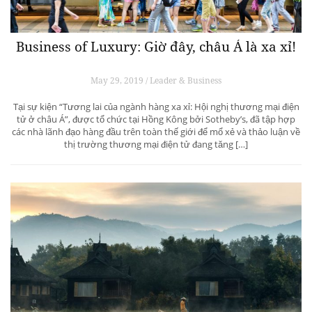
Business of Luxury: Giờ đây, châu Á là xa xỉ!
May 29, 2019 / Leader & Business
Tại sự kiện “Tương lai của ngành hàng xa xỉ: Hội nghị thương mại điện
tử ở châu Á”, được tổ chức tại Hồng Kông bởi Sotheby’s, đã tập hợp
các nhà lãnh đạo hàng đầu trên toàn thế giới để mổ xẻ và thảo luận về
thị trường thương mại điện tử đang tăng […]