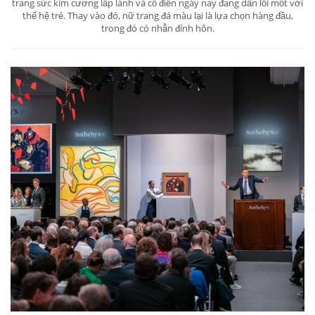
trang sức kim cương lấp lánh và cổ điển ngày nay đang dần lỗi mốt với
thế hệ trẻ. Thay vào đó, nữ trang đá màu lại là lựa chọn hàng đầu,
trong đó có nhẫn đính hôn.