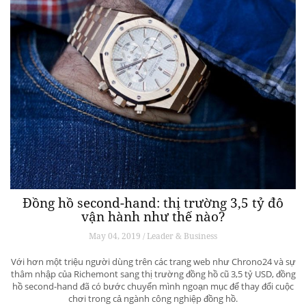
Đồng hồ second-hand: thị trường 3,5 tỷ đô
vận hành như thế nào?
May 04, 2019 / Leader & Business
Với hơn một triệu người dùng trên các trang web như Chrono24 và sự
thâm nhập của Richemont sang thị trường đồng hồ cũ 3,5 tỷ USD, đồng
hồ second-hand đã có bước chuyển mình ngoạn mục để thay đổi cuộc
chơi trong cả ngành công nghiệp đồng hồ.