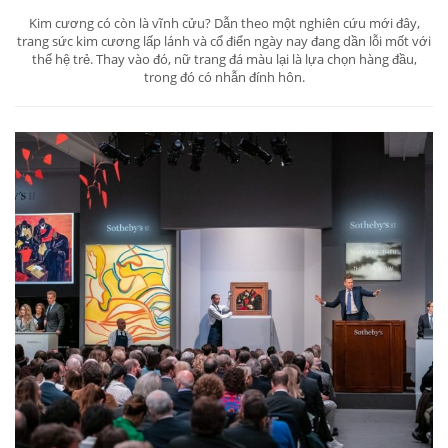
Kim cương có còn là vĩnh cửu? Dẫn theo một nghiên cứu mới đây,
trang sức kim cương lấp lánh và cổ điển ngày nay đang dần lỗi mốt với
thế hệ trẻ. Thay vào đó, nữ trang đá màu lại là lựa chọn hàng đầu,
trong đó có nhẫn đính hôn.