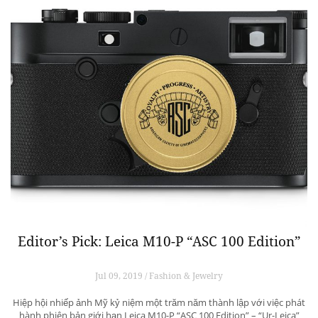
Editor’s Pick: Leica M10-P “ASC 100 Edition”
Jul 09, 2019 / Fashion & Jewelry
Hiệp hội nhiếp ảnh Mỹ kỷ niệm một trăm năm thành lập với việc phát
hành phiên bản giới hạn Leica M10-P “ASC 100 Edition” – “Ur-Leica”