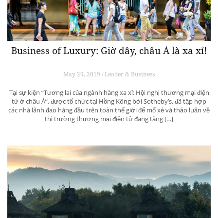
Business of Luxury: Giờ đây, châu Á là xa xỉ!
May 29, 2019 / Leader & Business
Tại sự kiện “Tương lai của ngành hàng xa xỉ: Hội nghị thương mại điện
tử ở châu Á”, được tổ chức tại Hồng Kông bởi Sotheby’s, đã tập hợp
các nhà lãnh đạo hàng đầu trên toàn thế giới để mổ xẻ và thảo luận về
thị trường thương mại điện tử đang tăng […]