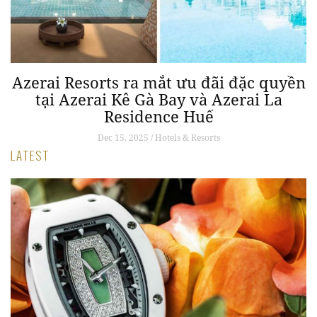
ói
Azerai Resorts ra mắt ưu đãi đặc quyền
C
tại Azerai Kê Gà Bay và Azerai La
Residence Huế
Dec 15, 2025 / Hotels & Resorts
LATEST