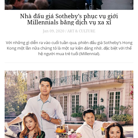
Nhà đấu giá Sotheby’s phục vụ giới
Millennials bằng dịch vụ xa xỉ
Jan 09, 2020 / ART & CULTURE
Với những gì diễn ra vào cuối tuần qua, phiên đấu giá Sotheby’s Hong
Kong một lần nữa chứng tỏ là một sự kiện đáng nhớ, đặc biệt với thế
hệ người mua trẻ tuổi (Millennial).