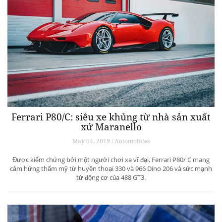
Ferrari P80/C: siêu xe khủng từ ​​nhà sản xuất
xứ Maranello
May 04, 2019 / Automobiles
Được kiểm chứng bởi một người chơi xe vĩ đại, Ferrari P80/ C mang
cảm hứng thẩm mỹ từ huyền thoại 330 và 966 Dino 206 và sức mạnh
từ động cơ của 488 GT3.