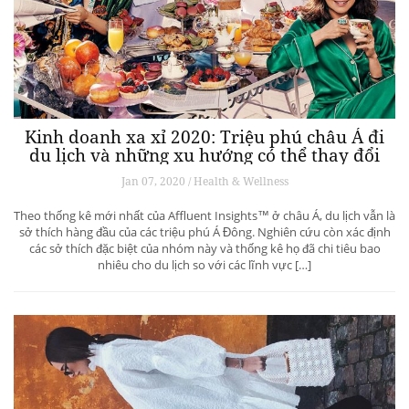
Kinh doanh xa xỉ 2020: Triệu phú châu Á đi
du lịch và những xu hướng có thể thay đổi
ngành du lịch thượng lưu
Jan 07, 2020 / Health & Wellness
Theo thống kê mới nhất của Affluent Insights™ ở châu Á, du lịch vẫn là
sở thích hàng đầu của các triệu phú Á Đông. Nghiên cứu còn xác định
các sở thích đặc biệt của nhóm này và thống kê họ đã chi tiêu bao
nhiêu cho du lịch so với các lĩnh vực […]