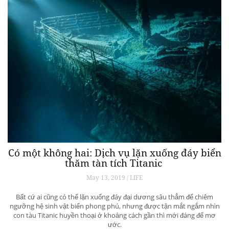
Có một không hai: Dịch vụ lặn xuống đáy biển
thăm tàn tích Titanic
May 13, 2019 / LIFE
Bất cứ ai cũng có thể lặn xuống đáy đại dương sâu thẳm để chiêm
ngưỡng hệ sinh vật biển phong phú, nhưng được tận mắt ngắm nhìn
con tàu Titanic huyền thoại ở khoảng cách gần thì mới đáng để mơ
ước.