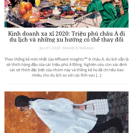
Kinh doanh xa xỉ 2020: Triệu phú châu Á đi
du lịch và những xu hướng có thể thay đổi
ngành du lịch thượng lưu
Jan 07, 2020 / Health & Wellness
Theo thống kê mới nhất của Affluent Insights™ ở châu Á, du lịch vẫn là
sở thích hàng đầu của các triệu phú Á Đông. Nghiên cứu còn xác định
các sở thích đặc biệt của nhóm này và thống kê họ đã chi tiêu bao
nhiêu cho du lịch so với các lĩnh vực […]