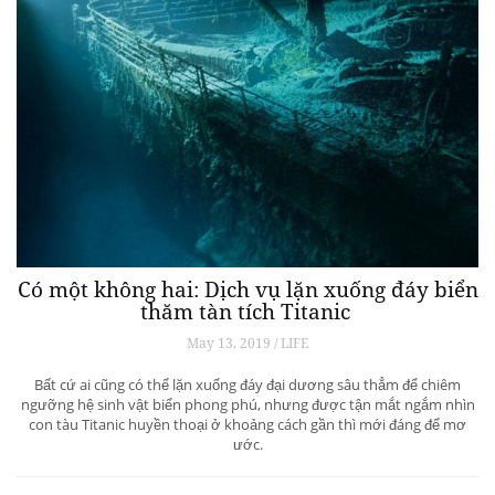
Có một không hai: Dịch vụ lặn xuống đáy biển
thăm tàn tích Titanic
May 13, 2019 / LIFE
Bất cứ ai cũng có thể lặn xuống đáy đại dương sâu thẳm để chiêm
ngưỡng hệ sinh vật biển phong phú, nhưng được tận mắt ngắm nhìn
con tàu Titanic huyền thoại ở khoảng cách gần thì mới đáng để mơ
ước.