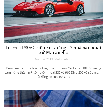
Ferrari P80/C: siêu xe khủng từ ​​nhà sản xuất
xứ Maranello
May 04, 2019 / Automobiles
Được kiểm chứng bởi một người chơi xe vĩ đại, Ferrari P80/ C mang
cảm hứng thẩm mỹ từ huyền thoại 330 và 966 Dino 206 và sức mạnh
từ động cơ của 488 GT3.