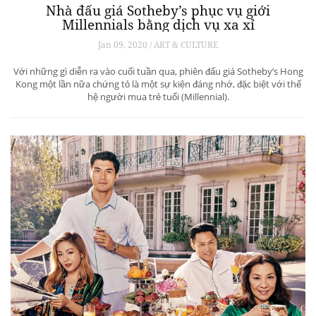
Nhà đấu giá Sotheby’s phục vụ giới
Millennials bằng dịch vụ xa xỉ
Jan 09, 2020 / ART & CULTURE
Với những gì diễn ra vào cuối tuần qua, phiên đấu giá Sotheby’s Hong
Kong một lần nữa chứng tỏ là một sự kiện đáng nhớ, đặc biệt với thế
hệ người mua trẻ tuổi (Millennial).