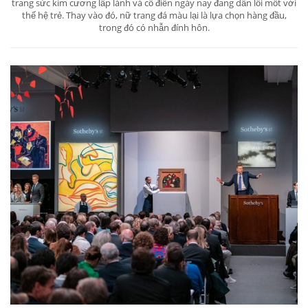
trang sức kim cương lấp lánh và cổ điển ngày nay đang dần lỗi mốt với
thế hệ trẻ. Thay vào đó, nữ trang đá màu lại là lựa chọn hàng đầu,
trong đó có nhẫn đính hôn.