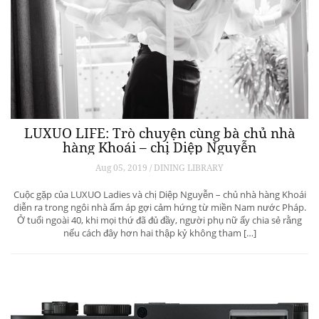
LUXUO LIFE: Trò chuyện cùng bà chủ nhà
hàng Khoái – chị Diệp Nguyễn
Aug 05, 2019 / DINING LIBRARY
Cuộc gặp của LUXUO Ladies và chị Diệp Nguyễn – chủ nhà hàng Khoái
diễn ra trong ngôi nhà ấm áp gợi cảm hứng từ miền Nam nước Pháp.
Ở tuổi ngoài 40, khi mọi thứ đã đủ đầy, người phụ nữ ấy chia sẻ rằng
nếu cách đây hơn hai thập kỷ không tham […]