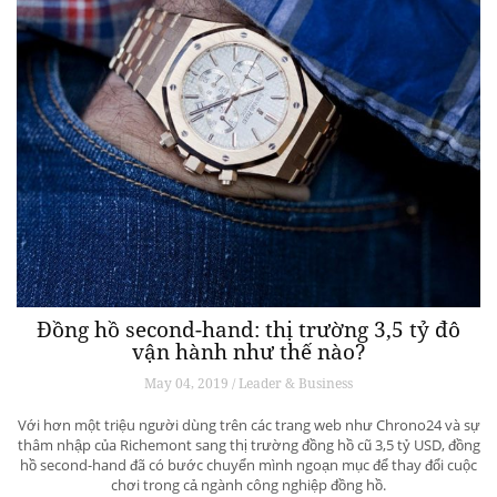
Đồng hồ second-hand: thị trường 3,5 tỷ đô
vận hành như thế nào?
May 04, 2019 / Leader & Business
Với hơn một triệu người dùng trên các trang web như Chrono24 và sự
thâm nhập của Richemont sang thị trường đồng hồ cũ 3,5 tỷ USD, đồng
hồ second-hand đã có bước chuyển mình ngoạn mục để thay đổi cuộc
chơi trong cả ngành công nghiệp đồng hồ.