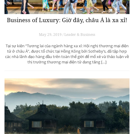
Business of Luxury: Giờ đây, châu Á là xa xỉ!
May 29, 2019 / Leader & Business
Tại sự kiện “Tương lai của ngành hàng xa xỉ: Hội nghị thương mại điện
tử ở châu Á”, được tổ chức tại Hồng Kông bởi Sotheby’s, đã tập hợp
các nhà lãnh đạo hàng đầu trên toàn thế giới để mổ xẻ và thảo luận về
thị trường thương mại điện tử đang tăng […]