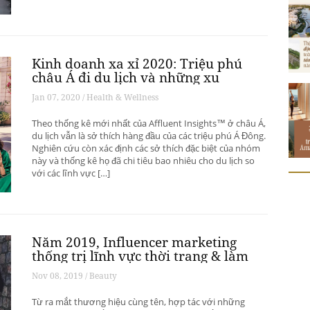
Kinh doanh xa xỉ 2020: Triệu phú
châu Á đi du lịch và những xu
hướng có thể thay đổi ngành du
Jan 07, 2020 / Health & Wellness
lịch thượng lưu
Theo thống kê mới nhất của Affluent Insights™ ở châu Á,
du lịch vẫn là sở thích hàng đầu của các triệu phú Á Đông.
Nghiên cứu còn xác định các sở thích đặc biệt của nhóm
này và thống kê họ đã chi tiêu bao nhiêu cho du lịch so
với các lĩnh vực […]
Năm 2019, Influencer marketing
thống trị lĩnh vực thời trang & làm
đẹp
Nov 08, 2019 / Beauty
Từ ra mắt thương hiệu cùng tên, hợp tác với những