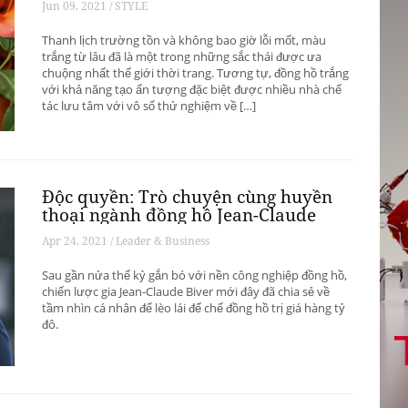
Jun 09, 2021 / STYLE
Thanh lịch trường tồn và không bao giờ lỗi mốt, màu
trắng từ lâu đã là một trong những sắc thái được ưa
chuộng nhất thế giới thời trang. Tương tự, đồng hồ trắng
với khả năng tạo ấn tượng đặc biệt được nhiều nhà chế
tác lưu tâm với vô số thử nghiệm về […]
Độc quyền: Trò chuyện cùng huyền
thoại ngành đồng hồ Jean-Claude
Biver
Apr 24, 2021 / Leader & Business
Sau gần nửa thế kỷ gắn bó với nền công nghiệp đồng hồ,
chiến lược gia Jean-Claude Biver mới đây đã chia sẻ về
tầm nhìn cá nhân để lèo lái đế chế đồng hồ trị giá hàng tỷ
đô.