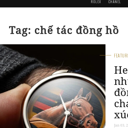
ROLEX
CHANEL
Tag: chế tác đồng hồ
FEA
H
M
k
u
S
Oct 