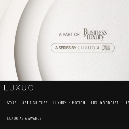
STYLE
ART & CULTURE
LUXURY IN MOTION
LUXUO VODCAST
LI
LUXUO ASIA AWARDS