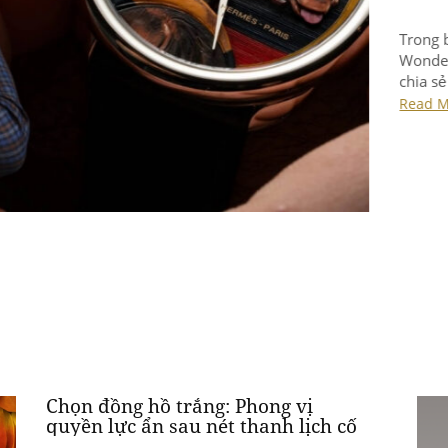
Từ t
của 
cỗ m
sưu 
Rea
ấn t
Chí 
Chọn đồng hồ trắng: Phong vị
quyền lực ẩn sau nét thanh lịch cố
hữu