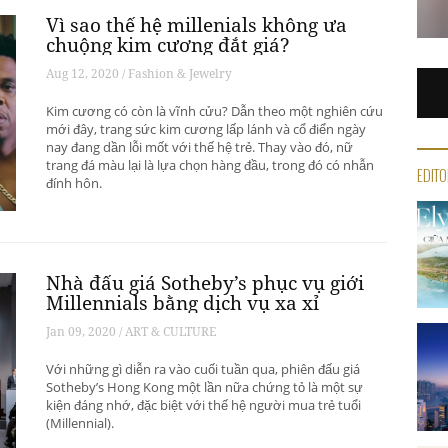
Vì sao thế hệ millenials không ưa
chuộng kim cương đắt giá?
Aug 12, 2020 / Fashion & Jewelry
Kim cương có còn là vĩnh cửu? Dẫn theo một nghiên cứu
mới đây, trang sức kim cương lấp lánh và cổ điển ngày
nay đang dần lỗi mốt với thế hệ trẻ. Thay vào đó, nữ
trang đá màu lại là lựa chọn hàng đầu, trong đó có nhẫn
EDITO
đính hôn.
Nhà đấu giá Sotheby’s phục vụ giới
Millennials bằng dịch vụ xa xỉ
Jan 09, 2020 / ART & CULTURE
Với những gì diễn ra vào cuối tuần qua, phiên đấu giá
Sotheby’s Hong Kong một lần nữa chứng tỏ là một sự
kiện đáng nhớ, đặc biệt với thế hệ người mua trẻ tuổi
(Millennial).