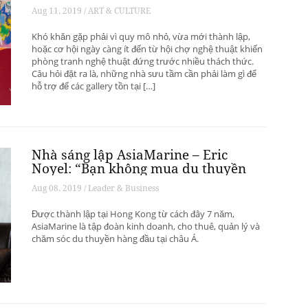
phát triển? – Phần 1
Aug 11, 2019 / ART & CULTURE
Khó khăn gặp phải vì quy mô nhỏ, vừa mới thành lập,
hoặc cơ hội ngày càng ít đến từ hội chợ nghệ thuật khiến
phòng tranh nghệ thuật đứng trước nhiều thách thức.
Câu hỏi đặt ra là, những nhà sưu tầm cần phải làm gì để
hỗ trợ để các gallery tồn tại […]
Nhà sáng lập AsiaMarine – Eric
Noyel: “Bạn không mua du thuyền
để đầu tư sinh lời”
Aug 08, 2019 / Leader & Business
Được thành lập tại Hong Kong từ cách đây 7 năm,
AsiaMarine là tập đoàn kinh doanh, cho thuê, quản lý và
chăm sóc du thuyền hàng đầu tại châu Á.