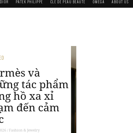
DIOR
PATEK PHILIPPE
CLÉ DE PEAU BEAUTÉ
OMEGA
ABOUT US
TURED
ouse of Franck
uller ra mắt
hông gian pop-
p ấn tượng tại
aigon Centre
29, 2025 / HOUSE OF LUXE