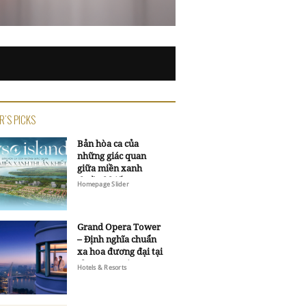
R'S PICKS
Bản hòa ca của
những giác quan
giữa miền xanh
thuần khiết
Homepage Slider
Grand Opera Tower
– Định nghĩa chuẩn
xa hoa đương đại tại
Sheraton Saigon
Hotels & Resorts
Grand Opera Hotel