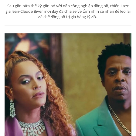
Sau gần nửa thế kỷ gắn bó với nền công nghiệp đồng hồ, chiến lược
gia Jean-Claude Biver mới đây đã chia sẻ về tầm nhìn cá nhân để lèo lái
đế chế đồng hồ trị giá hàng tỷ đô.