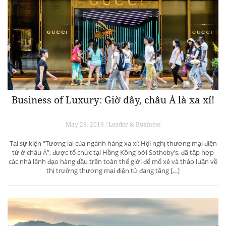
Business of Luxury: Giờ đây, châu Á là xa xỉ!
May 29, 2019 / Leader & Business
Tại sự kiện “Tương lai của ngành hàng xa xỉ: Hội nghị thương mại điện
tử ở châu Á”, được tổ chức tại Hồng Kông bởi Sotheby’s, đã tập hợp
các nhà lãnh đạo hàng đầu trên toàn thế giới để mổ xẻ và thảo luận về
thị trường thương mại điện tử đang tăng […]