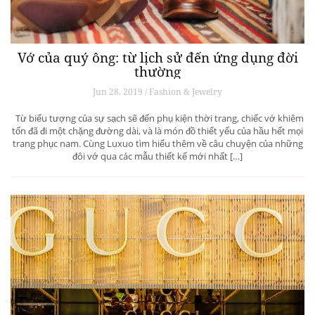
Vớ của quý ông: từ lịch sử đến ứng dụng đời
thường
Jun 28, 2019 / Fashion & Jewelry
Từ biểu tượng của sự sạch sẽ đến phụ kiện thời trang, chiếc vớ khiêm
tốn đã đi một chặng đường dài, và là món đồ thiết yếu của hầu hết mọi
trang phục nam. Cùng Luxuo tìm hiểu thêm về câu chuyện của những
đôi vớ qua các mẫu thiết kế mới nhất […]