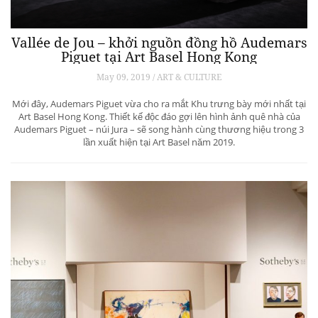
Vallée de Jou – khởi nguồn đồng hồ Audemars
Piguet tại Art Basel Hong Kong
May 09, 2019 / ART & CULTURE
Mới đây, Audemars Piguet vừa cho ra mắt Khu trưng bày mới nhất tại
Art Basel Hong Kong. Thiết kế độc đáo gợi lên hình ảnh quê nhà của
Audemars Piguet – núi Jura – sẽ song hành cùng thương hiệu trong 3
lần xuất hiện tại Art Basel năm 2019.