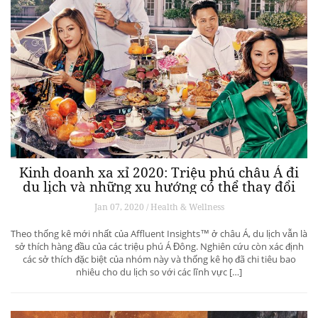
Kinh doanh xa xỉ 2020: Triệu phú châu Á đi
du lịch và những xu hướng có thể thay đổi
ngành du lịch thượng lưu
Jan 07, 2020 / Health & Wellness
Theo thống kê mới nhất của Affluent Insights™ ở châu Á, du lịch vẫn là
sở thích hàng đầu của các triệu phú Á Đông. Nghiên cứu còn xác định
các sở thích đặc biệt của nhóm này và thống kê họ đã chi tiêu bao
nhiêu cho du lịch so với các lĩnh vực […]