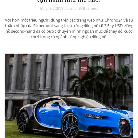
May 04, 2019 / Leader & Business
Với hơn một triệu người dùng trên các trang web như Chrono24 và sự
thâm nhập của Richemont sang thị trường đồng hồ cũ 3,5 tỷ USD, đồng
hồ second-hand đã có bước chuyển mình ngoạn mục để thay đổi cuộc
chơi trong cả ngành công nghiệp đồng hồ.