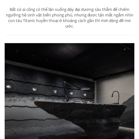
Bất cứ ai cũng có thể lặn xuống đáy đại dương sâu thẳm để chiêm
ngưỡng hệ sinh vật biển phong phú, nhưng được tận mắt ngắm nhìn
con tàu Titanic huyền thoại ở khoảng cách gần thì mới đáng để mơ
ước.