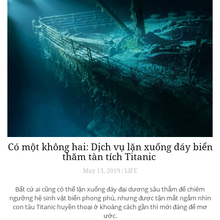
Có một không hai: Dịch vụ lặn xuống đáy biển
thăm tàn tích Titanic
May 13, 2019 / LIFE
Bất cứ ai cũng có thể lặn xuống đáy đại dương sâu thẳm để chiêm
ngưỡng hệ sinh vật biển phong phú, nhưng được tận mắt ngắm nhìn
con tàu Titanic huyền thoại ở khoảng cách gần thì mới đáng để mơ
ước.