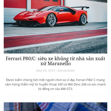
Ferrari P80/C: siêu xe khủng từ ​​nhà sản xuất
xứ Maranello
May 04, 2019 / Automobiles
Được kiểm chứng bởi một người chơi xe vĩ đại, Ferrari P80/ C mang
cảm hứng thẩm mỹ từ huyền thoại 330 và 966 Dino 206 và sức mạnh
từ động cơ của 488 GT3.