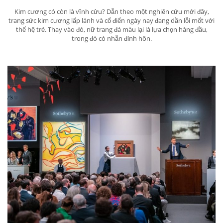
Kim cương có còn là vĩnh cửu? Dẫn theo một nghiên cứu mới đây,
trang sức kim cương lấp lánh và cổ điển ngày nay đang dần lỗi mốt với
thế hệ trẻ. Thay vào đó, nữ trang đá màu lại là lựa chọn hàng đầu,
trong đó có nhẫn đính hôn.