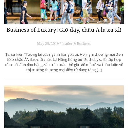
Business of Luxury: Giờ đây, châu Á là xa xỉ!
May 29, 2019 / Leader & Business
Tại sự kiện “Tương lai của ngành hàng xa xỉ: Hội nghị thương mại điện
tử ở châu Á”, được tổ chức tại Hồng Kông bởi Sotheby’s, đã tập hợp
các nhà lãnh đạo hàng đầu trên toàn thế giới để mổ xẻ và thảo luận về
thị trường thương mại điện tử đang tăng […]