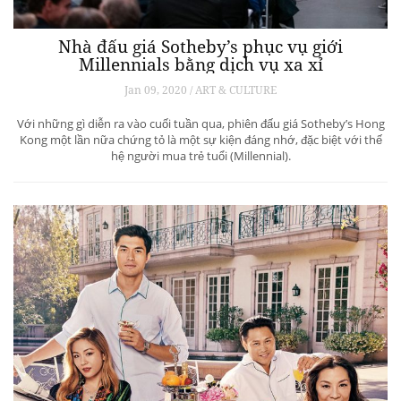
Nhà đấu giá Sotheby’s phục vụ giới
Millennials bằng dịch vụ xa xỉ
Jan 09, 2020 / ART & CULTURE
Với những gì diễn ra vào cuối tuần qua, phiên đấu giá Sotheby’s Hong
Kong một lần nữa chứng tỏ là một sự kiện đáng nhớ, đặc biệt với thế
hệ người mua trẻ tuổi (Millennial).