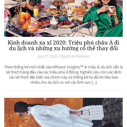
Kinh doanh xa xỉ 2020: Triệu phú châu Á đi
du lịch và những xu hướng có thể thay đổi
ngành du lịch thượng lưu
Jan 07, 2020 / Health & Wellness
Theo thống kê mới nhất của Affluent Insights™ ở châu Á, du lịch vẫn là
sở thích hàng đầu của các triệu phú Á Đông. Nghiên cứu còn xác định
các sở thích đặc biệt của nhóm này và thống kê họ đã chi tiêu bao
nhiêu cho du lịch so với các lĩnh vực […]