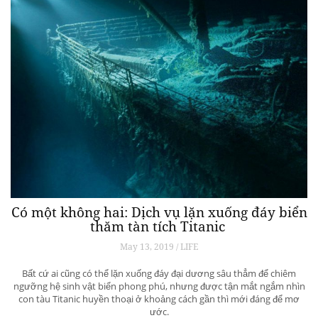
Có một không hai: Dịch vụ lặn xuống đáy biển
thăm tàn tích Titanic
May 13, 2019 / LIFE
Bất cứ ai cũng có thể lặn xuống đáy đại dương sâu thẳm để chiêm
ngưỡng hệ sinh vật biển phong phú, nhưng được tận mắt ngắm nhìn
con tàu Titanic huyền thoại ở khoảng cách gần thì mới đáng để mơ
ước.