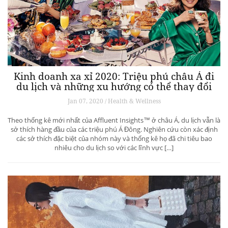
Kinh doanh xa xỉ 2020: Triệu phú châu Á đi
du lịch và những xu hướng có thể thay đổi
ngành du lịch thượng lưu
Jan 07, 2020 / Health & Wellness
Theo thống kê mới nhất của Affluent Insights™ ở châu Á, du lịch vẫn là
sở thích hàng đầu của các triệu phú Á Đông. Nghiên cứu còn xác định
các sở thích đặc biệt của nhóm này và thống kê họ đã chi tiêu bao
nhiêu cho du lịch so với các lĩnh vực […]