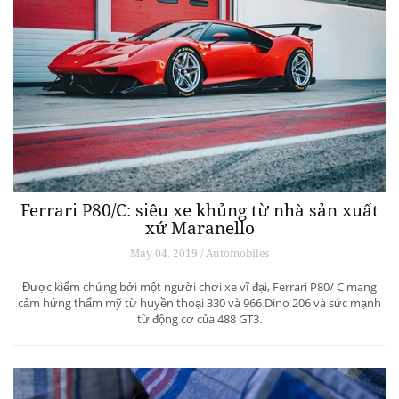
Ferrari P80/C: siêu xe khủng từ ​​nhà sản xuất
xứ Maranello
May 04, 2019 / Automobiles
Được kiểm chứng bởi một người chơi xe vĩ đại, Ferrari P80/ C mang
cảm hứng thẩm mỹ từ huyền thoại 330 và 966 Dino 206 và sức mạnh
từ động cơ của 488 GT3.