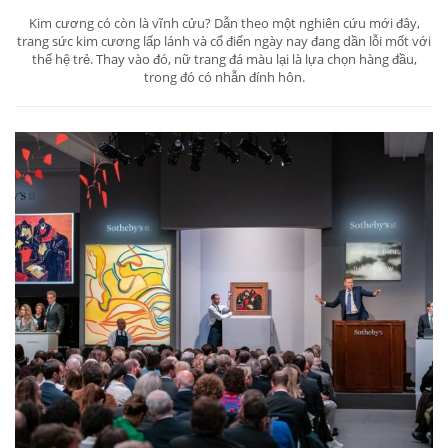
Kim cương có còn là vĩnh cửu? Dẫn theo một nghiên cứu mới đây,
trang sức kim cương lấp lánh và cổ điển ngày nay đang dần lỗi mốt với
thế hệ trẻ. Thay vào đó, nữ trang đá màu lại là lựa chọn hàng đầu,
trong đó có nhẫn đính hôn.