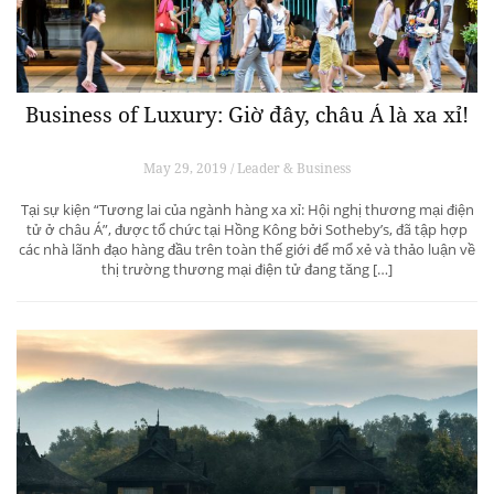
Business of Luxury: Giờ đây, châu Á là xa xỉ!
May 29, 2019 / Leader & Business
Tại sự kiện “Tương lai của ngành hàng xa xỉ: Hội nghị thương mại điện
tử ở châu Á”, được tổ chức tại Hồng Kông bởi Sotheby’s, đã tập hợp
các nhà lãnh đạo hàng đầu trên toàn thế giới để mổ xẻ và thảo luận về
thị trường thương mại điện tử đang tăng […]