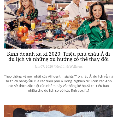
Kinh doanh xa xỉ 2020: Triệu phú châu Á đi
du lịch và những xu hướng có thể thay đổi
ngành du lịch thượng lưu
Jan 07, 2020 / Health & Wellness
Theo thống kê mới nhất của Affluent Insights™ ở châu Á, du lịch vẫn là
sở thích hàng đầu của các triệu phú Á Đông. Nghiên cứu còn xác định
các sở thích đặc biệt của nhóm này và thống kê họ đã chi tiêu bao
nhiêu cho du lịch so với các lĩnh vực […]