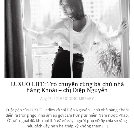
LUXUO LIFE: Trò chuyện cùng bà chủ nhà
hàng Khoái – chị Diệp Nguyễn
Aug 05, 2019 / DINING LIBRARY
Cuộc gặp của LUXUO Ladies và chị Diệp Nguyễn – chủ nhà hàng Khoái
diễn ra trong ngôi nhà ấm áp gợi cảm hứng từ miền Nam nước Pháp.
Ở tuổi ngoài 40, khi mọi thứ đã đủ đầy, người phụ nữ ấy chia sẻ rằng
nếu cách đây hơn hai thập kỷ không tham […]