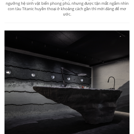
ngưỡng hệ sinh vật biển phong phú, nhưng được tận mắt ngắm nhìn
con tàu Titanic huyền thoại ở khoảng cách gần thì mới đáng để mơ
ước.