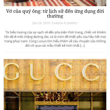
Vớ của quý ông: từ lịch sử đến ứng dụng đời
thường
Jun 28, 2019 / Fashion & Jewelry
Từ biểu tượng của sự sạch sẽ đến phụ kiện thời trang, chiếc vớ khiêm
tốn đã đi một chặng đường dài, và là món đồ thiết yếu của hầu hết mọi
trang phục nam. Cùng Luxuo tìm hiểu thêm về câu chuyện của những
đôi vớ qua các mẫu thiết kế mới nhất […]