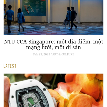
NTU CCA Singapore: một địa điểm, một
N
mạng lưới, một di sản
Feb 23, 2023 / ART & CULTURE
LATEST