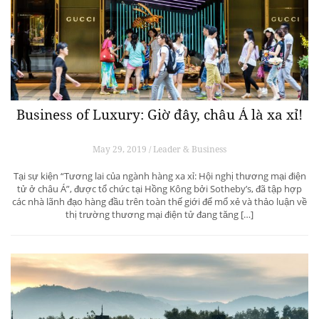
Business of Luxury: Giờ đây, châu Á là xa xỉ!
May 29, 2019 / Leader & Business
Tại sự kiện “Tương lai của ngành hàng xa xỉ: Hội nghị thương mại điện
tử ở châu Á”, được tổ chức tại Hồng Kông bởi Sotheby’s, đã tập hợp
các nhà lãnh đạo hàng đầu trên toàn thế giới để mổ xẻ và thảo luận về
thị trường thương mại điện tử đang tăng […]