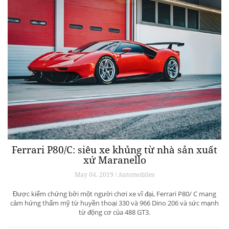
Ferrari P80/C: siêu xe khủng từ ​​nhà sản xuất
xứ Maranello
May 04, 2019 / Automobiles
Được kiểm chứng bởi một người chơi xe vĩ đại, Ferrari P80/ C mang
cảm hứng thẩm mỹ từ huyền thoại 330 và 966 Dino 206 và sức mạnh
từ động cơ của 488 GT3.