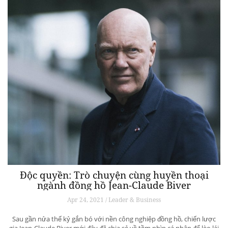
Độc quyền: Trò chuyện cùng huyền thoại
ngành đồng hồ Jean-Claude Biver
Apr 24, 2021 / Leader & Business
Sau gần nửa thế kỷ gắn bó với nền công nghiệp đồng hồ, chiến lược
gia Jean-Claude Biver mới đây đã chia sẻ về tầm nhìn cá nhân để lèo lái