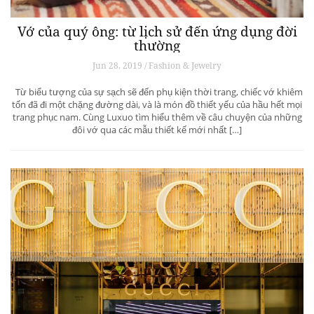
Vớ của quý ông: từ lịch sử đến ứng dụng đời
thường
Jun 28, 2019 / Fashion & Jewelry
Từ biểu tượng của sự sạch sẽ đến phụ kiện thời trang, chiếc vớ khiêm
tốn đã đi một chặng đường dài, và là món đồ thiết yếu của hầu hết mọi
trang phục nam. Cùng Luxuo tìm hiểu thêm về câu chuyện của những
đôi vớ qua các mẫu thiết kế mới nhất […]