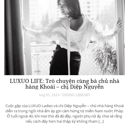
LUXUO LIFE: Trò chuyện cùng bà chủ nhà
hàng Khoái – chị Diệp Nguyễn
Aug 05, 2019 / DINING LIBRARY
Cuộc gặp của LUXUO Ladies và chị Diệp Nguyễn – chủ nhà hàng Khoái
diễn ra trong ngôi nhà ấm áp gợi cảm hứng từ miền Nam nước Pháp.
Ở tuổi ngoài 40, khi mọi thứ đã đủ đầy, người phụ nữ ấy chia sẻ rằng
nếu cách đây hơn hai thập kỷ không tham […]