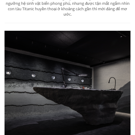
ngưỡng hệ sinh vật biển phong phú, nhưng được tận mắt ngắm nhìn
con tàu Titanic huyền thoại ở khoảng cách gần thì mới đáng để mơ
ước.