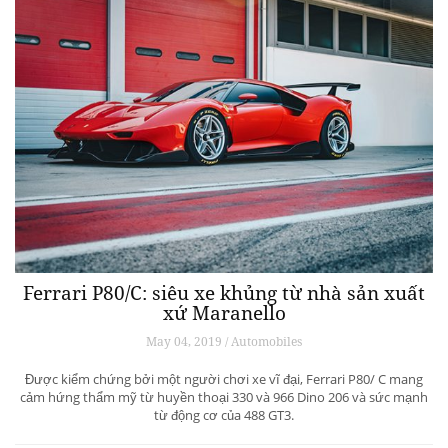
Ferrari P80/C: siêu xe khủng từ ​​nhà sản xuất
xứ Maranello
May 04, 2019 / Automobiles
Được kiểm chứng bởi một người chơi xe vĩ đại, Ferrari P80/ C mang
cảm hứng thẩm mỹ từ huyền thoại 330 và 966 Dino 206 và sức mạnh
từ động cơ của 488 GT3.