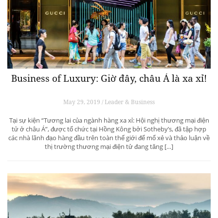
Business of Luxury: Giờ đây, châu Á là xa xỉ!
May 29, 2019 / Leader & Business
Tại sự kiện “Tương lai của ngành hàng xa xỉ: Hội nghị thương mại điện
tử ở châu Á”, được tổ chức tại Hồng Kông bởi Sotheby’s, đã tập hợp
các nhà lãnh đạo hàng đầu trên toàn thế giới để mổ xẻ và thảo luận về
thị trường thương mại điện tử đang tăng […]