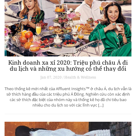
Kinh doanh xa xỉ 2020: Triệu phú châu Á đi
du lịch và những xu hướng có thể thay đổi
ngành du lịch thượng lưu
Jan 07, 2020 / Health & Wellness
Theo thống kê mới nhất của Affluent Insights™ ở châu Á, du lịch vẫn là
sở thích hàng đầu của các triệu phú Á Đông. Nghiên cứu còn xác định
các sở thích đặc biệt của nhóm này và thống kê họ đã chi tiêu bao
nhiêu cho du lịch so với các lĩnh vực […]