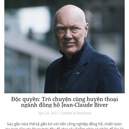
Độc quyền: Trò chuyện cùng huyền thoại
ngành đồng hồ Jean-Claude Biver
Apr 24, 2021 / Leader & Business
Sau gần nửa thế kỷ gắn bó với nền công nghiệp đồng hồ, chiến lược
gia Jean-Claude Biver mới đây đã chia sẻ về tầm nhìn cá nhân để lèo lái