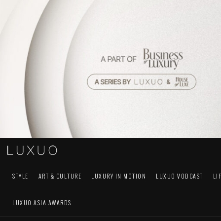
STYLE
ART & CULTURE
LUXURY IN MOTION
LUXUO VODCAST
LI
LUXUO ASIA AWARDS