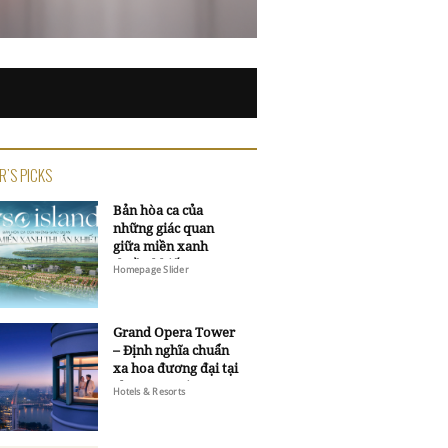
R'S PICKS
Bản hòa ca của
những giác quan
giữa miền xanh
thuần khiết
Homepage Slider
Grand Opera Tower
– Định nghĩa chuẩn
xa hoa đương đại tại
Sheraton Saigon
Hotels & Resorts
Grand Opera Hotel