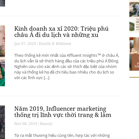
Kinh doanh xa xỉ 2020: Triệu phú
châu Á đi du lịch và những xu
hướng có thể thay đổi ngành du
Jan 07, 2020 / Health & Wellness
lịch thượng lưu
Theo thống kê mới nhất của Affluent Insights™ ở châu Á,
du lịch vẫn là sở thích hàng đầu của các triệu phú Á Đông.
Nghiên cứu còn xác định các sở thích đặc biệt của nhóm
này và thống kê họ đã chi tiêu bao nhiêu cho du lịch so
với các lĩnh vực […]
Năm 2019, Influencer marketing
thống trị lĩnh vực thời trang & làm
đẹp
Nov 08, 2019 / Beauty
Từ ra mắt thương hiệu cùng tên, hợp tác với những