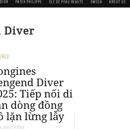
DIOR
PATEK PHILIPPE
CLÉ DE PEAU BEAUTÉ
OMEGA
ABOUT US
 Diver
TURED
ongines
engend Diver
9mm 2024:
iếp nối di sản
ồng hồ lặn lừng
ẫy nhất lịch sử