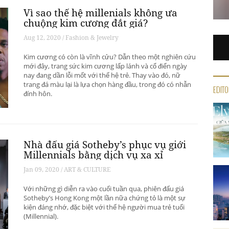
Vì sao thế hệ millenials không ưa
chuộng kim cương đắt giá?
Aug 12, 2020 / Fashion & Jewelry
Kim cương có còn là vĩnh cửu? Dẫn theo một nghiên cứu
mới đây, trang sức kim cương lấp lánh và cổ điển ngày
nay đang dần lỗi mốt với thế hệ trẻ. Thay vào đó, nữ
trang đá màu lại là lựa chọn hàng đầu, trong đó có nhẫn
EDITO
đính hôn.
Nhà đấu giá Sotheby’s phục vụ giới
Millennials bằng dịch vụ xa xỉ
Jan 09, 2020 / ART & CULTURE
Với những gì diễn ra vào cuối tuần qua, phiên đấu giá
Sotheby’s Hong Kong một lần nữa chứng tỏ là một sự
kiện đáng nhớ, đặc biệt với thế hệ người mua trẻ tuổi
(Millennial).