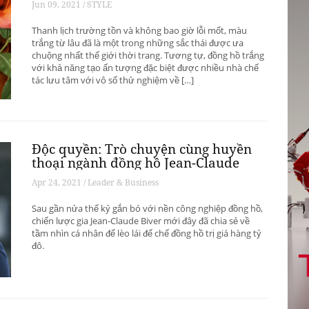
Jun 09, 2021 / STYLE
Thanh lịch trường tồn và không bao giờ lỗi mốt, màu
trắng từ lâu đã là một trong những sắc thái được ưa
chuộng nhất thế giới thời trang. Tương tự, đồng hồ trắng
với khả năng tạo ấn tượng đặc biệt được nhiều nhà chế
tác lưu tâm với vô số thử nghiệm về […]
Độc quyền: Trò chuyện cùng huyền
thoại ngành đồng hồ Jean-Claude
Biver
Apr 24, 2021 / Leader & Business
Sau gần nửa thế kỷ gắn bó với nền công nghiệp đồng hồ,
chiến lược gia Jean-Claude Biver mới đây đã chia sẻ về
tầm nhìn cá nhân để lèo lái đế chế đồng hồ trị giá hàng tỷ
đô.