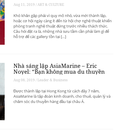
phát triển? – Phần 1
Aug 11, 2019 / ART & CULTURE
Khó khăn gặp phải vì quy mô nhỏ, vừa mới thành lập,
hoặc cơ hội ngày càng ít đến từ hội chợ nghệ thuật khiến
phòng tranh nghệ thuật đứng trước nhiều thách thức.
Câu hỏi đặt ra là, những nhà sưu tầm cần phải làm gì để
hỗ trợ để các gallery tồn tại […]
Nhà sáng lập AsiaMarine – Eric
Noyel: “Bạn không mua du thuyền
để đầu tư sinh lời”
Aug 08, 2019 / Leader & Business
Được thành lập tại Hong Kong từ cách đây 7 năm,
AsiaMarine là tập đoàn kinh doanh, cho thuê, quản lý và
chăm sóc du thuyền hàng đầu tại châu Á.