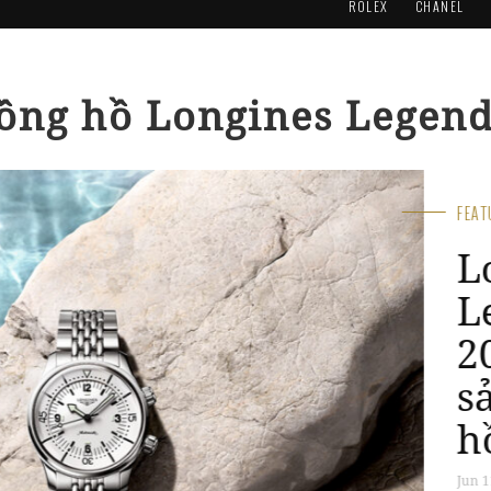
ROLEX
CHANEL
đồng hồ Longines Legend
FEA
L
L
3
T
đ
l