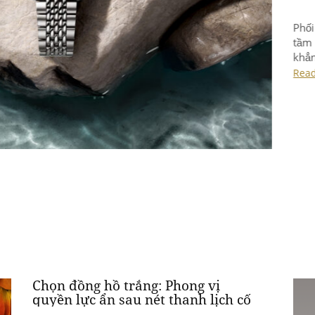
Sep 0
Ra m
phục
mặt 
cũng
Rea
liền
suất
thực
Chọn đồng hồ trắng: Phong vị
quyền lực ẩn sau nét thanh lịch cố
hữu