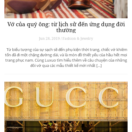
Vớ của quý ông: từ lịch sử đến ứng dụng đời
thường
Jun 28, 2019 / Fashion & Jewelry
Từ biểu tượng của sự sạch sẽ đến phụ kiện thời trang, chiếc vớ khiêm
tốn đã đi một chặng đường dài, và là món đồ thiết yếu của hầu hết mọi
trang phục nam. Cùng Luxuo tìm hiểu thêm về câu chuyện của những
đôi vớ qua các mẫu thiết kế mới nhất […]