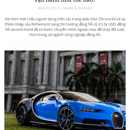
May 04, 2019 / Leader & Business
Với hơn một triệu người dùng trên các trang web như Chrono24 và sự
thâm nhập của Richemont sang thị trường đồng hồ cũ 3,5 tỷ USD, đồng
hồ second-hand đã có bước chuyển mình ngoạn mục để thay đổi cuộc
chơi trong cả ngành công nghiệp đồng hồ.