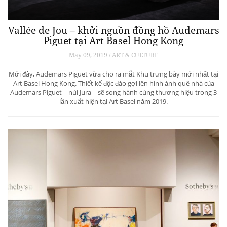
Vallée de Jou – khởi nguồn đồng hồ Audemars
Piguet tại Art Basel Hong Kong
May 09, 2019 / ART & CULTURE
Mới đây, Audemars Piguet vừa cho ra mắt Khu trưng bày mới nhất tại
Art Basel Hong Kong. Thiết kế độc đáo gợi lên hình ảnh quê nhà của
Audemars Piguet – núi Jura – sẽ song hành cùng thương hiệu trong 3
lần xuất hiện tại Art Basel năm 2019.