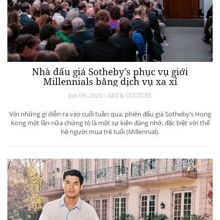
Nhà đấu giá Sotheby’s phục vụ giới
Millennials bằng dịch vụ xa xỉ
Jan 09, 2020 / ART & CULTURE
Với những gì diễn ra vào cuối tuần qua, phiên đấu giá Sotheby’s Hong
Kong một lần nữa chứng tỏ là một sự kiện đáng nhớ, đặc biệt với thế
hệ người mua trẻ tuổi (Millennial).