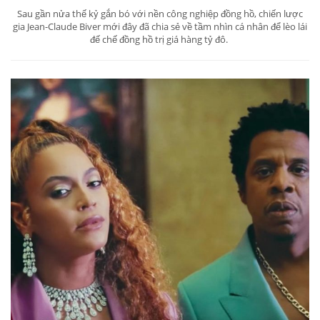
Sau gần nửa thế kỷ gắn bó với nền công nghiệp đồng hồ, chiến lược
gia Jean-Claude Biver mới đây đã chia sẻ về tầm nhìn cá nhân để lèo lái
đế chế đồng hồ trị giá hàng tỷ đô.