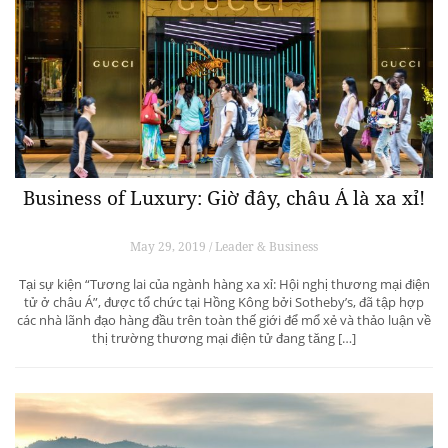
Business of Luxury: Giờ đây, châu Á là xa xỉ!
May 29, 2019 / Leader & Business
Tại sự kiện “Tương lai của ngành hàng xa xỉ: Hội nghị thương mại điện
tử ở châu Á”, được tổ chức tại Hồng Kông bởi Sotheby’s, đã tập hợp
các nhà lãnh đạo hàng đầu trên toàn thế giới để mổ xẻ và thảo luận về
thị trường thương mại điện tử đang tăng […]