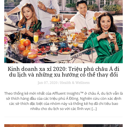
Kinh doanh xa xỉ 2020: Triệu phú châu Á đi
du lịch và những xu hướng có thể thay đổi
ngành du lịch thượng lưu
Jan 07, 2020 / Health & Wellness
Theo thống kê mới nhất của Affluent Insights™ ở châu Á, du lịch vẫn là
sở thích hàng đầu của các triệu phú Á Đông. Nghiên cứu còn xác định
các sở thích đặc biệt của nhóm này và thống kê họ đã chi tiêu bao
nhiêu cho du lịch so với các lĩnh vực […]