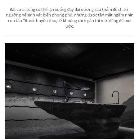
Bất cứ ai cũng có thể lặn xuống đáy đại dương sâu thẳm để chiêm
ngưỡng hệ sinh vật biển phong phú, nhưng được tận mắt ngắm nhìn
con tàu Titanic huyền thoại ở khoảng cách gần thì mới đáng để mơ
ước.