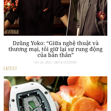
g
Dzũng Yoko: “Giữa nghệ thuật và
“
thương mại, tôi giữ lại sự rung động
của bản thân”
Oct 26, 2025 / ART & CULTURE
LATEST