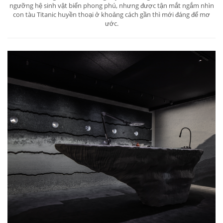
ngưỡng hệ sinh vật biển phong phú, nhưng được tận mắt ngắm nhìn
con tàu Titanic huyền thoại ở khoảng cách gần thì mới đáng để mơ
ước.