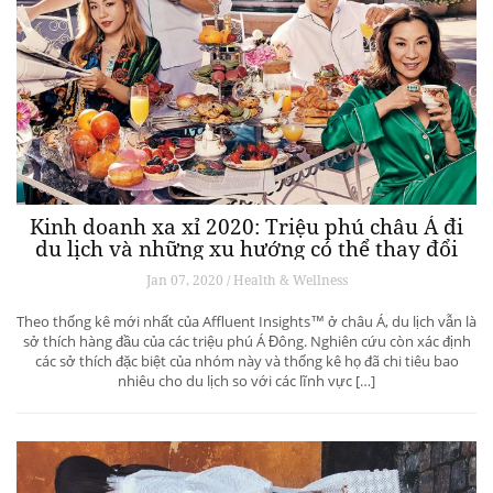
Kinh doanh xa xỉ 2020: Triệu phú châu Á đi
du lịch và những xu hướng có thể thay đổi
ngành du lịch thượng lưu
Jan 07, 2020 / Health & Wellness
Theo thống kê mới nhất của Affluent Insights™ ở châu Á, du lịch vẫn là
sở thích hàng đầu của các triệu phú Á Đông. Nghiên cứu còn xác định
các sở thích đặc biệt của nhóm này và thống kê họ đã chi tiêu bao
nhiêu cho du lịch so với các lĩnh vực […]