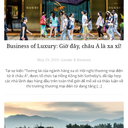
Business of Luxury: Giờ đây, châu Á là xa xỉ!
May 29, 2019 / Leader & Business
Tại sự kiện “Tương lai của ngành hàng xa xỉ: Hội nghị thương mại điện
tử ở châu Á”, được tổ chức tại Hồng Kông bởi Sotheby’s, đã tập hợp
các nhà lãnh đạo hàng đầu trên toàn thế giới để mổ xẻ và thảo luận về
thị trường thương mại điện tử đang tăng […]