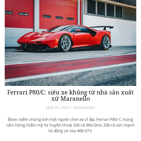
Ferrari P80/C: siêu xe khủng từ ​​nhà sản xuất
xứ Maranello
May 04, 2019 / Automobiles
Được kiểm chứng bởi một người chơi xe vĩ đại, Ferrari P80/ C mang
cảm hứng thẩm mỹ từ huyền thoại 330 và 966 Dino 206 và sức mạnh
từ động cơ của 488 GT3.