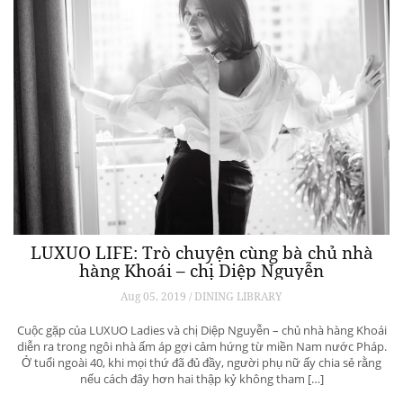
LUXUO LIFE: Trò chuyện cùng bà chủ nhà
hàng Khoái – chị Diệp Nguyễn
Aug 05, 2019 / DINING LIBRARY
Cuộc gặp của LUXUO Ladies và chị Diệp Nguyễn – chủ nhà hàng Khoái
diễn ra trong ngôi nhà ấm áp gợi cảm hứng từ miền Nam nước Pháp.
Ở tuổi ngoài 40, khi mọi thứ đã đủ đầy, người phụ nữ ấy chia sẻ rằng
nếu cách đây hơn hai thập kỷ không tham […]