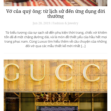
Vớ của quý ông: từ lịch sử đến ứng dụng đời
thường
Jun 28, 2019 / Fashion & Jewelry
Từ biểu tượng của sự sạch sẽ đến phụ kiện thời trang, chiếc vớ khiêm
tốn đã đi một chặng đường dài, và là món đồ thiết yếu của hầu hết mọi
trang phục nam. Cùng Luxuo tìm hiểu thêm về câu chuyện của những
đôi vớ qua các mẫu thiết kế mới nhất […]