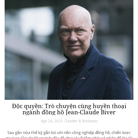
Độc quyền: Trò chuyện cùng huyền thoại
ngành đồng hồ Jean-Claude Biver
Apr 24, 2021 / Leader & Business
Sau gần nửa thế kỷ gắn bó với nền công nghiệp đồng hồ, chiến lược
gia Jean-Claude Biver mới đây đã chia sẻ về tầm nhìn cá nhân để lèo lái