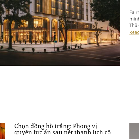
Fair
mình
Thủ 
giao
Rea
thực
Chọn đồng hồ trắng: Phong vị
quyền lực ẩn sau nét thanh lịch cố
hữu