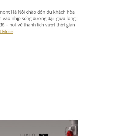
mont Hà Nội chào đón du khách hòa
 vào nhịp sống đương đại giữa lòng
đô – nơi vẻ thanh lịch vượt thời gian
 hòa cùng nghệ thuật bản địa đích
d More
.