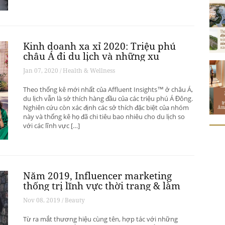
Kinh doanh xa xỉ 2020: Triệu phú
châu Á đi du lịch và những xu
hướng có thể thay đổi ngành du
Jan 07, 2020 / Health & Wellness
lịch thượng lưu
Theo thống kê mới nhất của Affluent Insights™ ở châu Á,
du lịch vẫn là sở thích hàng đầu của các triệu phú Á Đông.
Nghiên cứu còn xác định các sở thích đặc biệt của nhóm
này và thống kê họ đã chi tiêu bao nhiêu cho du lịch so
với các lĩnh vực […]
Năm 2019, Influencer marketing
thống trị lĩnh vực thời trang & làm
đẹp
Nov 08, 2019 / Beauty
Từ ra mắt thương hiệu cùng tên, hợp tác với những