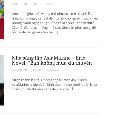
phát triển? – Phần 1
Aug 11, 2019 / ART & CULTURE
Khó khăn gặp phải vì quy mô nhỏ, vừa mới thành lập,
hoặc cơ hội ngày càng ít đến từ hội chợ nghệ thuật khiến
phòng tranh nghệ thuật đứng trước nhiều thách thức.
Câu hỏi đặt ra là, những nhà sưu tầm cần phải làm gì để
hỗ trợ để các gallery tồn tại […]
Nhà sáng lập AsiaMarine – Eric
Noyel: “Bạn không mua du thuyền
để đầu tư sinh lời”
Aug 08, 2019 / Leader & Business
Được thành lập tại Hong Kong từ cách đây 7 năm,
AsiaMarine là tập đoàn kinh doanh, cho thuê, quản lý và
chăm sóc du thuyền hàng đầu tại châu Á.