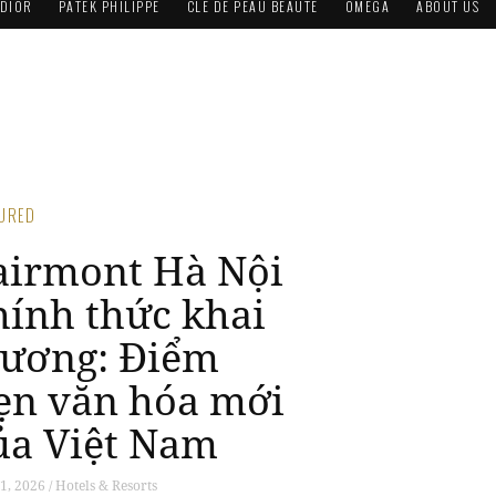
DIOR
PATEK PHILIPPE
CLÉ DE PEAU BEAUTÉ
OMEGA
ABOUT US
TURED
airmont Hà Nội
hính thức khai
rương: Điểm
ẹn văn hóa mới
ủa Việt Nam
1, 2026 / Hotels & Resorts