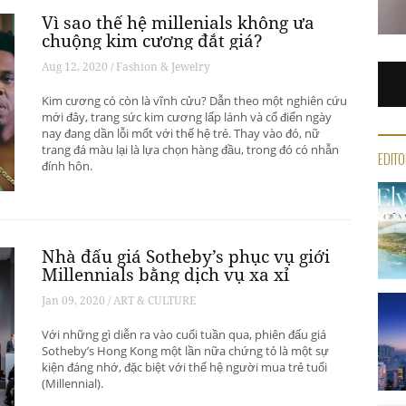
Vì sao thế hệ millenials không ưa
chuộng kim cương đắt giá?
Aug 12, 2020 / Fashion & Jewelry
Kim cương có còn là vĩnh cửu? Dẫn theo một nghiên cứu
mới đây, trang sức kim cương lấp lánh và cổ điển ngày
nay đang dần lỗi mốt với thế hệ trẻ. Thay vào đó, nữ
trang đá màu lại là lựa chọn hàng đầu, trong đó có nhẫn
EDITO
đính hôn.
Nhà đấu giá Sotheby’s phục vụ giới
Millennials bằng dịch vụ xa xỉ
Jan 09, 2020 / ART & CULTURE
Với những gì diễn ra vào cuối tuần qua, phiên đấu giá
Sotheby’s Hong Kong một lần nữa chứng tỏ là một sự
kiện đáng nhớ, đặc biệt với thế hệ người mua trẻ tuổi
(Millennial).