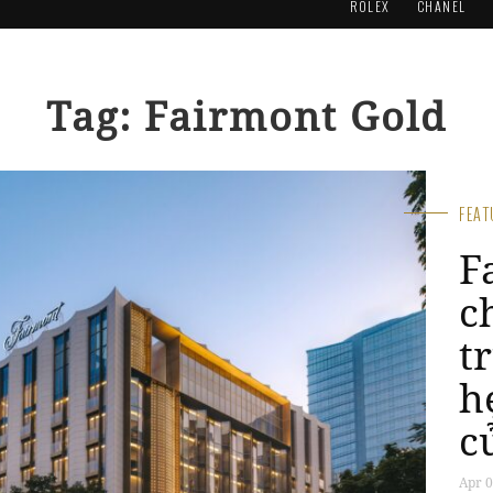
ROLEX
CHANEL
Tag: Fairmont Gold
FEA
F
c
t
h
c
Apr 0