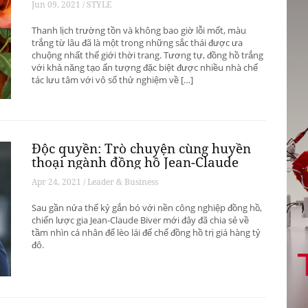
Jun 09, 2021 / STYLE
Thanh lịch trường tồn và không bao giờ lỗi mốt, màu
trắng từ lâu đã là một trong những sắc thái được ưa
chuộng nhất thế giới thời trang. Tương tự, đồng hồ trắng
với khả năng tạo ấn tượng đặc biệt được nhiều nhà chế
tác lưu tâm với vô số thử nghiệm về […]
Độc quyền: Trò chuyện cùng huyền
thoại ngành đồng hồ Jean-Claude
Biver
Apr 24, 2021 / Leader & Business
Sau gần nửa thế kỷ gắn bó với nền công nghiệp đồng hồ,
chiến lược gia Jean-Claude Biver mới đây đã chia sẻ về
tầm nhìn cá nhân để lèo lái đế chế đồng hồ trị giá hàng tỷ
đô.