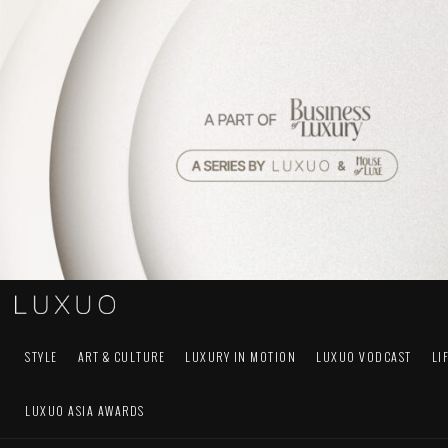
STYLE
ART & CULTURE
LUXURY IN MOTION
LUXUO VODCAST
LI
LUXUO ASIA AWARDS