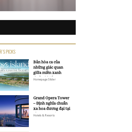
R'S PICKS
Bản hòa ca của
những giác quan
giữa miền xanh
thuần khiết
Homepage Slider
Grand Opera Tower
– Định nghĩa chuẩn
xa hoa đương đại tại
Sheraton Saigon
Hotels & Resorts
Grand Opera Hotel