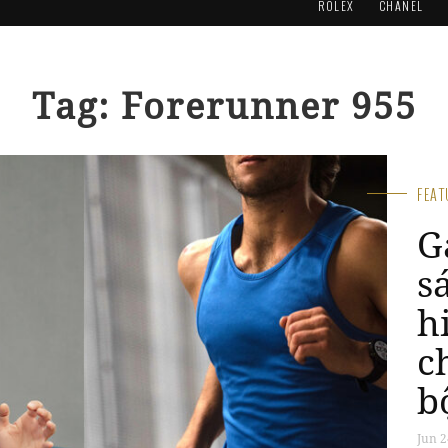
ROLEX
CHANEL
Tag: Forerunner 955
FEA
G
s
h
c
b
Jun 2