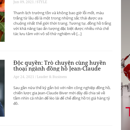
Jun 09, 2021 / STYLE
Thanh lịch trường tồn và không bao giờ lỗi mốt, màu
trắng từ lâu đã là một trong những sắc thái được ưa
chuộng nhất thế giới thời trang. Tương tự, đồng hồ trắng
với khả năng tạo ấn tượng đặc biệt được nhiều nhà chế
tác lưu tâm với vô số thử nghiệm về […]
Độc quyền: Trò chuyện cùng huyền
thoại ngành đồng hồ Jean-Claude
Biver
Apr 24, 2021 / Leader & Business
Sau gần nửa thế kỷ gắn bó với nền công nghiệp đồng hồ,
chiến lược gia Jean-Claude Biver mới đây đã chia sẻ về
tầm nhìn cá nhân để lèo lái đế chế đồng hồ trị giá hàng tỷ
đô.