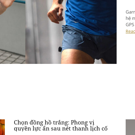
Garm
hệ m
GPS 
và F
Rea
Chọn đồng hồ trắng: Phong vị
quyền lực ẩn sau nét thanh lịch cố
hữu