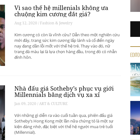
Vì sao thế hệ millenials không ưa
chuộng kim cương đắt giá?
Aug 12, 2020 / Fashion & Jewelry
Kim cương có còn là vĩnh cửu? Dẫn theo một nghiên cứu
mới đây, trang sức kim cương lấp lánh và cổ điển ngày
nay đang dần lỗi mốt với thế hệ trẻ. Thay vào đó, nữ
trang đá màu lại là lựa chọn hàng đầu, trong đó có nhẫn
EDITO
đính hôn.
Nhà đấu giá Sotheby’s phục vụ giới
Millennials bằng dịch vụ xa xỉ
Jan 09, 2020 / ART & CULTURE
Với những gì diễn ra vào cuối tuần qua, phiên đấu giá
Sotheby’s Hong Kong một lần nữa chứng tỏ là một sự
kiện đáng nhớ, đặc biệt với thế hệ người mua trẻ tuổi
(Millennial).