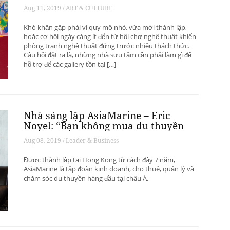
phát triển? – Phần 1
Aug 11, 2019 / ART & CULTURE
Khó khăn gặp phải vì quy mô nhỏ, vừa mới thành lập,
hoặc cơ hội ngày càng ít đến từ hội chợ nghệ thuật khiến
phòng tranh nghệ thuật đứng trước nhiều thách thức.
Câu hỏi đặt ra là, những nhà sưu tầm cần phải làm gì để
hỗ trợ để các gallery tồn tại […]
Nhà sáng lập AsiaMarine – Eric
Noyel: “Bạn không mua du thuyền
để đầu tư sinh lời”
Aug 08, 2019 / Leader & Business
Được thành lập tại Hong Kong từ cách đây 7 năm,
AsiaMarine là tập đoàn kinh doanh, cho thuê, quản lý và
chăm sóc du thuyền hàng đầu tại châu Á.