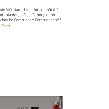
in Việt Nam chính thức ra mắt thế
ới của dòng đồng hồ thông minh
chạy bộ Forerunner: Forerunner 955
orerunner 255.
d More