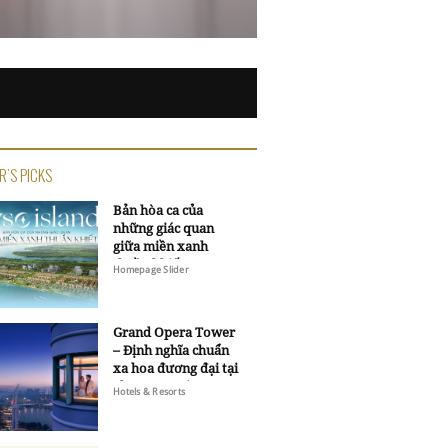
R'S PICKS
Bản hòa ca của
những giác quan
giữa miền xanh
thuần khiết
Homepage Slider
Grand Opera Tower
– Định nghĩa chuẩn
xa hoa đương đại tại
Sheraton Saigon
Hotels & Resorts
Grand Opera Hotel