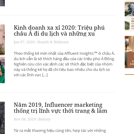
Kinh doanh xa xỉ 2020: Triệu phú
châu Á đi du lịch và những xu
hướng có thể thay đổi ngành du
Jan 07, 2020 / Health & Wellness
lịch thượng lưu
Theo thống kê mới nhất của Affluent Insights™ ở châu Á,
du lịch vẫn là sở thích hàng đầu của các triệu phú Á Đông.
Nghiên cứu còn xác định các sở thích đặc biệt của nhóm
này và thống kê họ đã chi tiêu bao nhiêu cho du lịch so
với các lĩnh vực […]
Năm 2019, Influencer marketing
thống trị lĩnh vực thời trang & làm
đẹp
Nov 08, 2019 / Beauty
Từ ra mắt thương hiệu cùng tên, hợp tác với những