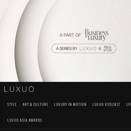
STYLE
ART & CULTURE
LUXURY IN MOTION
LUXUO VODCAST
LI
LUXUO ASIA AWARDS