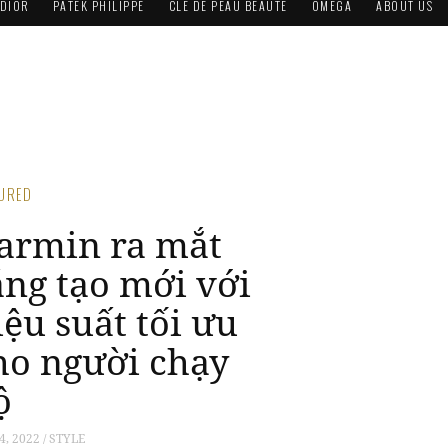
DIOR
PATEK PHILIPPE
CLÉ DE PEAU BEAUTÉ
OMEGA
ABOUT US
TURED
armin ra mắt
áng tạo mới với
iệu suất tối ưu
ho người chạy
ộ
4, 2022 / STYLE