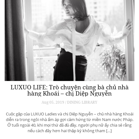
LUXUO LIFE: Trò chuyện cùng bà chủ nhà
hàng Khoái – chị Diệp Nguyễn
Aug 05, 2019 / DINING LIBRARY
Cuộc gặp của LUXUO Ladies và chị Diệp Nguyễn – chủ nhà hàng Khoái
diễn ra trong ngôi nhà ấm áp gợi cảm hứng từ miền Nam nước Pháp.
Ở tuổi ngoài 40, khi mọi thứ đã đủ đầy, người phụ nữ ấy chia sẻ rằng
nếu cách đây hơn hai thập kỷ không tham […]