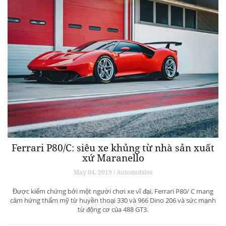
Ferrari P80/C: siêu xe khủng từ ​​nhà sản xuất
xứ Maranello
May 04, 2019 / Automobiles
Được kiểm chứng bởi một người chơi xe vĩ đại, Ferrari P80/ C mang
cảm hứng thẩm mỹ từ huyền thoại 330 và 966 Dino 206 và sức mạnh
từ động cơ của 488 GT3.