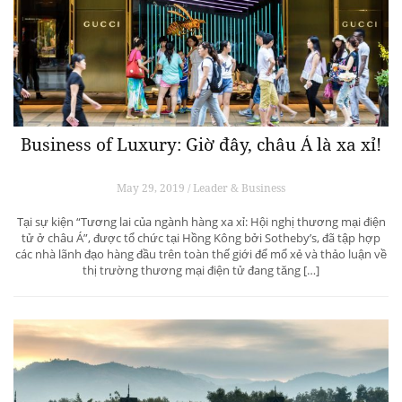
Business of Luxury: Giờ đây, châu Á là xa xỉ!
May 29, 2019 / Leader & Business
Tại sự kiện “Tương lai của ngành hàng xa xỉ: Hội nghị thương mại điện
tử ở châu Á”, được tổ chức tại Hồng Kông bởi Sotheby’s, đã tập hợp
các nhà lãnh đạo hàng đầu trên toàn thế giới để mổ xẻ và thảo luận về
thị trường thương mại điện tử đang tăng […]