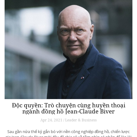
Độc quyền: Trò chuyện cùng huyền thoại
ngành đồng hồ Jean-Claude Biver
Apr 24, 2021 / Leader & Business
Sau gần nửa thế kỷ gắn bó với nền công nghiệp đồng hồ, chiến lược
gia Jean-Claude Biver mới đây đã chia sẻ về tầm nhìn cá nhân để lèo lái