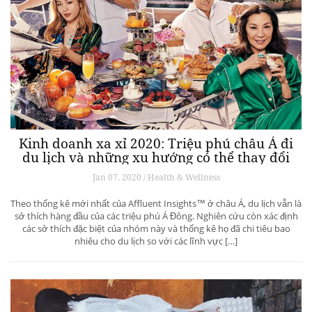
Kinh doanh xa xỉ 2020: Triệu phú châu Á đi
du lịch và những xu hướng có thể thay đổi
ngành du lịch thượng lưu
Jan 07, 2020 / Health & Wellness
Theo thống kê mới nhất của Affluent Insights™ ở châu Á, du lịch vẫn là
sở thích hàng đầu của các triệu phú Á Đông. Nghiên cứu còn xác định
các sở thích đặc biệt của nhóm này và thống kê họ đã chi tiêu bao
nhiêu cho du lịch so với các lĩnh vực […]