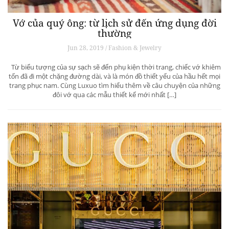
Vớ của quý ông: từ lịch sử đến ứng dụng đời
thường
Jun 28, 2019 / Fashion & Jewelry
Từ biểu tượng của sự sạch sẽ đến phụ kiện thời trang, chiếc vớ khiêm
tốn đã đi một chặng đường dài, và là món đồ thiết yếu của hầu hết mọi
trang phục nam. Cùng Luxuo tìm hiểu thêm về câu chuyện của những
đôi vớ qua các mẫu thiết kế mới nhất […]