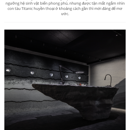
ngưỡng hệ sinh vật biển phong phú, nhưng được tận mắt ngắm nhìn
con tàu Titanic huyền thoại ở khoảng cách gần thì mới đáng để mơ
ước.