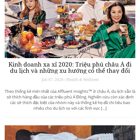
Kinh doanh xa xỉ 2020: Triệu phú châu Á đi
du lịch và những xu hướng có thể thay đổi
ngành du lịch thượng lưu
Jan 07, 2020 / Health & Wellness
Theo thống kê mới nhất của Affluent Insights™ ở châu Á, du lịch vẫn là
sở thích hàng đầu của các triệu phú Á Đông. Nghiên cứu còn xác định
các sở thích đặc biệt của nhóm này và thống kê họ đã chi tiêu bao
nhiêu cho du lịch so với các lĩnh vực […]