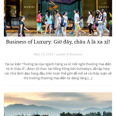
Business of Luxury: Giờ đây, châu Á là xa xỉ!
May 29, 2019 / Leader & Business
Tại sự kiện “Tương lai của ngành hàng xa xỉ: Hội nghị thương mại điện
tử ở châu Á”, được tổ chức tại Hồng Kông bởi Sotheby’s, đã tập hợp
các nhà lãnh đạo hàng đầu trên toàn thế giới để mổ xẻ và thảo luận về
thị trường thương mại điện tử đang tăng […]