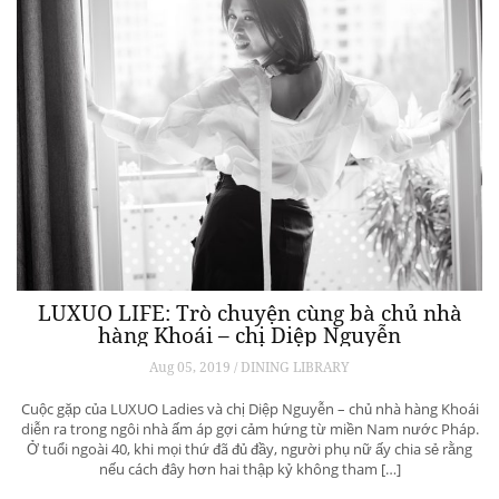
LUXUO LIFE: Trò chuyện cùng bà chủ nhà
hàng Khoái – chị Diệp Nguyễn
Aug 05, 2019 / DINING LIBRARY
Cuộc gặp của LUXUO Ladies và chị Diệp Nguyễn – chủ nhà hàng Khoái
diễn ra trong ngôi nhà ấm áp gợi cảm hứng từ miền Nam nước Pháp.
Ở tuổi ngoài 40, khi mọi thứ đã đủ đầy, người phụ nữ ấy chia sẻ rằng
nếu cách đây hơn hai thập kỷ không tham […]