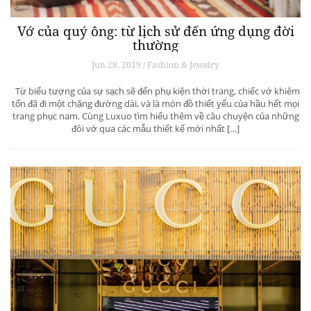
Vớ của quý ông: từ lịch sử đến ứng dụng đời
thường
Jun 28, 2019 / Fashion & Jewelry
Từ biểu tượng của sự sạch sẽ đến phụ kiện thời trang, chiếc vớ khiêm
tốn đã đi một chặng đường dài, và là món đồ thiết yếu của hầu hết mọi
trang phục nam. Cùng Luxuo tìm hiểu thêm về câu chuyện của những
đôi vớ qua các mẫu thiết kế mới nhất […]