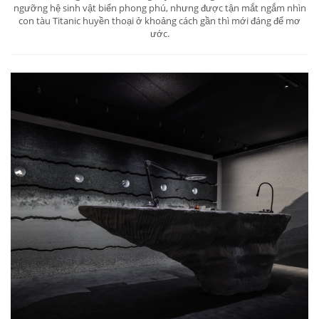
ngưỡng hệ sinh vật biển phong phú, nhưng được tận mắt ngắm nhìn
con tàu Titanic huyền thoại ở khoảng cách gần thì mới đáng để mơ
ước.