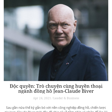
Độc quyền: Trò chuyện cùng huyền thoại
ngành đồng hồ Jean-Claude Biver
Apr 24, 2021 / Leader & Business
Sau gần nửa thế kỷ gắn bó với nền công nghiệp đồng hồ, chiến lược
gia Jean-Claude Biver mới đây đã chia sẻ về tầm nhìn cá nhân để lèo lái