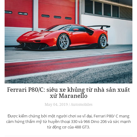
Ferrari P80/C: siêu xe khủng từ ​​nhà sản xuất
xứ Maranello
May 04, 2019 / Automobiles
Được kiểm chứng bởi một người chơi xe vĩ đại, Ferrari P80/ C mang
cảm hứng thẩm mỹ từ huyền thoại 330 và 966 Dino 206 và sức mạnh
từ động cơ của 488 GT3.