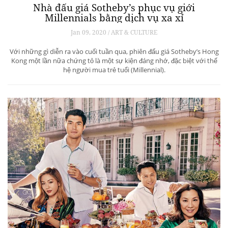
Nhà đấu giá Sotheby’s phục vụ giới
Millennials bằng dịch vụ xa xỉ
Jan 09, 2020 / ART & CULTURE
Với những gì diễn ra vào cuối tuần qua, phiên đấu giá Sotheby’s Hong
Kong một lần nữa chứng tỏ là một sự kiện đáng nhớ, đặc biệt với thế
hệ người mua trẻ tuổi (Millennial).