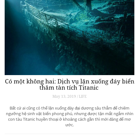
Có một không hai: Dịch vụ lặn xuống đáy biển
thăm tàn tích Titanic
May 13, 2019 / LIFE
Bất cứ ai cũng có thể lặn xuống đáy đại dương sâu thẳm để chiêm
ngưỡng hệ sinh vật biển phong phú, nhưng được tận mắt ngắm nhìn
con tàu Titanic huyền thoại ở khoảng cách gần thì mới đáng để mơ
ước.