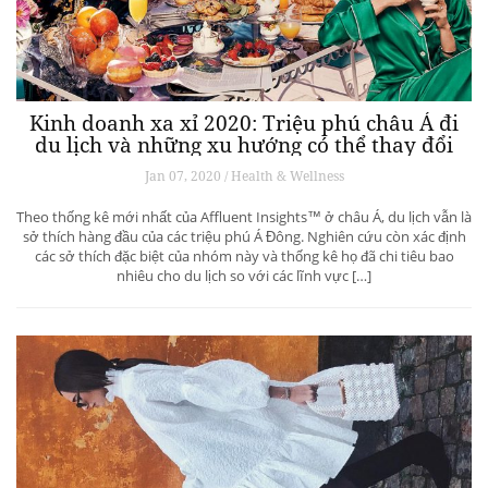
Kinh doanh xa xỉ 2020: Triệu phú châu Á đi
du lịch và những xu hướng có thể thay đổi
ngành du lịch thượng lưu
Jan 07, 2020 / Health & Wellness
Theo thống kê mới nhất của Affluent Insights™ ở châu Á, du lịch vẫn là
sở thích hàng đầu của các triệu phú Á Đông. Nghiên cứu còn xác định
các sở thích đặc biệt của nhóm này và thống kê họ đã chi tiêu bao
nhiêu cho du lịch so với các lĩnh vực […]