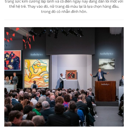
trang sức kim cương lấp lánh và cổ điển ngày nay đang dần lỗi mốt với
thế hệ trẻ. Thay vào đó, nữ trang đá màu lại là lựa chọn hàng đầu,
trong đó có nhẫn đính hôn.