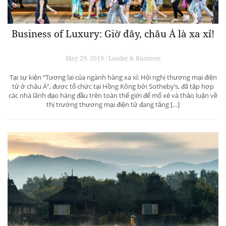
Business of Luxury: Giờ đây, châu Á là xa xỉ!
May 29, 2019 / Leader & Business
Tại sự kiện “Tương lai của ngành hàng xa xỉ: Hội nghị thương mại điện
tử ở châu Á”, được tổ chức tại Hồng Kông bởi Sotheby’s, đã tập hợp
các nhà lãnh đạo hàng đầu trên toàn thế giới để mổ xẻ và thảo luận về
thị trường thương mại điện tử đang tăng […]