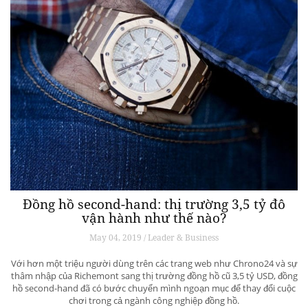
Đồng hồ second-hand: thị trường 3,5 tỷ đô
vận hành như thế nào?
May 04, 2019 / Leader & Business
Với hơn một triệu người dùng trên các trang web như Chrono24 và sự
thâm nhập của Richemont sang thị trường đồng hồ cũ 3,5 tỷ USD, đồng
hồ second-hand đã có bước chuyển mình ngoạn mục để thay đổi cuộc
chơi trong cả ngành công nghiệp đồng hồ.