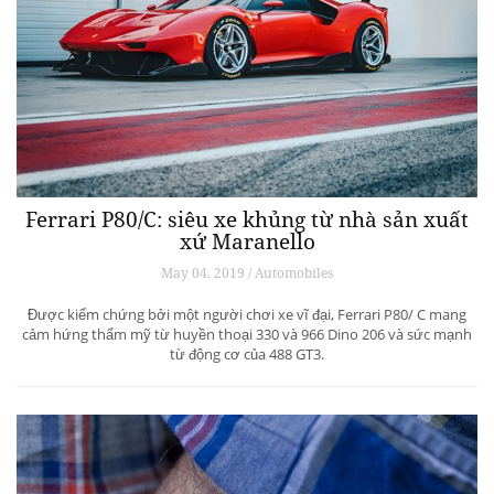
Ferrari P80/C: siêu xe khủng từ ​​nhà sản xuất
xứ Maranello
May 04, 2019 / Automobiles
Được kiểm chứng bởi một người chơi xe vĩ đại, Ferrari P80/ C mang
cảm hứng thẩm mỹ từ huyền thoại 330 và 966 Dino 206 và sức mạnh
từ động cơ của 488 GT3.