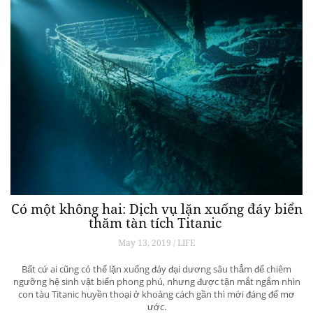
Có một không hai: Dịch vụ lặn xuống đáy biển
thăm tàn tích Titanic
May 13, 2019 / LIFE
Bất cứ ai cũng có thể lặn xuống đáy đại dương sâu thẳm để chiêm
ngưỡng hệ sinh vật biển phong phú, nhưng được tận mắt ngắm nhìn
con tàu Titanic huyền thoại ở khoảng cách gần thì mới đáng để mơ
ước.