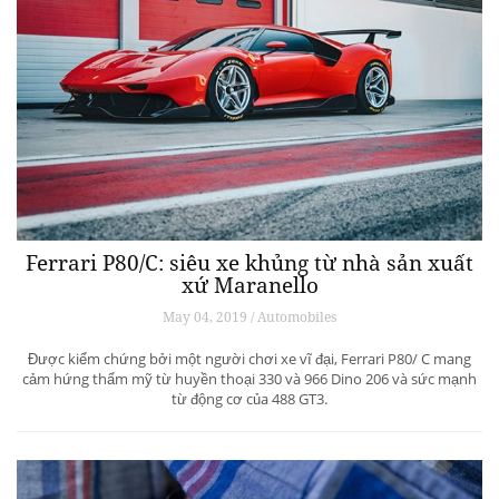
Ferrari P80/C: siêu xe khủng từ ​​nhà sản xuất
xứ Maranello
May 04, 2019 / Automobiles
Được kiểm chứng bởi một người chơi xe vĩ đại, Ferrari P80/ C mang
cảm hứng thẩm mỹ từ huyền thoại 330 và 966 Dino 206 và sức mạnh
từ động cơ của 488 GT3.