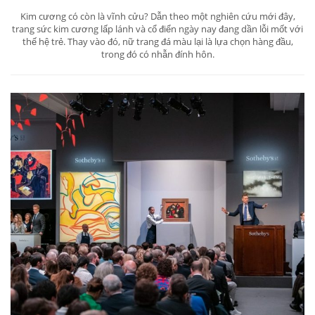
Kim cương có còn là vĩnh cửu? Dẫn theo một nghiên cứu mới đây,
trang sức kim cương lấp lánh và cổ điển ngày nay đang dần lỗi mốt với
thế hệ trẻ. Thay vào đó, nữ trang đá màu lại là lựa chọn hàng đầu,
trong đó có nhẫn đính hôn.