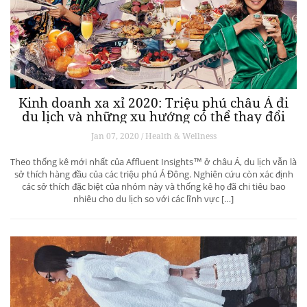
Kinh doanh xa xỉ 2020: Triệu phú châu Á đi
du lịch và những xu hướng có thể thay đổi
ngành du lịch thượng lưu
Jan 07, 2020 / Health & Wellness
Theo thống kê mới nhất của Affluent Insights™ ở châu Á, du lịch vẫn là
sở thích hàng đầu của các triệu phú Á Đông. Nghiên cứu còn xác định
các sở thích đặc biệt của nhóm này và thống kê họ đã chi tiêu bao
nhiêu cho du lịch so với các lĩnh vực […]