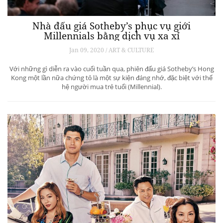
Nhà đấu giá Sotheby’s phục vụ giới
Millennials bằng dịch vụ xa xỉ
Jan 09, 2020 / ART & CULTURE
Với những gì diễn ra vào cuối tuần qua, phiên đấu giá Sotheby’s Hong
Kong một lần nữa chứng tỏ là một sự kiện đáng nhớ, đặc biệt với thế
hệ người mua trẻ tuổi (Millennial).