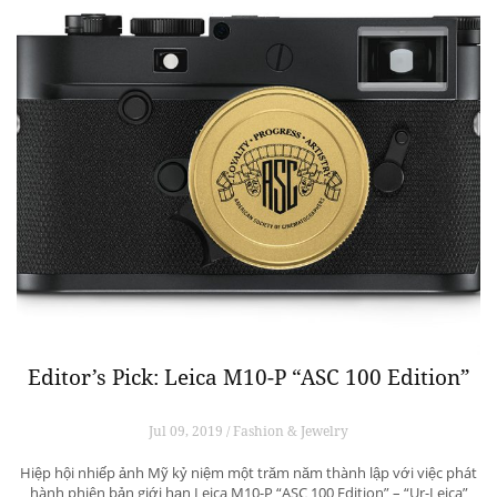
Editor’s Pick: Leica M10-P “ASC 100 Edition”
Jul 09, 2019 / Fashion & Jewelry
Hiệp hội nhiếp ảnh Mỹ kỷ niệm một trăm năm thành lập với việc phát
hành phiên bản giới hạn Leica M10-P “ASC 100 Edition” – “Ur-Leica”