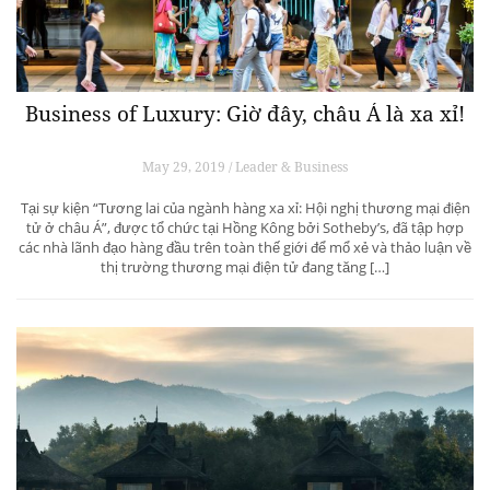
Business of Luxury: Giờ đây, châu Á là xa xỉ!
May 29, 2019 / Leader & Business
Tại sự kiện “Tương lai của ngành hàng xa xỉ: Hội nghị thương mại điện
tử ở châu Á”, được tổ chức tại Hồng Kông bởi Sotheby’s, đã tập hợp
các nhà lãnh đạo hàng đầu trên toàn thế giới để mổ xẻ và thảo luận về
thị trường thương mại điện tử đang tăng […]