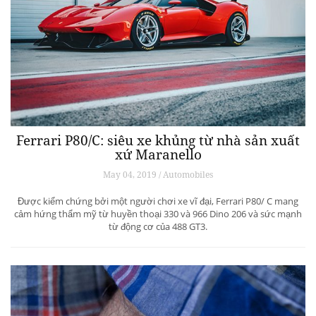
Ferrari P80/C: siêu xe khủng từ ​​nhà sản xuất
xứ Maranello
May 04, 2019 / Automobiles
Được kiểm chứng bởi một người chơi xe vĩ đại, Ferrari P80/ C mang
cảm hứng thẩm mỹ từ huyền thoại 330 và 966 Dino 206 và sức mạnh
từ động cơ của 488 GT3.