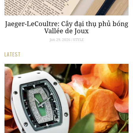
Jaeger-LeCoultre: Cây đại thụ phủ bóng
sự
Vallée de Joux
L
Jan 29, 2026 / STYLE
LATEST