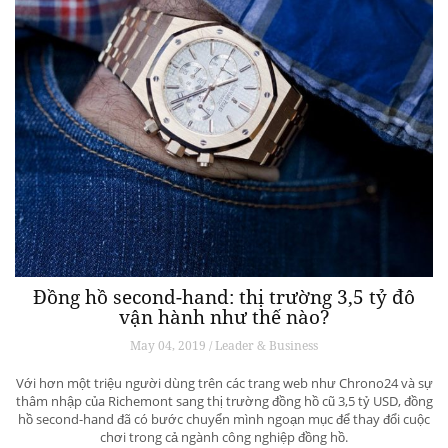
Đồng hồ second-hand: thị trường 3,5 tỷ đô
vận hành như thế nào?
May 04, 2019 / Leader & Business
Với hơn một triệu người dùng trên các trang web như Chrono24 và sự
thâm nhập của Richemont sang thị trường đồng hồ cũ 3,5 tỷ USD, đồng
hồ second-hand đã có bước chuyển mình ngoạn mục để thay đổi cuộc
chơi trong cả ngành công nghiệp đồng hồ.