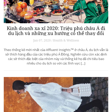
Kinh doanh xa xỉ 2020: Triệu phú châu Á đi
du lịch và những xu hướng có thể thay đổi
ngành du lịch thượng lưu
Jan 07, 2020 / Health & Wellness
Theo thống kê mới nhất của Affluent Insights™ ở châu Á, du lịch vẫn là
sở thích hàng đầu của các triệu phú Á Đông. Nghiên cứu còn xác định
các sở thích đặc biệt của nhóm này và thống kê họ đã chi tiêu bao
nhiêu cho du lịch so với các lĩnh vực […]