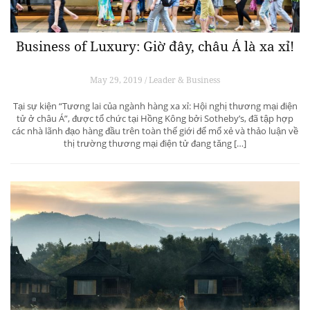
Business of Luxury: Giờ đây, châu Á là xa xỉ!
May 29, 2019 / Leader & Business
Tại sự kiện “Tương lai của ngành hàng xa xỉ: Hội nghị thương mại điện
tử ở châu Á”, được tổ chức tại Hồng Kông bởi Sotheby’s, đã tập hợp
các nhà lãnh đạo hàng đầu trên toàn thế giới để mổ xẻ và thảo luận về
thị trường thương mại điện tử đang tăng […]