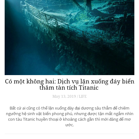
Có một không hai: Dịch vụ lặn xuống đáy biển
thăm tàn tích Titanic
May 13, 2019 / LIFE
Bất cứ ai cũng có thể lặn xuống đáy đại dương sâu thẳm để chiêm
ngưỡng hệ sinh vật biển phong phú, nhưng được tận mắt ngắm nhìn
con tàu Titanic huyền thoại ở khoảng cách gần thì mới đáng để mơ
ước.