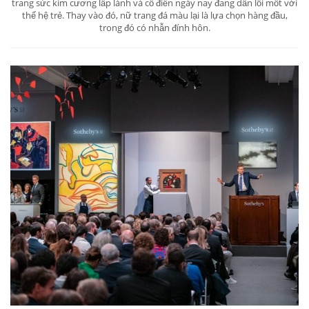
trang sức kim cương lấp lánh và cổ điển ngày nay đang dần lỗi mốt với
thế hệ trẻ. Thay vào đó, nữ trang đá màu lại là lựa chọn hàng đầu,
trong đó có nhẫn đính hôn.