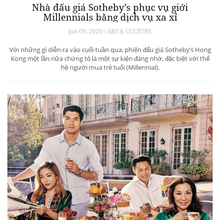
Nhà đấu giá Sotheby’s phục vụ giới
Millennials bằng dịch vụ xa xỉ
Jan 09, 2020 / ART & CULTURE
Với những gì diễn ra vào cuối tuần qua, phiên đấu giá Sotheby’s Hong
Kong một lần nữa chứng tỏ là một sự kiện đáng nhớ, đặc biệt với thế
hệ người mua trẻ tuổi (Millennial).