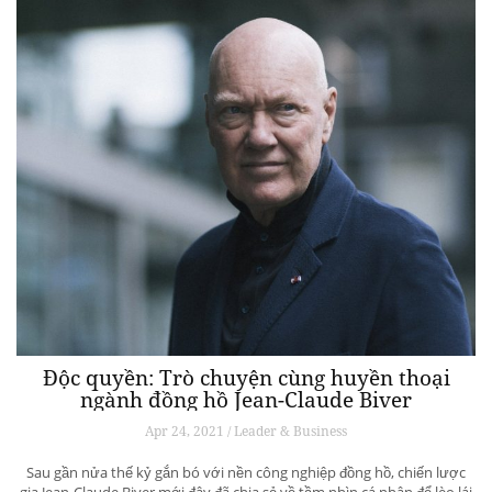
Độc quyền: Trò chuyện cùng huyền thoại
ngành đồng hồ Jean-Claude Biver
Apr 24, 2021 / Leader & Business
Sau gần nửa thế kỷ gắn bó với nền công nghiệp đồng hồ, chiến lược
gia Jean-Claude Biver mới đây đã chia sẻ về tầm nhìn cá nhân để lèo lái