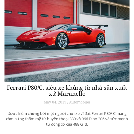
Ferrari P80/C: siêu xe khủng từ ​​nhà sản xuất
xứ Maranello
May 04, 2019 / Automobiles
Được kiểm chứng bởi một người chơi xe vĩ đại, Ferrari P80/ C mang
cảm hứng thẩm mỹ từ huyền thoại 330 và 966 Dino 206 và sức mạnh
từ động cơ của 488 GT3.