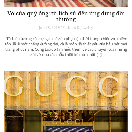
Vớ của quý ông: từ lịch sử đến ứng dụng đời
thường
Jun 28, 2019 / Fashion & Jewelry
Từ biểu tượng của sự sạch sẽ đến phụ kiện thời trang, chiếc vớ khiêm
tốn đã đi một chặng đường dài, và là món đồ thiết yếu của hầu hết mọi
trang phục nam. Cùng Luxuo tìm hiểu thêm về câu chuyện của những
đôi vớ qua các mẫu thiết kế mới nhất […]