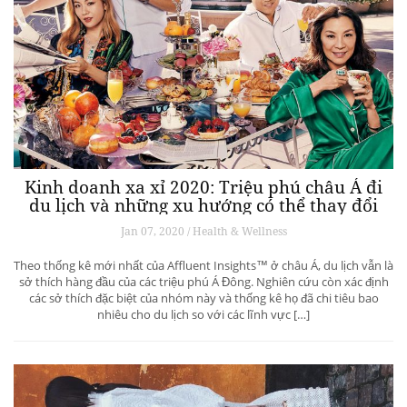
Kinh doanh xa xỉ 2020: Triệu phú châu Á đi
du lịch và những xu hướng có thể thay đổi
ngành du lịch thượng lưu
Jan 07, 2020 / Health & Wellness
Theo thống kê mới nhất của Affluent Insights™ ở châu Á, du lịch vẫn là
sở thích hàng đầu của các triệu phú Á Đông. Nghiên cứu còn xác định
các sở thích đặc biệt của nhóm này và thống kê họ đã chi tiêu bao
nhiêu cho du lịch so với các lĩnh vực […]