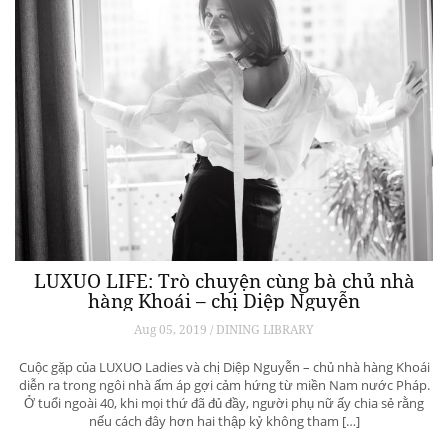
LUXUO LIFE: Trò chuyện cùng bà chủ nhà
hàng Khoái – chị Diệp Nguyễn
Aug 05, 2019 / DINING LIBRARY
Cuộc gặp của LUXUO Ladies và chị Diệp Nguyễn – chủ nhà hàng Khoái
diễn ra trong ngôi nhà ấm áp gợi cảm hứng từ miền Nam nước Pháp.
Ở tuổi ngoài 40, khi mọi thứ đã đủ đầy, người phụ nữ ấy chia sẻ rằng
nếu cách đây hơn hai thập kỷ không tham […]