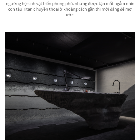
ngưỡng hệ sinh vật biển phong phú, nhưng được tận mắt ngắm nhìn
con tàu Titanic huyền thoại ở khoảng cách gần thì mới đáng để mơ
ước.