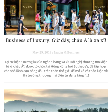
Business of Luxury: Giờ đây, châu Á là xa xỉ!
May 29, 2019 / Leader & Business
Tại sự kiện “Tương lai của ngành hàng xa xỉ: Hội nghị thương mại điện
tử ở châu Á”, được tổ chức tại Hồng Kông bởi Sotheby’s, đã tập hợp
các nhà lãnh đạo hàng đầu trên toàn thế giới để mổ xẻ và thảo luận về
thị trường thương mại điện tử đang tăng […]