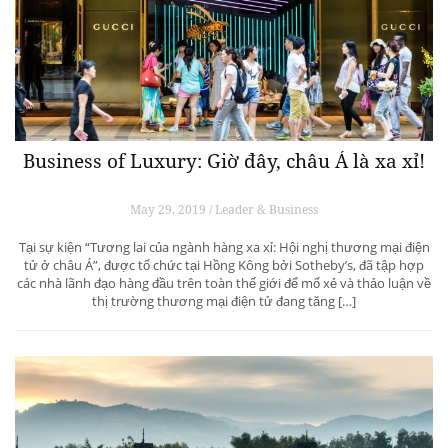
Business of Luxury: Giờ đây, châu Á là xa xỉ!
May 29, 2019 / Leader & Business
Tại sự kiện “Tương lai của ngành hàng xa xỉ: Hội nghị thương mại điện
tử ở châu Á”, được tổ chức tại Hồng Kông bởi Sotheby’s, đã tập hợp
các nhà lãnh đạo hàng đầu trên toàn thế giới để mổ xẻ và thảo luận về
thị trường thương mại điện tử đang tăng […]