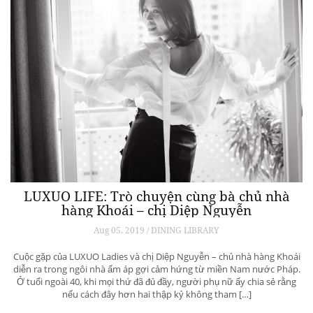
LUXUO LIFE: Trò chuyện cùng bà chủ nhà
hàng Khoái – chị Diệp Nguyễn
Aug 05, 2019 / DINING LIBRARY
Cuộc gặp của LUXUO Ladies và chị Diệp Nguyễn – chủ nhà hàng Khoái
diễn ra trong ngôi nhà ấm áp gợi cảm hứng từ miền Nam nước Pháp.
Ở tuổi ngoài 40, khi mọi thứ đã đủ đầy, người phụ nữ ấy chia sẻ rằng
nếu cách đây hơn hai thập kỷ không tham […]