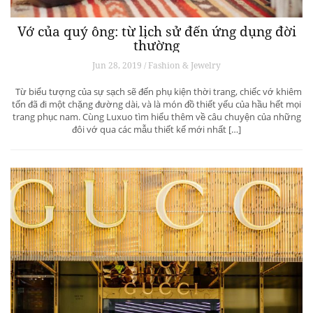
Vớ của quý ông: từ lịch sử đến ứng dụng đời
thường
Jun 28, 2019 / Fashion & Jewelry
Từ biểu tượng của sự sạch sẽ đến phụ kiện thời trang, chiếc vớ khiêm
tốn đã đi một chặng đường dài, và là món đồ thiết yếu của hầu hết mọi
trang phục nam. Cùng Luxuo tìm hiểu thêm về câu chuyện của những
đôi vớ qua các mẫu thiết kế mới nhất […]