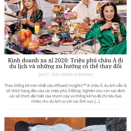
Kinh doanh xa xỉ 2020: Triệu phú châu Á đi
du lịch và những xu hướng có thể thay đổi
ngành du lịch thượng lưu
Jan 07, 2020 / Health & Wellness
Theo thống kê mới nhất của Affluent Insights™ ở châu Á, du lịch vẫn là
sở thích hàng đầu của các triệu phú Á Đông. Nghiên cứu còn xác định
các sở thích đặc biệt của nhóm này và thống kê họ đã chi tiêu bao
nhiêu cho du lịch so với các lĩnh vực […]