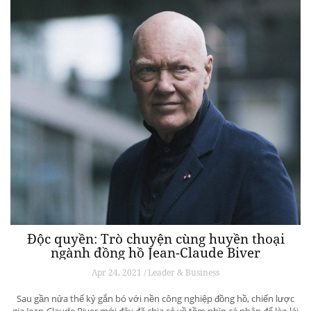
Độc quyền: Trò chuyện cùng huyền thoại
ngành đồng hồ Jean-Claude Biver
Apr 24, 2021 / Leader & Business
Sau gần nửa thế kỷ gắn bó với nền công nghiệp đồng hồ, chiến lược
gia Jean-Claude Biver mới đây đã chia sẻ về tầm nhìn cá nhân để lèo lái