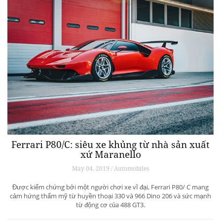
Ferrari P80/C: siêu xe khủng từ ​​nhà sản xuất
xứ Maranello
May 04, 2019 / Automobiles
Được kiểm chứng bởi một người chơi xe vĩ đại, Ferrari P80/ C mang
cảm hứng thẩm mỹ từ huyền thoại 330 và 966 Dino 206 và sức mạnh
từ động cơ của 488 GT3.