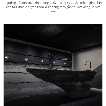
ngưỡng hệ sinh vật biển phong phú, nhưng được tận mắt ngắm nhìn
con tàu Titanic huyền thoại ở khoảng cách gần thì mới đáng để mơ
ước.