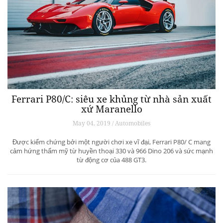
Ferrari P80/C: siêu xe khủng từ ​​nhà sản xuất
xứ Maranello
May 04, 2019 / Automobiles
Được kiểm chứng bởi một người chơi xe vĩ đại, Ferrari P80/ C mang
cảm hứng thẩm mỹ từ huyền thoại 330 và 966 Dino 206 và sức mạnh
từ động cơ của 488 GT3.