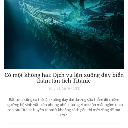
Có một không hai: Dịch vụ lặn xuống đáy biển
thăm tàn tích Titanic
May 13, 2019 / LIFE
Bất cứ ai cũng có thể lặn xuống đáy đại dương sâu thẳm để chiêm
ngưỡng hệ sinh vật biển phong phú, nhưng được tận mắt ngắm nhìn
con tàu Titanic huyền thoại ở khoảng cách gần thì mới đáng để mơ
ước.