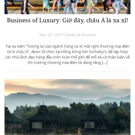
Business of Luxury: Giờ đây, châu Á là xa xỉ!
May 29, 2019 / Leader & Business
Tại sự kiện “Tương lai của ngành hàng xa xỉ: Hội nghị thương mại điện
tử ở châu Á”, được tổ chức tại Hồng Kông bởi Sotheby’s, đã tập hợp
các nhà lãnh đạo hàng đầu trên toàn thế giới để mổ xẻ và thảo luận về
thị trường thương mại điện tử đang tăng […]