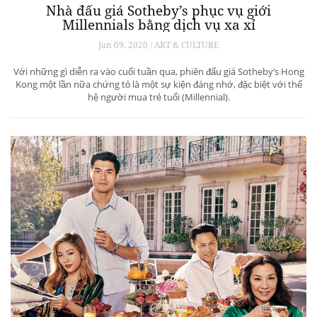
Nhà đấu giá Sotheby’s phục vụ giới
Millennials bằng dịch vụ xa xỉ
Jan 09, 2020 / ART & CULTURE
Với những gì diễn ra vào cuối tuần qua, phiên đấu giá Sotheby’s Hong
Kong một lần nữa chứng tỏ là một sự kiện đáng nhớ, đặc biệt với thế
hệ người mua trẻ tuổi (Millennial).