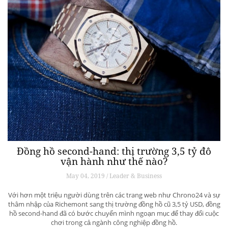
Đồng hồ second-hand: thị trường 3,5 tỷ đô
vận hành như thế nào?
May 04, 2019 / Leader & Business
Với hơn một triệu người dùng trên các trang web như Chrono24 và sự
thâm nhập của Richemont sang thị trường đồng hồ cũ 3,5 tỷ USD, đồng
hồ second-hand đã có bước chuyển mình ngoạn mục để thay đổi cuộc
chơi trong cả ngành công nghiệp đồng hồ.