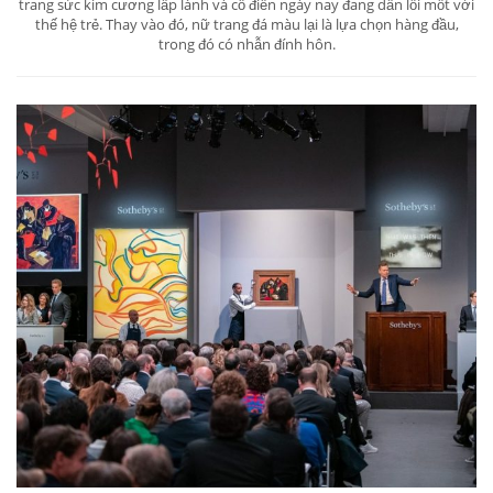
trang sức kim cương lấp lánh và cổ điển ngày nay đang dần lỗi mốt với
thế hệ trẻ. Thay vào đó, nữ trang đá màu lại là lựa chọn hàng đầu,
trong đó có nhẫn đính hôn.