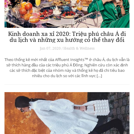
Kinh doanh xa xỉ 2020: Triệu phú châu Á đi
du lịch và những xu hướng có thể thay đổi
ngành du lịch thượng lưu
Jan 07, 2020 / Health & Wellness
Theo thống kê mới nhất của Affluent Insights™ ở châu Á, du lịch vẫn là
sở thích hàng đầu của các triệu phú Á Đông. Nghiên cứu còn xác định
các sở thích đặc biệt của nhóm này và thống kê họ đã chi tiêu bao
nhiêu cho du lịch so với các lĩnh vực […]