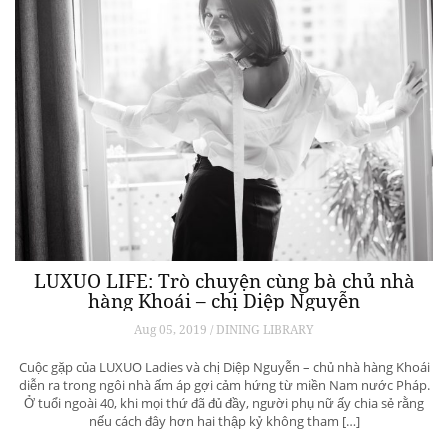
LUXUO LIFE: Trò chuyện cùng bà chủ nhà
hàng Khoái – chị Diệp Nguyễn
Aug 05, 2019 / DINING LIBRARY
Cuộc gặp của LUXUO Ladies và chị Diệp Nguyễn – chủ nhà hàng Khoái
diễn ra trong ngôi nhà ấm áp gợi cảm hứng từ miền Nam nước Pháp.
Ở tuổi ngoài 40, khi mọi thứ đã đủ đầy, người phụ nữ ấy chia sẻ rằng
nếu cách đây hơn hai thập kỷ không tham […]