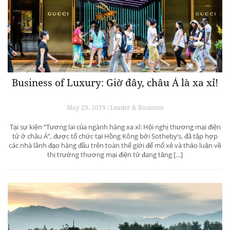
Business of Luxury: Giờ đây, châu Á là xa xỉ!
May 29, 2019 / Leader & Business
Tại sự kiện “Tương lai của ngành hàng xa xỉ: Hội nghị thương mại điện
tử ở châu Á”, được tổ chức tại Hồng Kông bởi Sotheby’s, đã tập hợp
các nhà lãnh đạo hàng đầu trên toàn thế giới để mổ xẻ và thảo luận về
thị trường thương mại điện tử đang tăng […]