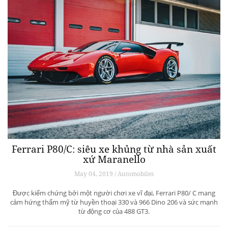
Ferrari P80/C: siêu xe khủng từ ​​nhà sản xuất
xứ Maranello
May 04, 2019 / Automobiles
Được kiểm chứng bởi một người chơi xe vĩ đại, Ferrari P80/ C mang
cảm hứng thẩm mỹ từ huyền thoại 330 và 966 Dino 206 và sức mạnh
từ động cơ của 488 GT3.