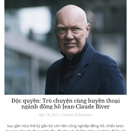
Độc quyền: Trò chuyện cùng huyền thoại
ngành đồng hồ Jean-Claude Biver
Apr 24, 2021 / Leader & Business
Sau gần nửa thế kỷ gắn bó với nền công nghiệp đồng hồ, chiến lược
gia Jean-Claude Biver mới đây đã chia sẻ về tầm nhìn cá nhân để lèo lái