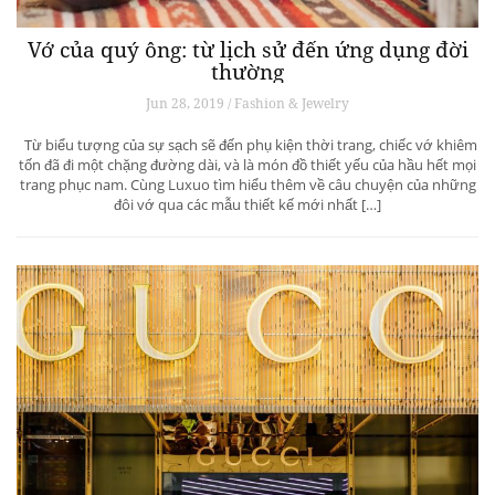
Vớ của quý ông: từ lịch sử đến ứng dụng đời
thường
Jun 28, 2019 / Fashion & Jewelry
Từ biểu tượng của sự sạch sẽ đến phụ kiện thời trang, chiếc vớ khiêm
tốn đã đi một chặng đường dài, và là món đồ thiết yếu của hầu hết mọi
trang phục nam. Cùng Luxuo tìm hiểu thêm về câu chuyện của những
đôi vớ qua các mẫu thiết kế mới nhất […]