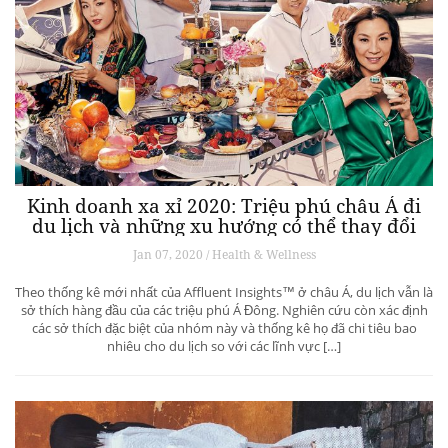
Kinh doanh xa xỉ 2020: Triệu phú châu Á đi
du lịch và những xu hướng có thể thay đổi
ngành du lịch thượng lưu
Jan 07, 2020 / Health & Wellness
Theo thống kê mới nhất của Affluent Insights™ ở châu Á, du lịch vẫn là
sở thích hàng đầu của các triệu phú Á Đông. Nghiên cứu còn xác định
các sở thích đặc biệt của nhóm này và thống kê họ đã chi tiêu bao
nhiêu cho du lịch so với các lĩnh vực […]