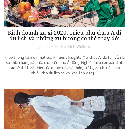
Kinh doanh xa xỉ 2020: Triệu phú châu Á đi
du lịch và những xu hướng có thể thay đổi
ngành du lịch thượng lưu
Jan 07, 2020 / Health & Wellness
Theo thống kê mới nhất của Affluent Insights™ ở châu Á, du lịch vẫn là
sở thích hàng đầu của các triệu phú Á Đông. Nghiên cứu còn xác định
các sở thích đặc biệt của nhóm này và thống kê họ đã chi tiêu bao
nhiêu cho du lịch so với các lĩnh vực […]