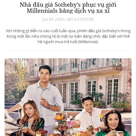
Nhà đấu giá Sotheby’s phục vụ giới
Millennials bằng dịch vụ xa xỉ
Jan 09, 2020 / ART & CULTURE
Với những gì diễn ra vào cuối tuần qua, phiên đấu giá Sotheby’s Hong
Kong một lần nữa chứng tỏ là một sự kiện đáng nhớ, đặc biệt với thế
hệ người mua trẻ tuổi (Millennial).