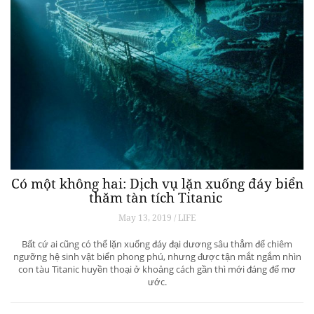
Có một không hai: Dịch vụ lặn xuống đáy biển
thăm tàn tích Titanic
May 13, 2019 / LIFE
Bất cứ ai cũng có thể lặn xuống đáy đại dương sâu thẳm để chiêm
ngưỡng hệ sinh vật biển phong phú, nhưng được tận mắt ngắm nhìn
con tàu Titanic huyền thoại ở khoảng cách gần thì mới đáng để mơ
ước.