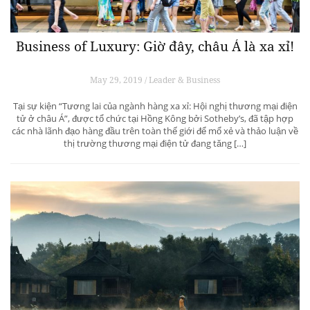
Business of Luxury: Giờ đây, châu Á là xa xỉ!
May 29, 2019 / Leader & Business
Tại sự kiện “Tương lai của ngành hàng xa xỉ: Hội nghị thương mại điện
tử ở châu Á”, được tổ chức tại Hồng Kông bởi Sotheby’s, đã tập hợp
các nhà lãnh đạo hàng đầu trên toàn thế giới để mổ xẻ và thảo luận về
thị trường thương mại điện tử đang tăng […]