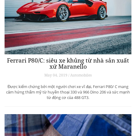
Ferrari P80/C: siêu xe khủng từ ​​nhà sản xuất
xứ Maranello
May 04, 2019 / Automobiles
Được kiểm chứng bởi một người chơi xe vĩ đại, Ferrari P80/ C mang
cảm hứng thẩm mỹ từ huyền thoại 330 và 966 Dino 206 và sức mạnh
từ động cơ của 488 GT3.