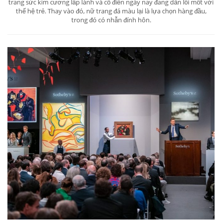
trang sức kim cương lấp lánh và cổ điển ngày nay đang dần lỗi mốt với
thế hệ trẻ. Thay vào đó, nữ trang đá màu lại là lựa chọn hàng đầu,
trong đó có nhẫn đính hôn.