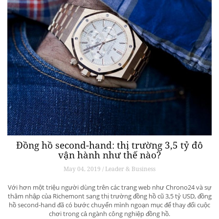
Đồng hồ second-hand: thị trường 3,5 tỷ đô
vận hành như thế nào?
May 04, 2019 / Leader & Business
Với hơn một triệu người dùng trên các trang web như Chrono24 và sự
thâm nhập của Richemont sang thị trường đồng hồ cũ 3,5 tỷ USD, đồng
hồ second-hand đã có bước chuyển mình ngoạn mục để thay đổi cuộc
chơi trong cả ngành công nghiệp đồng hồ.