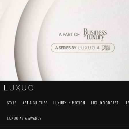
STYLE
ART & CULTURE
LUXURY IN MOTION
LUXUO VODCAST
LI
LUXUO ASIA AWARDS