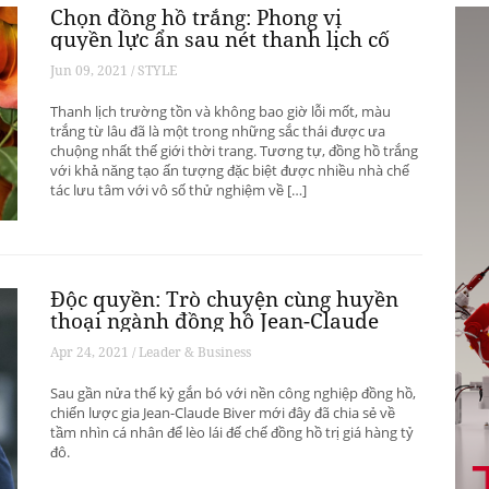
Chọn đồng hồ trắng: Phong vị
quyền lực ẩn sau nét thanh lịch cố
hữu
Jun 09, 2021 / STYLE
Thanh lịch trường tồn và không bao giờ lỗi mốt, màu
trắng từ lâu đã là một trong những sắc thái được ưa
chuộng nhất thế giới thời trang. Tương tự, đồng hồ trắng
với khả năng tạo ấn tượng đặc biệt được nhiều nhà chế
tác lưu tâm với vô số thử nghiệm về […]
Độc quyền: Trò chuyện cùng huyền
thoại ngành đồng hồ Jean-Claude
Biver
Apr 24, 2021 / Leader & Business
Sau gần nửa thế kỷ gắn bó với nền công nghiệp đồng hồ,
chiến lược gia Jean-Claude Biver mới đây đã chia sẻ về
tầm nhìn cá nhân để lèo lái đế chế đồng hồ trị giá hàng tỷ
đô.