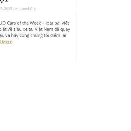
am lên sàn với
iá hơn 13 tỷ
ồng
3, 2025 / Automobiles
O Cars of the Week – loạt bài viết
biệt về siêu xe tại Việt Nam đã quay
lại, và hãy cùng chúng tôi điểm lại
g tin tức nóng nhất trong tuần qua.
d More