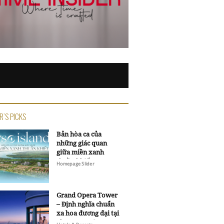
R'S PICKS
Bản hòa ca của
những giác quan
giữa miền xanh
thuần khiết
Homepage Slider
Grand Opera Tower
– Định nghĩa chuẩn
xa hoa đương đại tại
Sheraton Saigon