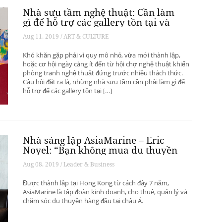
Nhà sưu tầm nghệ thuật: Cần làm
gì để hỗ trợ các gallery tồn tại và
phát triển? – Phần 1
Aug 11, 2019 / ART & CULTURE
Khó khăn gặp phải vì quy mô nhỏ, vừa mới thành lập,
hoặc cơ hội ngày càng ít đến từ hội chợ nghệ thuật khiến
phòng tranh nghệ thuật đứng trước nhiều thách thức.
Câu hỏi đặt ra là, những nhà sưu tầm cần phải làm gì để
hỗ trợ để các gallery tồn tại […]
Nhà sáng lập AsiaMarine – Eric
Noyel: “Bạn không mua du thuyền
để đầu tư sinh lời”
Aug 08, 2019 / Leader & Business
Được thành lập tại Hong Kong từ cách đây 7 năm,
AsiaMarine là tập đoàn kinh doanh, cho thuê, quản lý và
chăm sóc du thuyền hàng đầu tại châu Á.