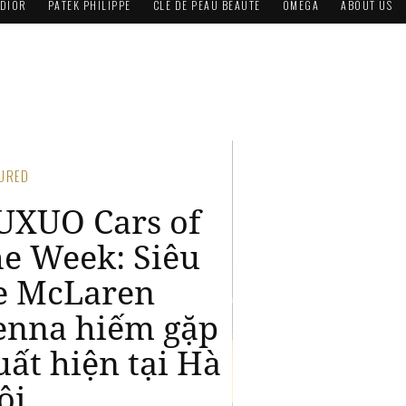
DIOR
PATEK PHILIPPE
CLÉ DE PEAU BEAUTÉ
OMEGA
ABOUT US
TURED
UXUO Cars of
he Week:
amborghini
ventador
P700-4 zin và
ới nhất Việt