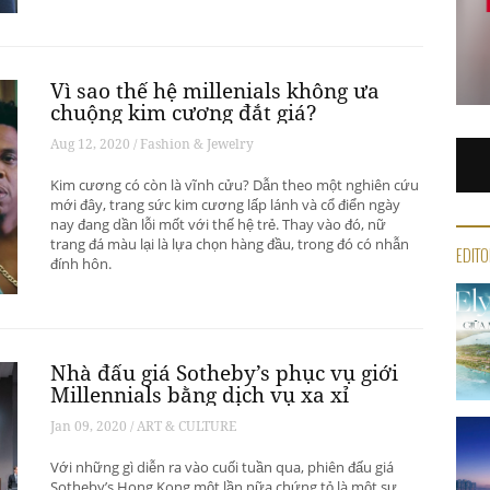
Vì sao thế hệ millenials không ưa
chuộng kim cương đắt giá?
Aug 12, 2020 / Fashion & Jewelry
Kim cương có còn là vĩnh cửu? Dẫn theo một nghiên cứu
mới đây, trang sức kim cương lấp lánh và cổ điển ngày
nay đang dần lỗi mốt với thế hệ trẻ. Thay vào đó, nữ
trang đá màu lại là lựa chọn hàng đầu, trong đó có nhẫn
EDITO
đính hôn.
Nhà đấu giá Sotheby’s phục vụ giới
Millennials bằng dịch vụ xa xỉ
Jan 09, 2020 / ART & CULTURE
Với những gì diễn ra vào cuối tuần qua, phiên đấu giá
Sotheby’s Hong Kong một lần nữa chứng tỏ là một sự