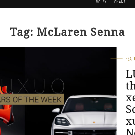
ROLEX
CHANEL
Tag: McLaren Senna
FEA
L
t
L
A
L
m