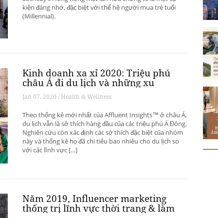
kiện đáng nhớ, đặc biệt với thế hệ người mua trẻ tuổi
(Millennial).
Kinh doanh xa xỉ 2020: Triệu phú
châu Á đi du lịch và những xu
hướng có thể thay đổi ngành du
Jan 07, 2020 / Health & Wellness
lịch thượng lưu
Theo thống kê mới nhất của Affluent Insights™ ở châu Á,
du lịch vẫn là sở thích hàng đầu của các triệu phú Á Đông.
Nghiên cứu còn xác định các sở thích đặc biệt của nhóm
này và thống kê họ đã chi tiêu bao nhiêu cho du lịch so
với các lĩnh vực […]
Năm 2019, Influencer marketing
thống trị lĩnh vực thời trang & làm
đẹp