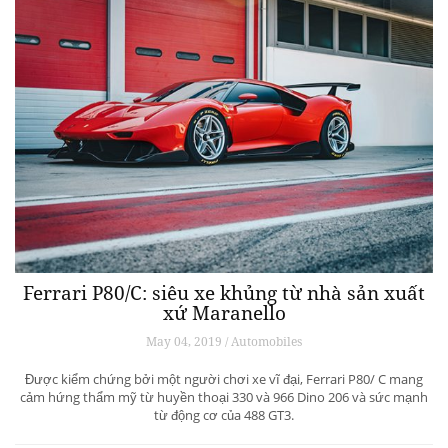
Ferrari P80/C: siêu xe khủng từ ​​nhà sản xuất
xứ Maranello
May 04, 2019 / Automobiles
Được kiểm chứng bởi một người chơi xe vĩ đại, Ferrari P80/ C mang
cảm hứng thẩm mỹ từ huyền thoại 330 và 966 Dino 206 và sức mạnh
từ động cơ của 488 GT3.