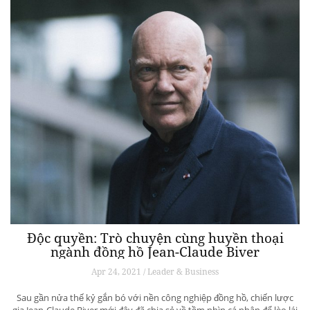
Độc quyền: Trò chuyện cùng huyền thoại
ngành đồng hồ Jean-Claude Biver
Apr 24, 2021 / Leader & Business
Sau gần nửa thế kỷ gắn bó với nền công nghiệp đồng hồ, chiến lược
gia Jean-Claude Biver mới đây đã chia sẻ về tầm nhìn cá nhân để lèo lái