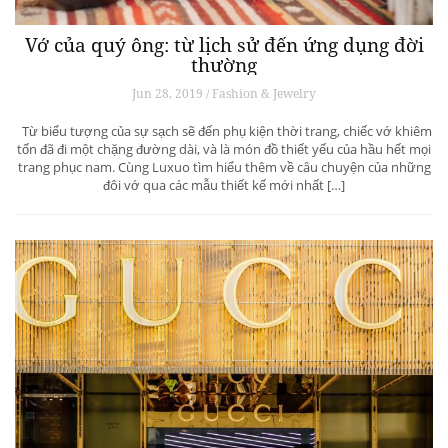
Vớ của quý ông: từ lịch sử đến ứng dụng đời
thường
Jun 28, 2019 / Fashion & Jewelry
Từ biểu tượng của sự sạch sẽ đến phụ kiện thời trang, chiếc vớ khiêm
tốn đã đi một chặng đường dài, và là món đồ thiết yếu của hầu hết mọi
trang phục nam. Cùng Luxuo tìm hiểu thêm về câu chuyện của những
đôi vớ qua các mẫu thiết kế mới nhất […]