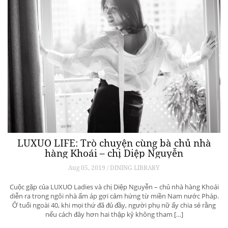
LUXUO LIFE: Trò chuyện cùng bà chủ nhà
hàng Khoái – chị Diệp Nguyễn
Aug 05, 2019 / DINING LIBRARY
Cuộc gặp của LUXUO Ladies và chị Diệp Nguyễn – chủ nhà hàng Khoái
diễn ra trong ngôi nhà ấm áp gợi cảm hứng từ miền Nam nước Pháp.
Ở tuổi ngoài 40, khi mọi thứ đã đủ đầy, người phụ nữ ấy chia sẻ rằng
nếu cách đây hơn hai thập kỷ không tham […]