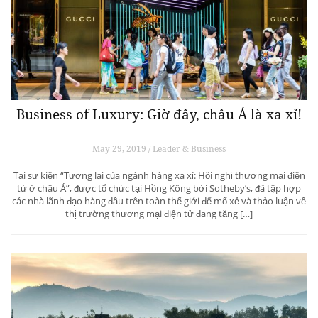
Business of Luxury: Giờ đây, châu Á là xa xỉ!
May 29, 2019 / Leader & Business
Tại sự kiện “Tương lai của ngành hàng xa xỉ: Hội nghị thương mại điện
tử ở châu Á”, được tổ chức tại Hồng Kông bởi Sotheby’s, đã tập hợp
các nhà lãnh đạo hàng đầu trên toàn thế giới để mổ xẻ và thảo luận về
thị trường thương mại điện tử đang tăng […]