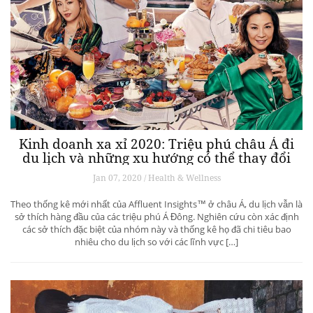
Kinh doanh xa xỉ 2020: Triệu phú châu Á đi
du lịch và những xu hướng có thể thay đổi
ngành du lịch thượng lưu
Jan 07, 2020 / Health & Wellness
Theo thống kê mới nhất của Affluent Insights™ ở châu Á, du lịch vẫn là
sở thích hàng đầu của các triệu phú Á Đông. Nghiên cứu còn xác định
các sở thích đặc biệt của nhóm này và thống kê họ đã chi tiêu bao
nhiêu cho du lịch so với các lĩnh vực […]