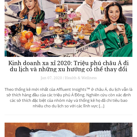
Kinh doanh xa xỉ 2020: Triệu phú châu Á đi
du lịch và những xu hướng có thể thay đổi
ngành du lịch thượng lưu
Jan 07, 2020 / Health & Wellness
Theo thống kê mới nhất của Affluent Insights™ ở châu Á, du lịch vẫn là
sở thích hàng đầu của các triệu phú Á Đông. Nghiên cứu còn xác định
các sở thích đặc biệt của nhóm này và thống kê họ đã chi tiêu bao
nhiêu cho du lịch so với các lĩnh vực […]