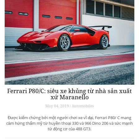
Ferrari P80/C: siêu xe khủng từ ​​nhà sản xuất
xứ Maranello
May 04, 2019 / Automobiles
Được kiểm chứng bởi một người chơi xe vĩ đại, Ferrari P80/ C mang
cảm hứng thẩm mỹ từ huyền thoại 330 và 966 Dino 206 và sức mạnh
từ động cơ của 488 GT3.