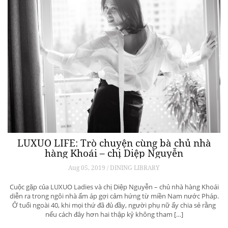
LUXUO LIFE: Trò chuyện cùng bà chủ nhà
hàng Khoái – chị Diệp Nguyễn
Aug 05, 2019 / DINING LIBRARY
Cuộc gặp của LUXUO Ladies và chị Diệp Nguyễn – chủ nhà hàng Khoái
diễn ra trong ngôi nhà ấm áp gợi cảm hứng từ miền Nam nước Pháp.
Ở tuổi ngoài 40, khi mọi thứ đã đủ đầy, người phụ nữ ấy chia sẻ rằng
nếu cách đây hơn hai thập kỷ không tham […]