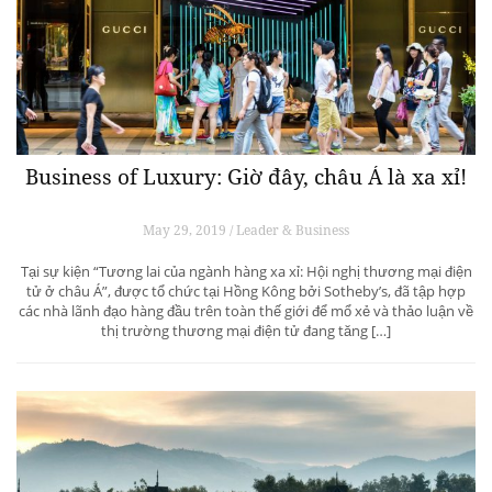
Business of Luxury: Giờ đây, châu Á là xa xỉ!
May 29, 2019 / Leader & Business
Tại sự kiện “Tương lai của ngành hàng xa xỉ: Hội nghị thương mại điện
tử ở châu Á”, được tổ chức tại Hồng Kông bởi Sotheby’s, đã tập hợp
các nhà lãnh đạo hàng đầu trên toàn thế giới để mổ xẻ và thảo luận về
thị trường thương mại điện tử đang tăng […]