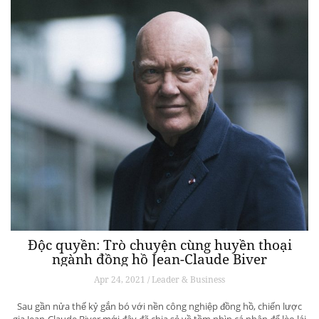
Độc quyền: Trò chuyện cùng huyền thoại
ngành đồng hồ Jean-Claude Biver
Apr 24, 2021 / Leader & Business
Sau gần nửa thế kỷ gắn bó với nền công nghiệp đồng hồ, chiến lược
gia Jean-Claude Biver mới đây đã chia sẻ về tầm nhìn cá nhân để lèo lái