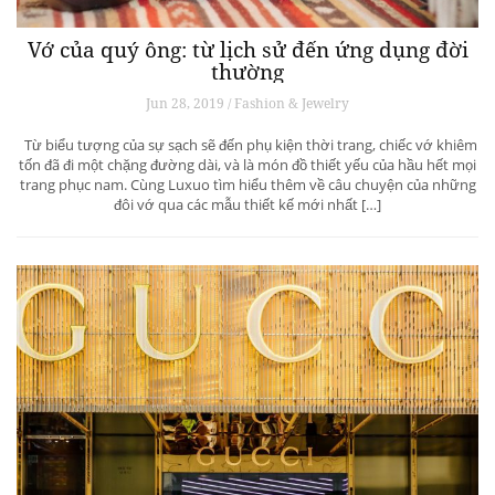
Vớ của quý ông: từ lịch sử đến ứng dụng đời
thường
Jun 28, 2019 / Fashion & Jewelry
Từ biểu tượng của sự sạch sẽ đến phụ kiện thời trang, chiếc vớ khiêm
tốn đã đi một chặng đường dài, và là món đồ thiết yếu của hầu hết mọi
trang phục nam. Cùng Luxuo tìm hiểu thêm về câu chuyện của những
đôi vớ qua các mẫu thiết kế mới nhất […]