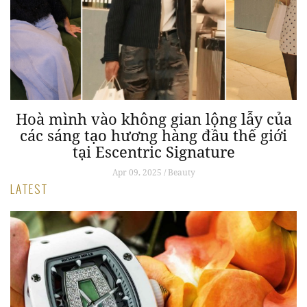
ạm
Hoà mình vào không gian lộng lẫy của
N
các sáng tạo hương hàng đầu thế giới
tại Escentric Signature
Apr 09, 2025 / Beauty
LATEST