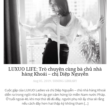
LUXUO LIFE: Trò chuyện cùng bà chủ nhà
hàng Khoái – chị Diệp Nguyễn
Aug 05, 2019 / DINING LIBRARY
Cuộc gặp của LUXUO Ladies và chị Diệp Nguyễn – chủ nhà hàng Khoái
diễn ra trong ngôi nhà ấm áp gợi cảm hứng từ miền Nam nước Pháp.
Ở tuổi ngoài 40, khi mọi thứ đã đủ đầy, người phụ nữ ấy chia sẻ rằng
nếu cách đây hơn hai thập kỷ không tham […]