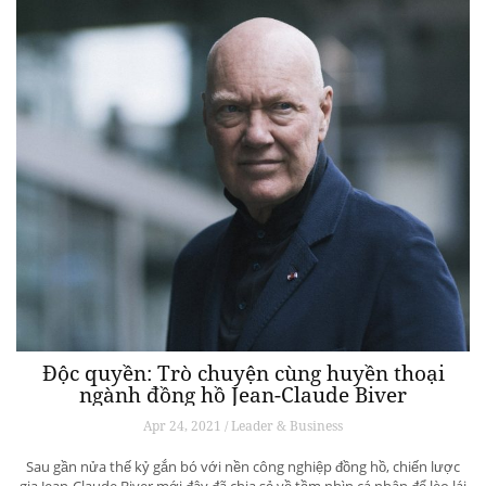
Độc quyền: Trò chuyện cùng huyền thoại
ngành đồng hồ Jean-Claude Biver
Apr 24, 2021 / Leader & Business
Sau gần nửa thế kỷ gắn bó với nền công nghiệp đồng hồ, chiến lược
gia Jean-Claude Biver mới đây đã chia sẻ về tầm nhìn cá nhân để lèo lái