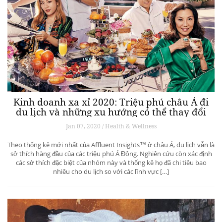
Kinh doanh xa xỉ 2020: Triệu phú châu Á đi
du lịch và những xu hướng có thể thay đổi
ngành du lịch thượng lưu
Jan 07, 2020 / Health & Wellness
Theo thống kê mới nhất của Affluent Insights™ ở châu Á, du lịch vẫn là
sở thích hàng đầu của các triệu phú Á Đông. Nghiên cứu còn xác định
các sở thích đặc biệt của nhóm này và thống kê họ đã chi tiêu bao
nhiêu cho du lịch so với các lĩnh vực […]