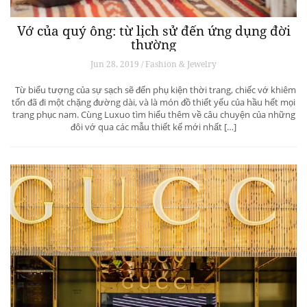
Vớ của quý ông: từ lịch sử đến ứng dụng đời
thường
Jun 28, 2019 / Fashion & Jewelry
Từ biểu tượng của sự sạch sẽ đến phụ kiện thời trang, chiếc vớ khiêm
tốn đã đi một chặng đường dài, và là món đồ thiết yếu của hầu hết mọi
trang phục nam. Cùng Luxuo tìm hiểu thêm về câu chuyện của những
đôi vớ qua các mẫu thiết kế mới nhất […]