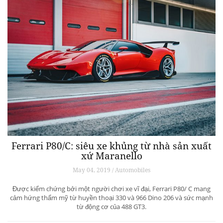
Ferrari P80/C: siêu xe khủng từ ​​nhà sản xuất
xứ Maranello
May 04, 2019 / Automobiles
Được kiểm chứng bởi một người chơi xe vĩ đại, Ferrari P80/ C mang
cảm hứng thẩm mỹ từ huyền thoại 330 và 966 Dino 206 và sức mạnh
từ động cơ của 488 GT3.