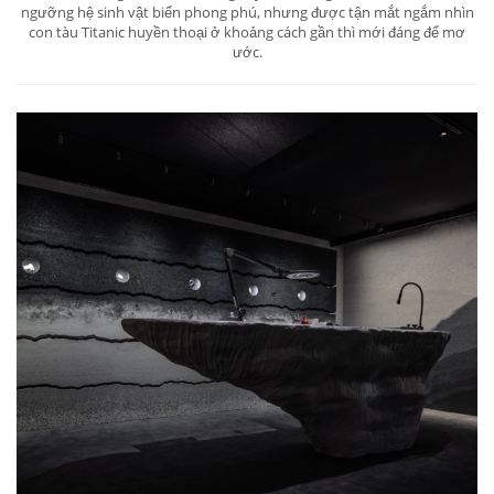
ngưỡng hệ sinh vật biển phong phú, nhưng được tận mắt ngắm nhìn
con tàu Titanic huyền thoại ở khoảng cách gần thì mới đáng để mơ
ước.