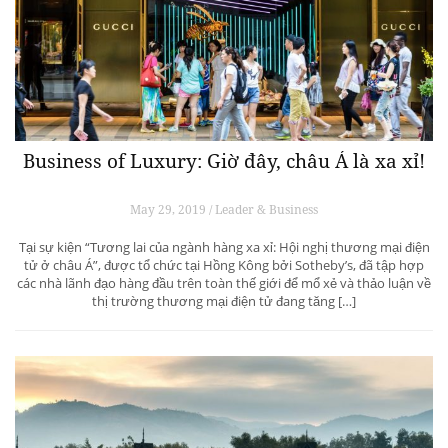
Business of Luxury: Giờ đây, châu Á là xa xỉ!
May 29, 2019 / Leader & Business
Tại sự kiện “Tương lai của ngành hàng xa xỉ: Hội nghị thương mại điện
tử ở châu Á”, được tổ chức tại Hồng Kông bởi Sotheby’s, đã tập hợp
các nhà lãnh đạo hàng đầu trên toàn thế giới để mổ xẻ và thảo luận về
thị trường thương mại điện tử đang tăng […]