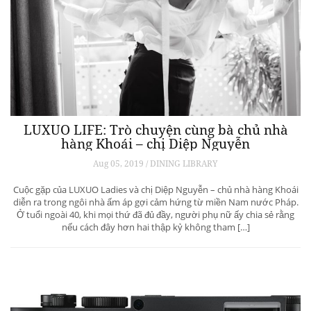
LUXUO LIFE: Trò chuyện cùng bà chủ nhà
hàng Khoái – chị Diệp Nguyễn
Aug 05, 2019 / DINING LIBRARY
Cuộc gặp của LUXUO Ladies và chị Diệp Nguyễn – chủ nhà hàng Khoái
diễn ra trong ngôi nhà ấm áp gợi cảm hứng từ miền Nam nước Pháp.
Ở tuổi ngoài 40, khi mọi thứ đã đủ đầy, người phụ nữ ấy chia sẻ rằng
nếu cách đây hơn hai thập kỷ không tham […]