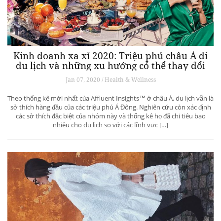
Kinh doanh xa xỉ 2020: Triệu phú châu Á đi
du lịch và những xu hướng có thể thay đổi
ngành du lịch thượng lưu
Jan 07, 2020 / Health & Wellness
Theo thống kê mới nhất của Affluent Insights™ ở châu Á, du lịch vẫn là
sở thích hàng đầu của các triệu phú Á Đông. Nghiên cứu còn xác định
các sở thích đặc biệt của nhóm này và thống kê họ đã chi tiêu bao
nhiêu cho du lịch so với các lĩnh vực […]