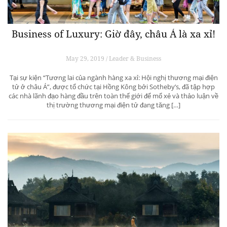
Business of Luxury: Giờ đây, châu Á là xa xỉ!
May 29, 2019 / Leader & Business
Tại sự kiện “Tương lai của ngành hàng xa xỉ: Hội nghị thương mại điện
tử ở châu Á”, được tổ chức tại Hồng Kông bởi Sotheby’s, đã tập hợp
các nhà lãnh đạo hàng đầu trên toàn thế giới để mổ xẻ và thảo luận về
thị trường thương mại điện tử đang tăng […]