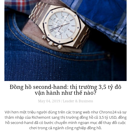
Đồng hồ second-hand: thị trường 3,5 tỷ đô
vận hành như thế nào?
May 04, 2019 / Leader & Business
Với hơn một triệu người dùng trên các trang web như Chrono24 và sự
thâm nhập của Richemont sang thị trường đồng hồ cũ 3,5 tỷ USD, đồng
hồ second-hand đã có bước chuyển mình ngoạn mục để thay đổi cuộc
chơi trong cả ngành công nghiệp đồng hồ.