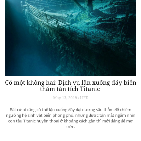
Có một không hai: Dịch vụ lặn xuống đáy biển
thăm tàn tích Titanic
May 13, 2019 / LIFE
Bất cứ ai cũng có thể lặn xuống đáy đại dương sâu thẳm để chiêm
ngưỡng hệ sinh vật biển phong phú, nhưng được tận mắt ngắm nhìn
con tàu Titanic huyền thoại ở khoảng cách gần thì mới đáng để mơ
ước.