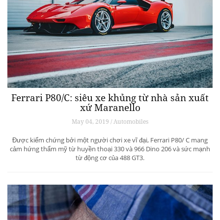
Ferrari P80/C: siêu xe khủng từ ​​nhà sản xuất
xứ Maranello
May 04, 2019 / Automobiles
Được kiểm chứng bởi một người chơi xe vĩ đại, Ferrari P80/ C mang
cảm hứng thẩm mỹ từ huyền thoại 330 và 966 Dino 206 và sức mạnh
từ động cơ của 488 GT3.