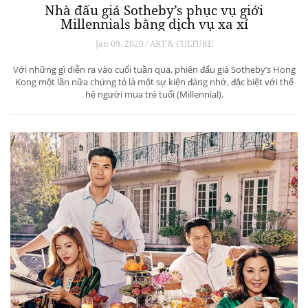
Nhà đấu giá Sotheby’s phục vụ giới
Millennials bằng dịch vụ xa xỉ
Jan 09, 2020 / ART & CULTURE
Với những gì diễn ra vào cuối tuần qua, phiên đấu giá Sotheby’s Hong
Kong một lần nữa chứng tỏ là một sự kiện đáng nhớ, đặc biệt với thế
hệ người mua trẻ tuổi (Millennial).