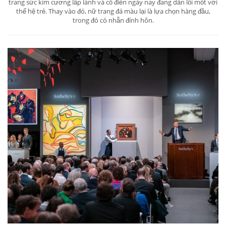
trang sức kim cương lấp lánh và cổ điển ngày nay đang dần lỗi mốt với
thế hệ trẻ. Thay vào đó, nữ trang đá màu lại là lựa chọn hàng đầu,
trong đó có nhẫn đính hôn.