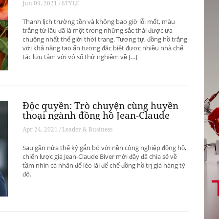
Jun 09, 2021 / STYLE
Thanh lịch trường tồn và không bao giờ lỗi mốt, màu
trắng từ lâu đã là một trong những sắc thái được ưa
chuộng nhất thế giới thời trang. Tương tự, đồng hồ trắng
với khả năng tạo ấn tượng đặc biệt được nhiều nhà chế
tác lưu tâm với vô số thử nghiệm về […]
Độc quyền: Trò chuyện cùng huyền
thoại ngành đồng hồ Jean-Claude
Biver
Apr 24, 2021 / Leader & Business
Sau gần nửa thế kỷ gắn bó với nền công nghiệp đồng hồ,
chiến lược gia Jean-Claude Biver mới đây đã chia sẻ về
tầm nhìn cá nhân để lèo lái đế chế đồng hồ trị giá hàng tỷ
đô.