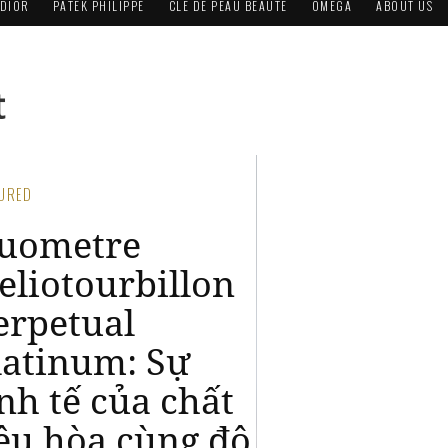
DIOR
PATEK PHILIPPE
CLÉ DE PEAU BEAUTÉ
OMEGA
ABOUT US
t
FEATURED
Reverso Hybris
Artistica Calibre
179 Pegasus:
Chân trời sáng
tạo mới của
Jaeger-LeCoultre