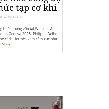
May 26, 2026 / STYLE
Trong buổi phỏng vấn tại Watches &
Wonders Geneva 2025, Philippe Delhotal
chia sẻ cách Hermès xem cảm xúc như
“tính năng phức tạp” quý giá nhất của
Read More
đồng hồ.