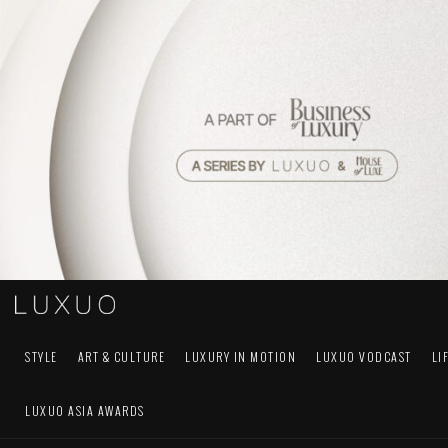
STYLE
ART & CULTURE
LUXURY IN MOTION
LUXUO VODCAST
LI
LUXUO ASIA AWARDS