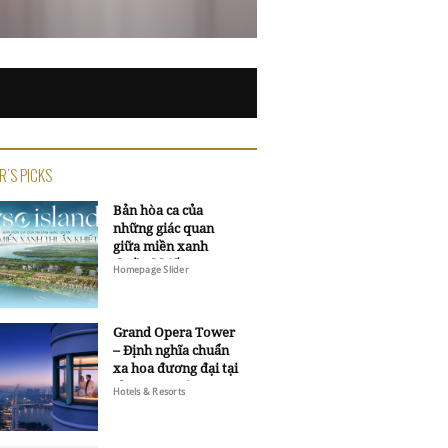
R'S PICKS
Bản hòa ca của
những giác quan
giữa miền xanh
thuần khiết
Homepage Slider
Grand Opera Tower
– Định nghĩa chuẩn
xa hoa đương đại tại
Sheraton Saigon
Hotels & Resorts
Grand Opera Hotel