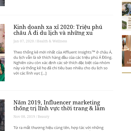
Kinh doanh xa xỉ 2020: Triệu phú
châu Á đi du lịch và những xu
hướng có thể thay đổi ngành du
Jan 07, 2020 / Health & Wellness
lịch thượng lưu
Theo thống kê mới nhất của Affluent Insights™ ở châu Á,
du lịch vẫn là sở thích hàng đầu của các triệu phú Á Đông.
Nghiên cứu còn xác định các sở thích đặc biệt của nhóm
này và thống kê họ đã chi tiêu bao nhiêu cho du lịch so
với các lĩnh vực […]
Năm 2019, Influencer marketing
thống trị lĩnh vực thời trang & làm
đẹp
Nov 08, 2019 / Beauty
Từ ra mắt thương hiệu cùng tên, hợp tác với những