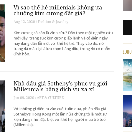
Vì sao thế hệ millenials không ưa
chuộng kim cương đắt giá?
Aug 12, 2020 / Fashion & Jewelry
Kim cương có còn là vĩnh cửu? Dẫn theo một nghiên cứu
mới đây, trang sức kim cương lấp lánh và cổ điển ngày
nay đang dần lỗi mốt với thế hệ trẻ. Thay vào đó, nữ
trang đá màu lại là lựa chọn hàng đầu, trong đó có nhẫn
EDITO
đính hôn.
Nhà đấu giá Sotheby’s phục vụ giới
Millennials bằng dịch vụ xa xỉ
Jan 09, 2020 / ART & CULTURE
Với những gì diễn ra vào cuối tuần qua, phiên đấu giá
Sotheby’s Hong Kong một lần nữa chứng tỏ là một sự
kiện đáng nhớ, đặc biệt với thế hệ người mua trẻ tuổi
(Millennial).