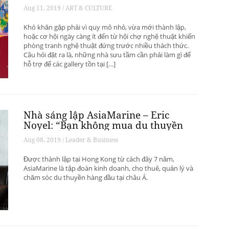
phát triển? – Phần 1
Aug 11, 2019 / ART & CULTURE
Khó khăn gặp phải vì quy mô nhỏ, vừa mới thành lập,
hoặc cơ hội ngày càng ít đến từ hội chợ nghệ thuật khiến
phòng tranh nghệ thuật đứng trước nhiều thách thức.
Câu hỏi đặt ra là, những nhà sưu tầm cần phải làm gì để
hỗ trợ để các gallery tồn tại […]
Nhà sáng lập AsiaMarine – Eric
Noyel: “Bạn không mua du thuyền
để đầu tư sinh lời”
Aug 08, 2019 / Leader & Business
Được thành lập tại Hong Kong từ cách đây 7 năm,
AsiaMarine là tập đoàn kinh doanh, cho thuê, quản lý và
chăm sóc du thuyền hàng đầu tại châu Á.