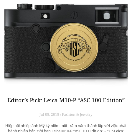
Editor’s Pick: Leica M10-P “ASC 100 Edition”
Jul 09, 2019 / Fashion & Jewelry
Hiệp hội nhiếp ảnh Mỹ kỷ niệm một trăm năm thành lập với việc phát
hành phiên bản giới hạn Leica M10-P “ASC 100 Edition” – “Ur-Leica”