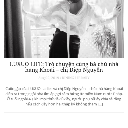
LUXUO LIFE: Trò chuyện cùng bà chủ nhà
hàng Khoái – chị Diệp Nguyễn
Aug 05, 2019 / DINING LIBRARY
Cuộc gặp của LUXUO Ladies và chị Diệp Nguyễn – chủ nhà hàng Khoái
diễn ra trong ngôi nhà ấm áp gợi cảm hứng từ miền Nam nước Pháp.
Ở tuổi ngoài 40, khi mọi thứ đã đủ đầy, người phụ nữ ấy chia sẻ rằng
nếu cách đây hơn hai thập kỷ không tham […]