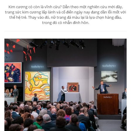
Kim cương có còn là vĩnh cửu? Dẫn theo một nghiên cứu mới đây,
trang sức kim cương lấp lánh và cổ điển ngày nay đang dần lỗi mốt với
thế hệ trẻ. Thay vào đó, nữ trang đá màu lại là lựa chọn hàng đầu,
trong đó có nhẫn đính hôn.