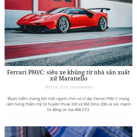
Ferrari P80/C: siêu xe khủng từ ​​nhà sản xuất
xứ Maranello
May 04, 2019 / Automobiles
Được kiểm chứng bởi một người chơi xe vĩ đại, Ferrari P80/ C mang
cảm hứng thẩm mỹ từ huyền thoại 330 và 966 Dino 206 và sức mạnh
từ động cơ của 488 GT3.