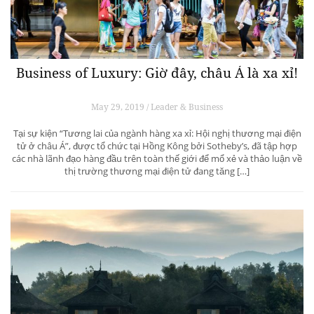
Business of Luxury: Giờ đây, châu Á là xa xỉ!
May 29, 2019 / Leader & Business
Tại sự kiện “Tương lai của ngành hàng xa xỉ: Hội nghị thương mại điện
tử ở châu Á”, được tổ chức tại Hồng Kông bởi Sotheby’s, đã tập hợp
các nhà lãnh đạo hàng đầu trên toàn thế giới để mổ xẻ và thảo luận về
thị trường thương mại điện tử đang tăng […]