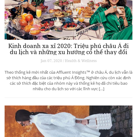
Kinh doanh xa xỉ 2020: Triệu phú châu Á đi
du lịch và những xu hướng có thể thay đổi
ngành du lịch thượng lưu
Jan 07, 2020 / Health & Wellness
Theo thống kê mới nhất của Affluent Insights™ ở châu Á, du lịch vẫn là
sở thích hàng đầu của các triệu phú Á Đông. Nghiên cứu còn xác định
các sở thích đặc biệt của nhóm này và thống kê họ đã chi tiêu bao
nhiêu cho du lịch so với các lĩnh vực […]