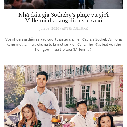
Nhà đấu giá Sotheby’s phục vụ giới
Millennials bằng dịch vụ xa xỉ
Jan 09, 2020 / ART & CULTURE
Với những gì diễn ra vào cuối tuần qua, phiên đấu giá Sotheby’s Hong
Kong một lần nữa chứng tỏ là một sự kiện đáng nhớ, đặc biệt với thế
hệ người mua trẻ tuổi (Millennial).