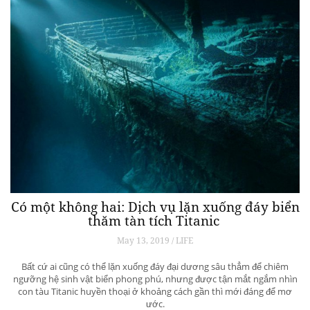
Có một không hai: Dịch vụ lặn xuống đáy biển
thăm tàn tích Titanic
May 13, 2019 / LIFE
Bất cứ ai cũng có thể lặn xuống đáy đại dương sâu thẳm để chiêm
ngưỡng hệ sinh vật biển phong phú, nhưng được tận mắt ngắm nhìn
con tàu Titanic huyền thoại ở khoảng cách gần thì mới đáng để mơ
ước.