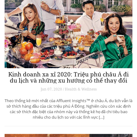
Kinh doanh xa xỉ 2020: Triệu phú châu Á đi
du lịch và những xu hướng có thể thay đổi
ngành du lịch thượng lưu
Jan 07, 2020 / Health & Wellness
Theo thống kê mới nhất của Affluent Insights™ ở châu Á, du lịch vẫn là
sở thích hàng đầu của các triệu phú Á Đông. Nghiên cứu còn xác định
các sở thích đặc biệt của nhóm này và thống kê họ đã chi tiêu bao
nhiêu cho du lịch so với các lĩnh vực […]