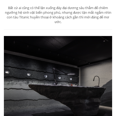
Bất cứ ai cũng có thể lặn xuống đáy đại dương sâu thẳm để chiêm
ngưỡng hệ sinh vật biển phong phú, nhưng được tận mắt ngắm nhìn
con tàu Titanic huyền thoại ở khoảng cách gần thì mới đáng để mơ
ước.