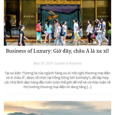
Business of Luxury: Giờ đây, châu Á là xa xỉ!
May 29, 2019 / Leader & Business
Tại sự kiện “Tương lai của ngành hàng xa xỉ: Hội nghị thương mại điện
tử ở châu Á”, được tổ chức tại Hồng Kông bởi Sotheby’s, đã tập hợp
các nhà lãnh đạo hàng đầu trên toàn thế giới để mổ xẻ và thảo luận về
thị trường thương mại điện tử đang tăng […]