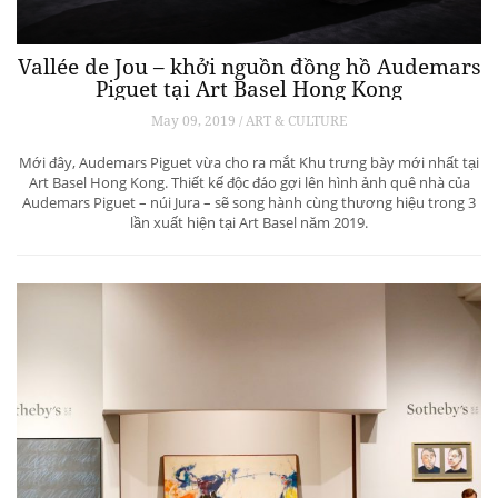
Vallée de Jou – khởi nguồn đồng hồ Audemars
Piguet tại Art Basel Hong Kong
May 09, 2019 / ART & CULTURE
Mới đây, Audemars Piguet vừa cho ra mắt Khu trưng bày mới nhất tại
Art Basel Hong Kong. Thiết kế độc đáo gợi lên hình ảnh quê nhà của
Audemars Piguet – núi Jura – sẽ song hành cùng thương hiệu trong 3
lần xuất hiện tại Art Basel năm 2019.