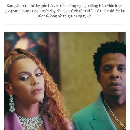
Sau gần nửa thế kỷ gắn bó với nền công nghiệp đồng hồ, chiến lược
gia Jean-Claude Biver mới đây đã chia sẻ về tầm nhìn cá nhân để lèo lái
đế chế đồng hồ trị giá hàng tỷ đô.