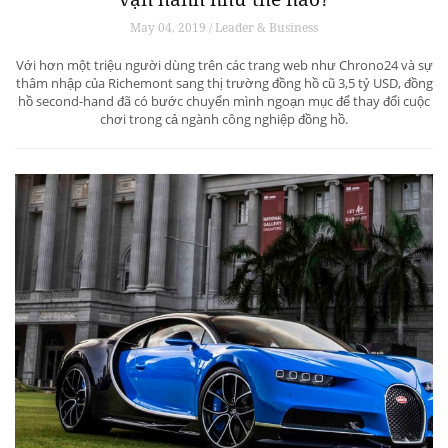
May 04, 2019 / Leader & Business
Với hơn một triệu người dùng trên các trang web như Chrono24 và sự
thâm nhập của Richemont sang thị trường đồng hồ cũ 3,5 tỷ USD, đồng
hồ second-hand đã có bước chuyển mình ngoạn mục để thay đổi cuộc
chơi trong cả ngành công nghiệp đồng hồ.