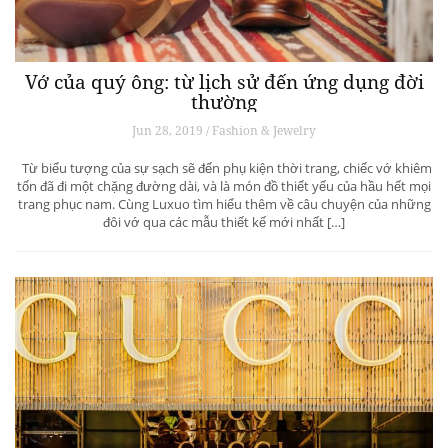
Vớ của quý ông: từ lịch sử đến ứng dụng đời
thường
Jun 28, 2019 / Fashion & Jewelry
Từ biểu tượng của sự sạch sẽ đến phụ kiện thời trang, chiếc vớ khiêm
tốn đã đi một chặng đường dài, và là món đồ thiết yếu của hầu hết mọi
trang phục nam. Cùng Luxuo tìm hiểu thêm về câu chuyện của những
đôi vớ qua các mẫu thiết kế mới nhất […]