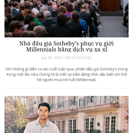
Nhà đấu giá Sotheby’s phục vụ giới
Millennials bằng dịch vụ xa xỉ
Jan 09, 2020 / ART & CULTURE
Với những gì diễn ra vào cuối tuần qua, phiên đấu giá Sotheby’s Hong
Kong một lần nữa chứng tỏ là một sự kiện đáng nhớ, đặc biệt với thế
hệ người mua trẻ tuổi (Millennial).