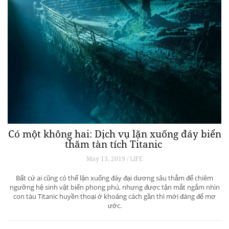
Có một không hai: Dịch vụ lặn xuống đáy biển
thăm tàn tích Titanic
May 13, 2019 / LIFE
Bất cứ ai cũng có thể lặn xuống đáy đại dương sâu thẳm để chiêm
ngưỡng hệ sinh vật biển phong phú, nhưng được tận mắt ngắm nhìn
con tàu Titanic huyền thoại ở khoảng cách gần thì mới đáng để mơ
ước.