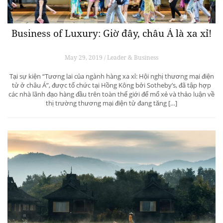
Business of Luxury: Giờ đây, châu Á là xa xỉ!
May 29, 2019 / Leader & Business
Tại sự kiện “Tương lai của ngành hàng xa xỉ: Hội nghị thương mại điện
tử ở châu Á”, được tổ chức tại Hồng Kông bởi Sotheby’s, đã tập hợp
các nhà lãnh đạo hàng đầu trên toàn thế giới để mổ xẻ và thảo luận về
thị trường thương mại điện tử đang tăng […]