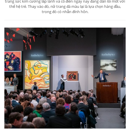
trang sức kim cương lấp lánh và cổ điển ngày nay đang dần lỗi mốt với
thế hệ trẻ. Thay vào đó, nữ trang đá màu lại là lựa chọn hàng đầu,
trong đó có nhẫn đính hôn.