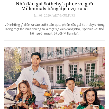
Nhà đấu giá Sotheby’s phục vụ giới
Millennials bằng dịch vụ xa xỉ
Jan 09, 2020 / ART & CULTURE
Với những gì diễn ra vào cuối tuần qua, phiên đấu giá Sotheby’s Hong
Kong một lần nữa chứng tỏ là một sự kiện đáng nhớ, đặc biệt với thế
hệ người mua trẻ tuổi (Millennial).