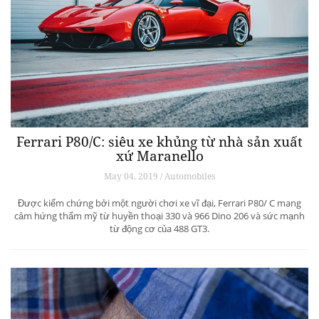
Ferrari P80/C: siêu xe khủng từ ​​nhà sản xuất
xứ Maranello
May 04, 2019 / Automobiles
Được kiểm chứng bởi một người chơi xe vĩ đại, Ferrari P80/ C mang
cảm hứng thẩm mỹ từ huyền thoại 330 và 966 Dino 206 và sức mạnh
từ động cơ của 488 GT3.