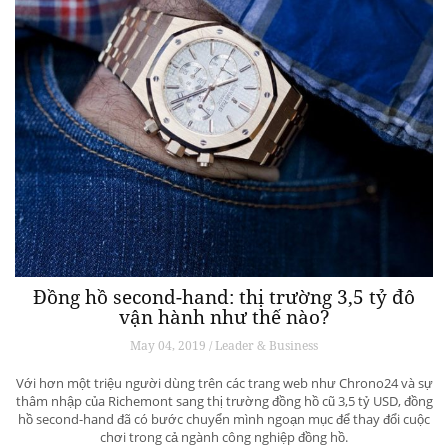
Đồng hồ second-hand: thị trường 3,5 tỷ đô
vận hành như thế nào?
May 04, 2019 / Leader & Business
Với hơn một triệu người dùng trên các trang web như Chrono24 và sự
thâm nhập của Richemont sang thị trường đồng hồ cũ 3,5 tỷ USD, đồng
hồ second-hand đã có bước chuyển mình ngoạn mục để thay đổi cuộc
chơi trong cả ngành công nghiệp đồng hồ.