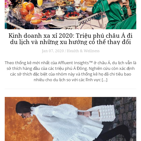
Kinh doanh xa xỉ 2020: Triệu phú châu Á đi
du lịch và những xu hướng có thể thay đổi
ngành du lịch thượng lưu
Jan 07, 2020 / Health & Wellness
Theo thống kê mới nhất của Affluent Insights™ ở châu Á, du lịch vẫn là
sở thích hàng đầu của các triệu phú Á Đông. Nghiên cứu còn xác định
các sở thích đặc biệt của nhóm này và thống kê họ đã chi tiêu bao
nhiêu cho du lịch so với các lĩnh vực […]