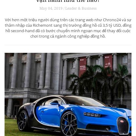
May 04, 2019 / Leader & Business
Với hơn một triệu người dùng trên các trang web như Chrono24 và sự
thâm nhập của Richemont sang thị trường đồng hồ cũ 3,5 tỷ USD, đồng
hồ second-hand đã có bước chuyển mình ngoạn mục để thay đổi cuộc
chơi trong cả ngành công nghiệp đồng hồ.