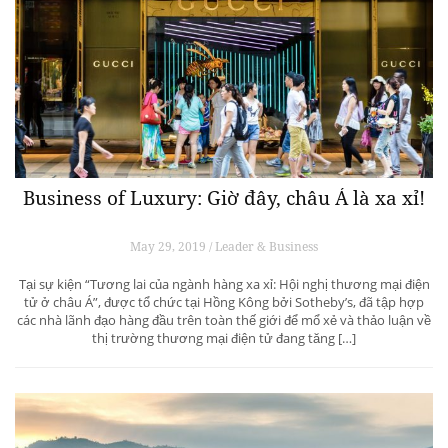
Business of Luxury: Giờ đây, châu Á là xa xỉ!
May 29, 2019 / Leader & Business
Tại sự kiện “Tương lai của ngành hàng xa xỉ: Hội nghị thương mại điện
tử ở châu Á”, được tổ chức tại Hồng Kông bởi Sotheby’s, đã tập hợp
các nhà lãnh đạo hàng đầu trên toàn thế giới để mổ xẻ và thảo luận về
thị trường thương mại điện tử đang tăng […]