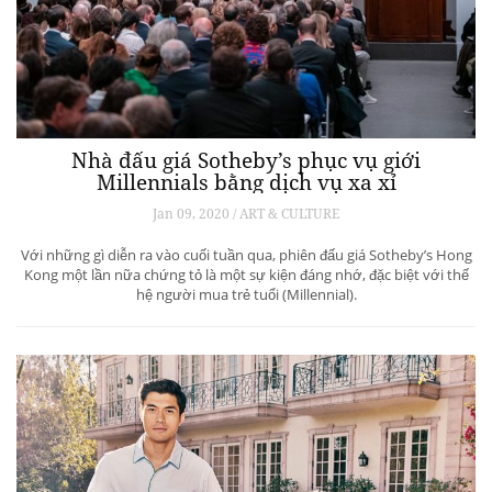
Nhà đấu giá Sotheby’s phục vụ giới
Millennials bằng dịch vụ xa xỉ
Jan 09, 2020 / ART & CULTURE
Với những gì diễn ra vào cuối tuần qua, phiên đấu giá Sotheby’s Hong
Kong một lần nữa chứng tỏ là một sự kiện đáng nhớ, đặc biệt với thế
hệ người mua trẻ tuổi (Millennial).