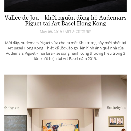
Vallée de Jou – khởi nguồn đồng hồ Audemars
Piguet tại Art Basel Hong Kong
May 09, 2019 / ART & CULTURE
Mới đây, Audemars Piguet vừa cho ra mắt Khu trưng bày mới nhất tại
Art Basel Hong Kong. Thiết kế độc đáo gợi lên hình ảnh quê nhà của
Audemars Piguet – núi Jura – sẽ song hành cùng thương hiệu trong 3
lần xuất hiện tại Art Basel năm 2019.