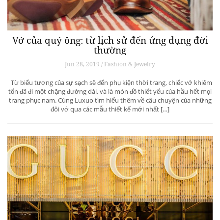
Vớ của quý ông: từ lịch sử đến ứng dụng đời
thường
Jun 28, 2019 / Fashion & Jewelry
Từ biểu tượng của sự sạch sẽ đến phụ kiện thời trang, chiếc vớ khiêm
tốn đã đi một chặng đường dài, và là món đồ thiết yếu của hầu hết mọi
trang phục nam. Cùng Luxuo tìm hiểu thêm về câu chuyện của những
đôi vớ qua các mẫu thiết kế mới nhất […]