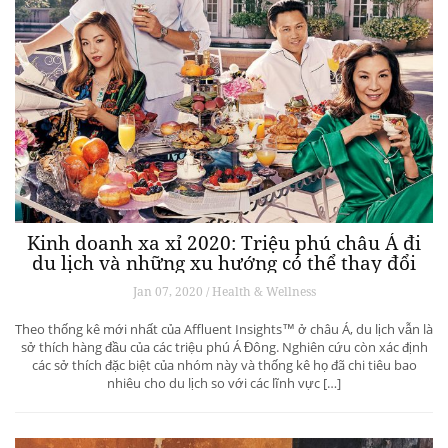
Kinh doanh xa xỉ 2020: Triệu phú châu Á đi
du lịch và những xu hướng có thể thay đổi
ngành du lịch thượng lưu
Jan 07, 2020 / Health & Wellness
Theo thống kê mới nhất của Affluent Insights™ ở châu Á, du lịch vẫn là
sở thích hàng đầu của các triệu phú Á Đông. Nghiên cứu còn xác định
các sở thích đặc biệt của nhóm này và thống kê họ đã chi tiêu bao
nhiêu cho du lịch so với các lĩnh vực […]