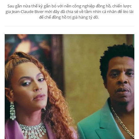
Sau gần nửa thế kỷ gắn bó với nền công nghiệp đồng hồ, chiến lược
gia Jean-Claude Biver mới đây đã chia sẻ về tầm nhìn cá nhân để lèo lái
đế chế đồng hồ trị giá hàng tỷ đô.