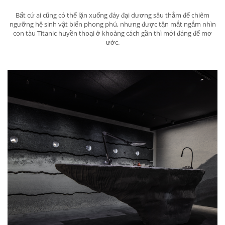
Bất cứ ai cũng có thể lặn xuống đáy đại dương sâu thẳm để chiêm
ngưỡng hệ sinh vật biển phong phú, nhưng được tận mắt ngắm nhìn
con tàu Titanic huyền thoại ở khoảng cách gần thì mới đáng để mơ
ước.