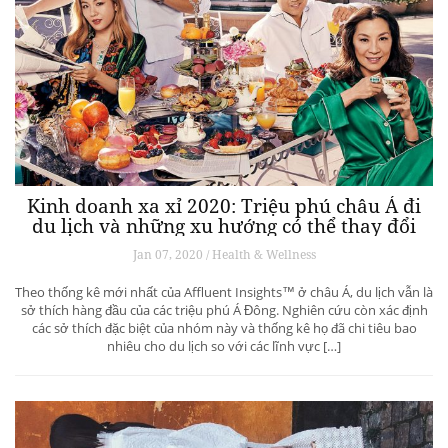
Kinh doanh xa xỉ 2020: Triệu phú châu Á đi
du lịch và những xu hướng có thể thay đổi
ngành du lịch thượng lưu
Jan 07, 2020 / Health & Wellness
Theo thống kê mới nhất của Affluent Insights™ ở châu Á, du lịch vẫn là
sở thích hàng đầu của các triệu phú Á Đông. Nghiên cứu còn xác định
các sở thích đặc biệt của nhóm này và thống kê họ đã chi tiêu bao
nhiêu cho du lịch so với các lĩnh vực […]