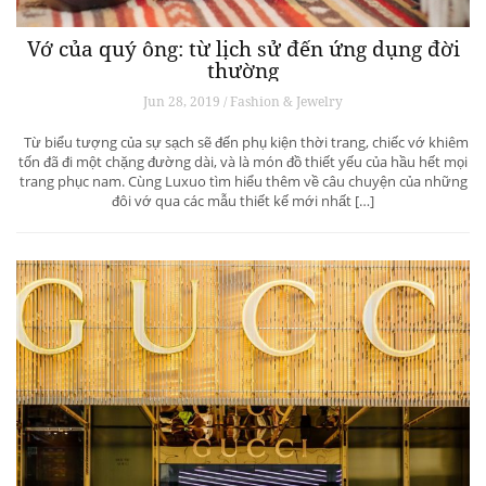
Vớ của quý ông: từ lịch sử đến ứng dụng đời
thường
Jun 28, 2019 / Fashion & Jewelry
Từ biểu tượng của sự sạch sẽ đến phụ kiện thời trang, chiếc vớ khiêm
tốn đã đi một chặng đường dài, và là món đồ thiết yếu của hầu hết mọi
trang phục nam. Cùng Luxuo tìm hiểu thêm về câu chuyện của những
đôi vớ qua các mẫu thiết kế mới nhất […]