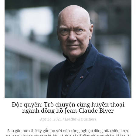
Độc quyền: Trò chuyện cùng huyền thoại
ngành đồng hồ Jean-Claude Biver
Apr 24, 2021 / Leader & Business
Sau gần nửa thế kỷ gắn bó với nền công nghiệp đồng hồ, chiến lược
gia Jean-Claude Biver mới đây đã chia sẻ về tầm nhìn cá nhân để lèo lái