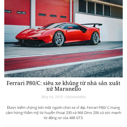
Ferrari P80/C: siêu xe khủng từ ​​nhà sản xuất
xứ Maranello
May 04, 2019 / Automobiles
Được kiểm chứng bởi một người chơi xe vĩ đại, Ferrari P80/ C mang
cảm hứng thẩm mỹ từ huyền thoại 330 và 966 Dino 206 và sức mạnh
từ động cơ của 488 GT3.