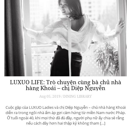
LUXUO LIFE: Trò chuyện cùng bà chủ nhà
hàng Khoái – chị Diệp Nguyễn
Aug 05, 2019 / DINING LIBRARY
Cuộc gặp của LUXUO Ladies và chị Diệp Nguyễn – chủ nhà hàng Khoái
diễn ra trong ngôi nhà ấm áp gợi cảm hứng từ miền Nam nước Pháp.
Ở tuổi ngoài 40, khi mọi thứ đã đủ đầy, người phụ nữ ấy chia sẻ rằng
nếu cách đây hơn hai thập kỷ không tham […]