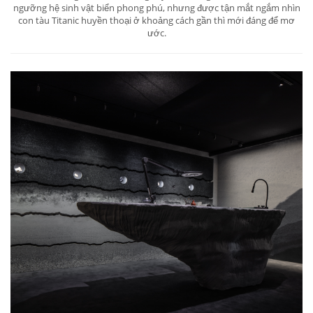
ngưỡng hệ sinh vật biển phong phú, nhưng được tận mắt ngắm nhìn
con tàu Titanic huyền thoại ở khoảng cách gần thì mới đáng để mơ
ước.