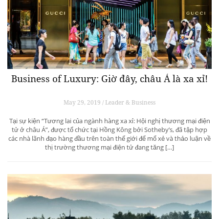
Business of Luxury: Giờ đây, châu Á là xa xỉ!
May 29, 2019 / Leader & Business
Tại sự kiện “Tương lai của ngành hàng xa xỉ: Hội nghị thương mại điện
tử ở châu Á”, được tổ chức tại Hồng Kông bởi Sotheby’s, đã tập hợp
các nhà lãnh đạo hàng đầu trên toàn thế giới để mổ xẻ và thảo luận về
thị trường thương mại điện tử đang tăng […]