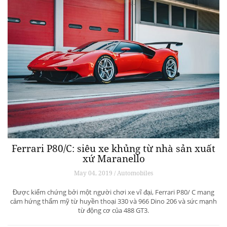
Ferrari P80/C: siêu xe khủng từ ​​nhà sản xuất
xứ Maranello
May 04, 2019 / Automobiles
Được kiểm chứng bởi một người chơi xe vĩ đại, Ferrari P80/ C mang
cảm hứng thẩm mỹ từ huyền thoại 330 và 966 Dino 206 và sức mạnh
từ động cơ của 488 GT3.