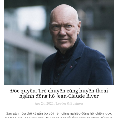
Độc quyền: Trò chuyện cùng huyền thoại
ngành đồng hồ Jean-Claude Biver
Apr 24, 2021 / Leader & Business
Sau gần nửa thế kỷ gắn bó với nền công nghiệp đồng hồ, chiến lược
gia Jean-Claude Biver mới đây đã chia sẻ về tầm nhìn cá nhân để lèo lái