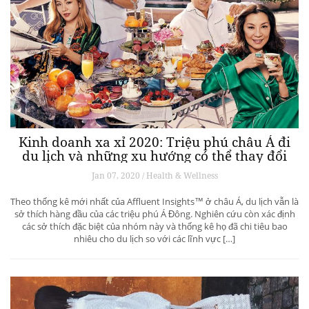
Kinh doanh xa xỉ 2020: Triệu phú châu Á đi
du lịch và những xu hướng có thể thay đổi
ngành du lịch thượng lưu
Jan 07, 2020 / Health & Wellness
Theo thống kê mới nhất của Affluent Insights™ ở châu Á, du lịch vẫn là
sở thích hàng đầu của các triệu phú Á Đông. Nghiên cứu còn xác định
các sở thích đặc biệt của nhóm này và thống kê họ đã chi tiêu bao
nhiêu cho du lịch so với các lĩnh vực […]