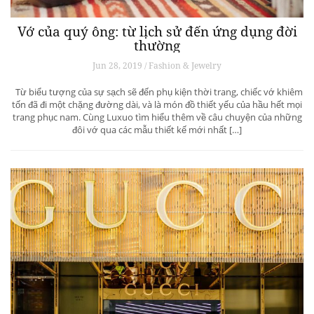
Vớ của quý ông: từ lịch sử đến ứng dụng đời
thường
Jun 28, 2019 / Fashion & Jewelry
Từ biểu tượng của sự sạch sẽ đến phụ kiện thời trang, chiếc vớ khiêm
tốn đã đi một chặng đường dài, và là món đồ thiết yếu của hầu hết mọi
trang phục nam. Cùng Luxuo tìm hiểu thêm về câu chuyện của những
đôi vớ qua các mẫu thiết kế mới nhất […]