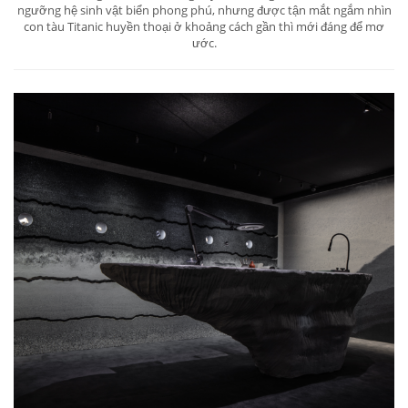
ngưỡng hệ sinh vật biển phong phú, nhưng được tận mắt ngắm nhìn
con tàu Titanic huyền thoại ở khoảng cách gần thì mới đáng để mơ
ước.