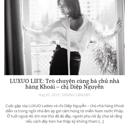
LUXUO LIFE: Trò chuyện cùng bà chủ nhà
hàng Khoái – chị Diệp Nguyễn
Aug 05, 2019 / DINING LIBRARY
Cuộc gặp của LUXUO Ladies và chị Diệp Nguyễn – chủ nhà hàng Khoái
diễn ra trong ngôi nhà ấm áp gợi cảm hứng từ miền Nam nước Pháp.
Ở tuổi ngoài 40, khi mọi thứ đã đủ đầy, người phụ nữ ấy chia sẻ rằng
nếu cách đây hơn hai thập kỷ không tham […]