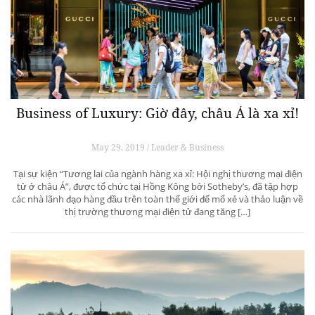
Business of Luxury: Giờ đây, châu Á là xa xỉ!
May 29, 2019 / Leader & Business
Tại sự kiện “Tương lai của ngành hàng xa xỉ: Hội nghị thương mại điện
tử ở châu Á”, được tổ chức tại Hồng Kông bởi Sotheby’s, đã tập hợp
các nhà lãnh đạo hàng đầu trên toàn thế giới để mổ xẻ và thảo luận về
thị trường thương mại điện tử đang tăng […]