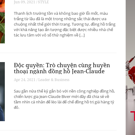
Jun 09, 2021 / STYLE
Thanh lịch trường tồn và không bao giờ lỗi mốt, màu
trắng từ lâu đã là một trong những sắc thái được ưa
chuộng nhất thế giới thời trang. Tương tự, đồng hồ trắng
với khả năng tạo ấn tượng đặc biệt được nhiều nhà chế
tác lưu tâm với vô số thử nghiệm về […]
Độc quyền: Trò chuyện cùng huyền
thoại ngành đồng hồ Jean-Claude
Biver
Apr 24, 2021 / Leader & Business
Sau gần nửa thế kỷ gắn bó với nền công nghiệp đồng hồ,
chiến lược gia Jean-Claude Biver mới đây đã chia sẻ về
tầm nhìn cá nhân để lèo lái đế chế đồng hồ trị giá hàng tỷ
đô.