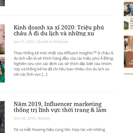
Kinh doanh xa xỉ 2020: Triệu phú
châu Á đi du lịch và những xu
hướng có thể thay đổi ngành du
Jan 07, 2020 / Health & Wellness
lịch thượng lưu
Theo thống kê mới nhất của Affluent Insights™ ở châu Á,
du lịch vẫn là sở thích hàng đầu của các triệu phú Á Đông.
Nghiên cứu còn xác định các sở thích đặc biệt của nhóm
này và thống kê họ đã chi tiêu bao nhiêu cho du lịch so
với các lĩnh vực […]
Năm 2019, Influencer marketing
thống trị lĩnh vực thời trang & làm
đẹp
Nov 08, 2019 / Beauty
Từ ra mắt thương hiệu cùng tên, hợp tác với những