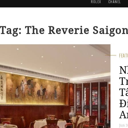
ROLEX
CHANEL
Tag: The Reverie Saigo
FEA
T
S
đ
d
&
đ