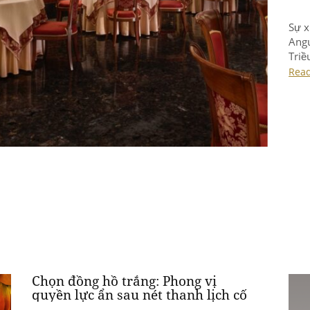
Apr 2
Tọa 
Đồng
tượn
tâm 
Rea
Ngu
sầm 
Chọn đồng hồ trắng: Phong vị
quyền lực ẩn sau nét thanh lịch cố
hữu