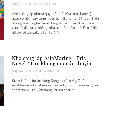
phát triển? – Phần 1
Aug 11, 2019 / ART & CULTURE
Khó khăn gặp phải vì quy mô nhỏ, vừa mới thành lập,
hoặc cơ hội ngày càng ít đến từ hội chợ nghệ thuật khiến
phòng tranh nghệ thuật đứng trước nhiều thách thức.
Câu hỏi đặt ra là, những nhà sưu tầm cần phải làm gì để
hỗ trợ để các gallery tồn tại […]
Nhà sáng lập AsiaMarine – Eric
Noyel: “Bạn không mua du thuyền
để đầu tư sinh lời”
Aug 08, 2019 / Leader & Business
Được thành lập tại Hong Kong từ cách đây 7 năm,
AsiaMarine là tập đoàn kinh doanh, cho thuê, quản lý và
chăm sóc du thuyền hàng đầu tại châu Á.