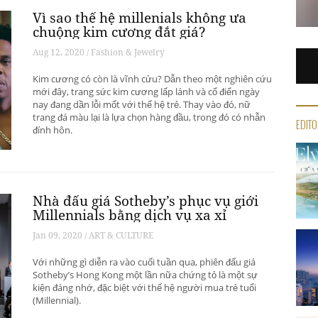
Vì sao thế hệ millenials không ưa
chuộng kim cương đắt giá?
Aug 12, 2020 / Fashion & Jewelry
Kim cương có còn là vĩnh cửu? Dẫn theo một nghiên cứu
mới đây, trang sức kim cương lấp lánh và cổ điển ngày
nay đang dần lỗi mốt với thế hệ trẻ. Thay vào đó, nữ
trang đá màu lại là lựa chọn hàng đầu, trong đó có nhẫn
EDITO
đính hôn.
Nhà đấu giá Sotheby’s phục vụ giới
Millennials bằng dịch vụ xa xỉ
Jan 09, 2020 / ART & CULTURE
Với những gì diễn ra vào cuối tuần qua, phiên đấu giá
Sotheby’s Hong Kong một lần nữa chứng tỏ là một sự
kiện đáng nhớ, đặc biệt với thế hệ người mua trẻ tuổi
(Millennial).