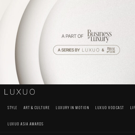
STYLE
ART & CULTURE
LUXURY IN MOTION
LUXUO VODCAST
LI
LUXUO ASIA AWARDS