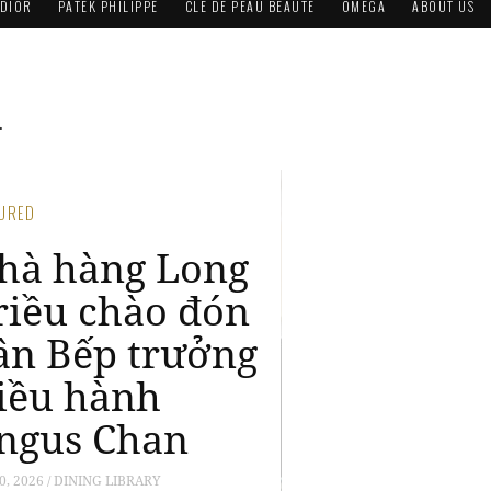
DIOR
PATEK PHILIPPE
CLÉ DE PEAU BEAUTÉ
OMEGA
ABOUT US
n
TURED
he Reverie
aigon mang
ến kỳ nghỉ
ưỡng đẳng cấp
 khám phá vẻ
ẹp Sài Gòn