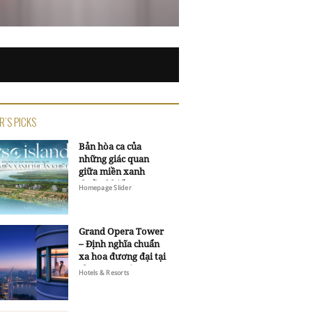
R'S PICKS
Bản hòa ca của
những giác quan
giữa miền xanh
thuần khiết
Homepage Slider
Grand Opera Tower
– Định nghĩa chuẩn
xa hoa đương đại tại
Sheraton Saigon
Hotels & Resorts
Grand Opera Hotel