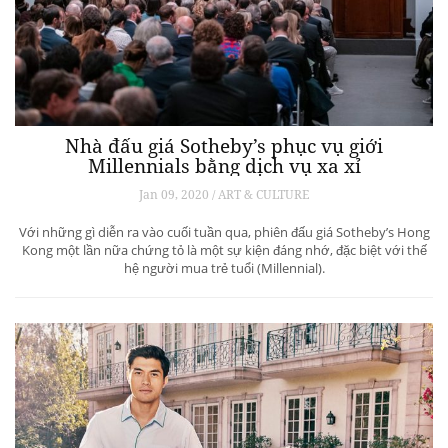
Nhà đấu giá Sotheby’s phục vụ giới
Millennials bằng dịch vụ xa xỉ
Jan 09, 2020 / ART & CULTURE
Với những gì diễn ra vào cuối tuần qua, phiên đấu giá Sotheby’s Hong
Kong một lần nữa chứng tỏ là một sự kiện đáng nhớ, đặc biệt với thế
hệ người mua trẻ tuổi (Millennial).