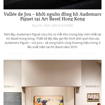
Vallée de Jou – khởi nguồn đồng hồ Audemars
Piguet tại Art Basel Hong Kong
May 09, 2019 / ART & CULTURE
Mới đây, Audemars Piguet vừa cho ra mắt Khu trưng bày mới nhất tại
Art Basel Hong Kong. Thiết kế độc đáo gợi lên hình ảnh quê nhà của
Audemars Piguet – núi Jura – sẽ song hành cùng thương hiệu trong 3
lần xuất hiện tại Art Basel năm 2019.