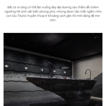
Bất cứ ai cũng có thể lặn xuống đáy đại dương sâu thẳm để chiêm
ngưỡng hệ sinh vật biển phong phú, nhưng được tận mắt ngắm nhìn
con tàu Titanic huyền thoại ở khoảng cách gần thì mới đáng để mơ
ước.