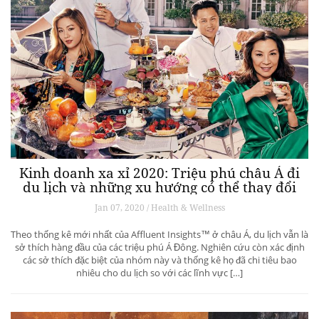
Kinh doanh xa xỉ 2020: Triệu phú châu Á đi
du lịch và những xu hướng có thể thay đổi
ngành du lịch thượng lưu
Jan 07, 2020 / Health & Wellness
Theo thống kê mới nhất của Affluent Insights™ ở châu Á, du lịch vẫn là
sở thích hàng đầu của các triệu phú Á Đông. Nghiên cứu còn xác định
các sở thích đặc biệt của nhóm này và thống kê họ đã chi tiêu bao
nhiêu cho du lịch so với các lĩnh vực […]