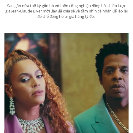
Sau gần nửa thế kỷ gắn bó với nền công nghiệp đồng hồ, chiến lược
gia Jean-Claude Biver mới đây đã chia sẻ về tầm nhìn cá nhân để lèo lái
đế chế đồng hồ trị giá hàng tỷ đô.