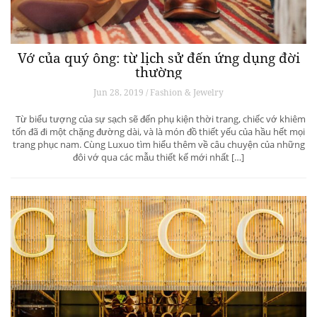
Vớ của quý ông: từ lịch sử đến ứng dụng đời
thường
Jun 28, 2019 / Fashion & Jewelry
Từ biểu tượng của sự sạch sẽ đến phụ kiện thời trang, chiếc vớ khiêm
tốn đã đi một chặng đường dài, và là món đồ thiết yếu của hầu hết mọi
trang phục nam. Cùng Luxuo tìm hiểu thêm về câu chuyện của những
đôi vớ qua các mẫu thiết kế mới nhất […]