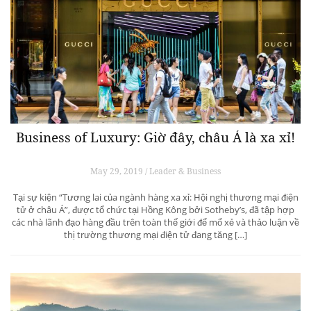
Business of Luxury: Giờ đây, châu Á là xa xỉ!
May 29, 2019 / Leader & Business
Tại sự kiện “Tương lai của ngành hàng xa xỉ: Hội nghị thương mại điện
tử ở châu Á”, được tổ chức tại Hồng Kông bởi Sotheby’s, đã tập hợp
các nhà lãnh đạo hàng đầu trên toàn thế giới để mổ xẻ và thảo luận về
thị trường thương mại điện tử đang tăng […]