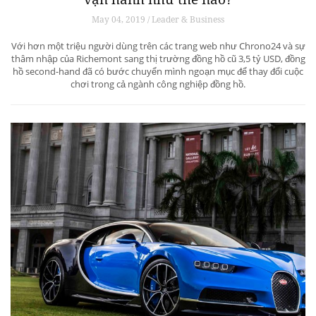
May 04, 2019 / Leader & Business
Với hơn một triệu người dùng trên các trang web như Chrono24 và sự
thâm nhập của Richemont sang thị trường đồng hồ cũ 3,5 tỷ USD, đồng
hồ second-hand đã có bước chuyển mình ngoạn mục để thay đổi cuộc
chơi trong cả ngành công nghiệp đồng hồ.