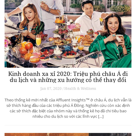
Kinh doanh xa xỉ 2020: Triệu phú châu Á đi
du lịch và những xu hướng có thể thay đổi
ngành du lịch thượng lưu
Jan 07, 2020 / Health & Wellness
Theo thống kê mới nhất của Affluent Insights™ ở châu Á, du lịch vẫn là
sở thích hàng đầu của các triệu phú Á Đông. Nghiên cứu còn xác định
các sở thích đặc biệt của nhóm này và thống kê họ đã chi tiêu bao
nhiêu cho du lịch so với các lĩnh vực […]