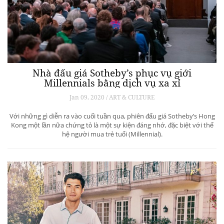
Nhà đấu giá Sotheby’s phục vụ giới
Millennials bằng dịch vụ xa xỉ
Jan 09, 2020 / ART & CULTURE
Với những gì diễn ra vào cuối tuần qua, phiên đấu giá Sotheby’s Hong
Kong một lần nữa chứng tỏ là một sự kiện đáng nhớ, đặc biệt với thế
hệ người mua trẻ tuổi (Millennial).