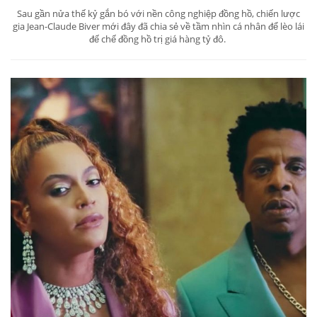
Sau gần nửa thế kỷ gắn bó với nền công nghiệp đồng hồ, chiến lược
gia Jean-Claude Biver mới đây đã chia sẻ về tầm nhìn cá nhân để lèo lái
đế chế đồng hồ trị giá hàng tỷ đô.