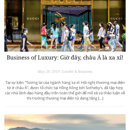
Business of Luxury: Giờ đây, châu Á là xa xỉ!
May 29, 2019 / Leader & Business
Tại sự kiện “Tương lai của ngành hàng xa xỉ: Hội nghị thương mại điện
tử ở châu Á”, được tổ chức tại Hồng Kông bởi Sotheby’s, đã tập hợp
các nhà lãnh đạo hàng đầu trên toàn thế giới để mổ xẻ và thảo luận về
thị trường thương mại điện tử đang tăng […]