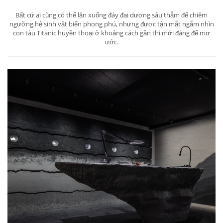
Bất cứ ai cũng có thể lặn xuống đáy đại dương sâu thẳm để chiêm
ngưỡng hệ sinh vật biển phong phú, nhưng được tận mắt ngắm nhìn
con tàu Titanic huyền thoại ở khoảng cách gần thì mới đáng để mơ
ước.