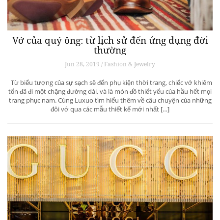
Vớ của quý ông: từ lịch sử đến ứng dụng đời
thường
Jun 28, 2019 / Fashion & Jewelry
Từ biểu tượng của sự sạch sẽ đến phụ kiện thời trang, chiếc vớ khiêm
tốn đã đi một chặng đường dài, và là món đồ thiết yếu của hầu hết mọi
trang phục nam. Cùng Luxuo tìm hiểu thêm về câu chuyện của những
đôi vớ qua các mẫu thiết kế mới nhất […]