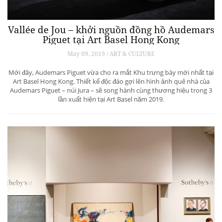
Vallée de Jou – khởi nguồn đồng hồ Audemars
Piguet tại Art Basel Hong Kong
May 09, 2019 / ART & CULTURE
Mới đây, Audemars Piguet vừa cho ra mắt Khu trưng bày mới nhất tại
Art Basel Hong Kong. Thiết kế độc đáo gợi lên hình ảnh quê nhà của
Audemars Piguet – núi Jura – sẽ song hành cùng thương hiệu trong 3
lần xuất hiện tại Art Basel năm 2019.