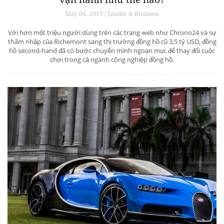
May 04, 2019 / Leader & Business
Với hơn một triệu người dùng trên các trang web như Chrono24 và sự
thâm nhập của Richemont sang thị trường đồng hồ cũ 3,5 tỷ USD, đồng
hồ second-hand đã có bước chuyển mình ngoạn mục để thay đổi cuộc
chơi trong cả ngành công nghiệp đồng hồ.