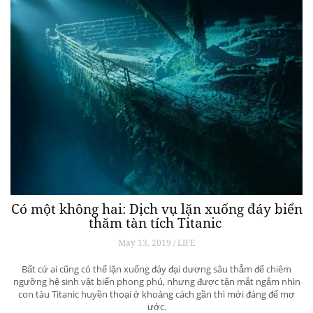
Có một không hai: Dịch vụ lặn xuống đáy biển
thăm tàn tích Titanic
May 13, 2019 / LIFE
Bất cứ ai cũng có thể lặn xuống đáy đại dương sâu thẳm để chiêm
ngưỡng hệ sinh vật biển phong phú, nhưng được tận mắt ngắm nhìn
con tàu Titanic huyền thoại ở khoảng cách gần thì mới đáng để mơ
ước.