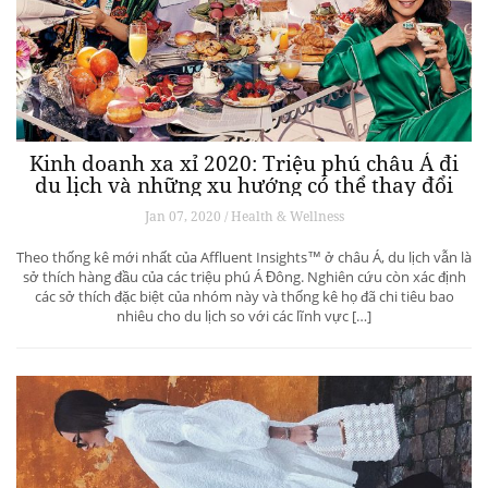
Kinh doanh xa xỉ 2020: Triệu phú châu Á đi
du lịch và những xu hướng có thể thay đổi
ngành du lịch thượng lưu
Jan 07, 2020 / Health & Wellness
Theo thống kê mới nhất của Affluent Insights™ ở châu Á, du lịch vẫn là
sở thích hàng đầu của các triệu phú Á Đông. Nghiên cứu còn xác định
các sở thích đặc biệt của nhóm này và thống kê họ đã chi tiêu bao
nhiêu cho du lịch so với các lĩnh vực […]