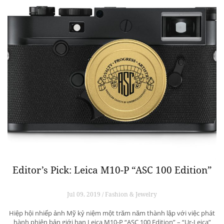
Editor’s Pick: Leica M10-P “ASC 100 Edition”
Jul 09, 2019 / Fashion & Jewelry
Hiệp hội nhiếp ảnh Mỹ kỷ niệm một trăm năm thành lập với việc phát
hành phiên bản giới hạn Leica M10-P “ASC 100 Edition” – “Ur-Leica”