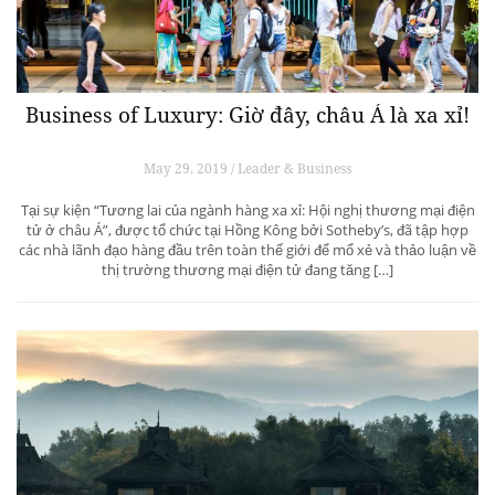
Business of Luxury: Giờ đây, châu Á là xa xỉ!
May 29, 2019 / Leader & Business
Tại sự kiện “Tương lai của ngành hàng xa xỉ: Hội nghị thương mại điện
tử ở châu Á”, được tổ chức tại Hồng Kông bởi Sotheby’s, đã tập hợp
các nhà lãnh đạo hàng đầu trên toàn thế giới để mổ xẻ và thảo luận về
thị trường thương mại điện tử đang tăng […]