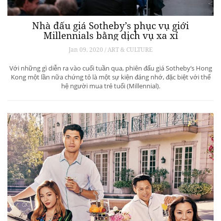
Nhà đấu giá Sotheby’s phục vụ giới
Millennials bằng dịch vụ xa xỉ
Jan 09, 2020 / ART & CULTURE
Với những gì diễn ra vào cuối tuần qua, phiên đấu giá Sotheby’s Hong
Kong một lần nữa chứng tỏ là một sự kiện đáng nhớ, đặc biệt với thế
hệ người mua trẻ tuổi (Millennial).