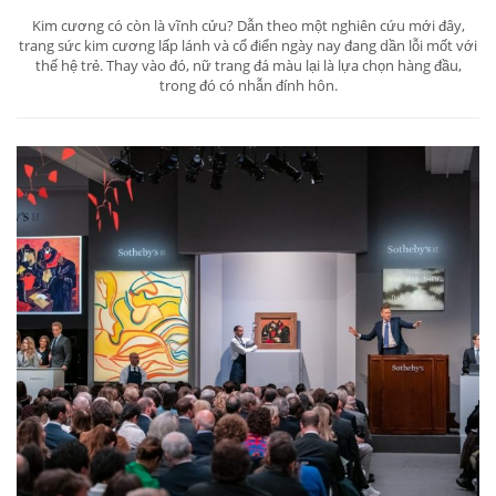
Kim cương có còn là vĩnh cửu? Dẫn theo một nghiên cứu mới đây,
trang sức kim cương lấp lánh và cổ điển ngày nay đang dần lỗi mốt với
thế hệ trẻ. Thay vào đó, nữ trang đá màu lại là lựa chọn hàng đầu,
trong đó có nhẫn đính hôn.