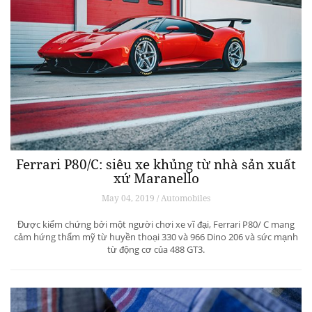
Ferrari P80/C: siêu xe khủng từ ​​nhà sản xuất
xứ Maranello
May 04, 2019 / Automobiles
Được kiểm chứng bởi một người chơi xe vĩ đại, Ferrari P80/ C mang
cảm hứng thẩm mỹ từ huyền thoại 330 và 966 Dino 206 và sức mạnh
từ động cơ của 488 GT3.