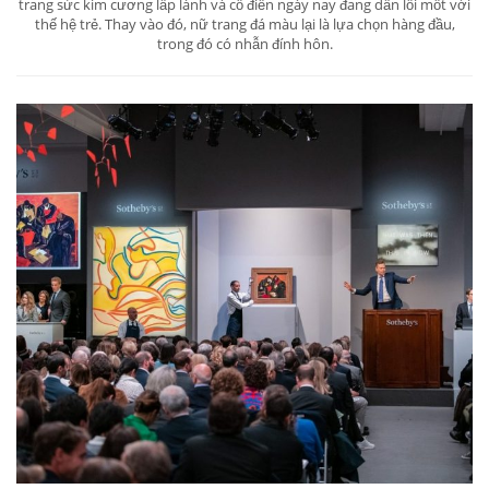
trang sức kim cương lấp lánh và cổ điển ngày nay đang dần lỗi mốt với
thế hệ trẻ. Thay vào đó, nữ trang đá màu lại là lựa chọn hàng đầu,
trong đó có nhẫn đính hôn.