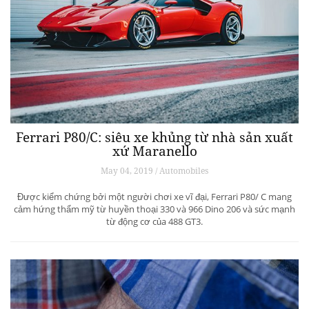
Ferrari P80/C: siêu xe khủng từ ​​nhà sản xuất
xứ Maranello
May 04, 2019 / Automobiles
Được kiểm chứng bởi một người chơi xe vĩ đại, Ferrari P80/ C mang
cảm hứng thẩm mỹ từ huyền thoại 330 và 966 Dino 206 và sức mạnh
từ động cơ của 488 GT3.