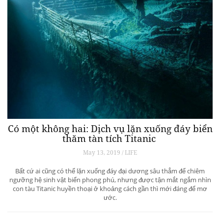
Có một không hai: Dịch vụ lặn xuống đáy biển
thăm tàn tích Titanic
May 13, 2019 / LIFE
Bất cứ ai cũng có thể lặn xuống đáy đại dương sâu thẳm để chiêm
ngưỡng hệ sinh vật biển phong phú, nhưng được tận mắt ngắm nhìn
con tàu Titanic huyền thoại ở khoảng cách gần thì mới đáng để mơ
ước.