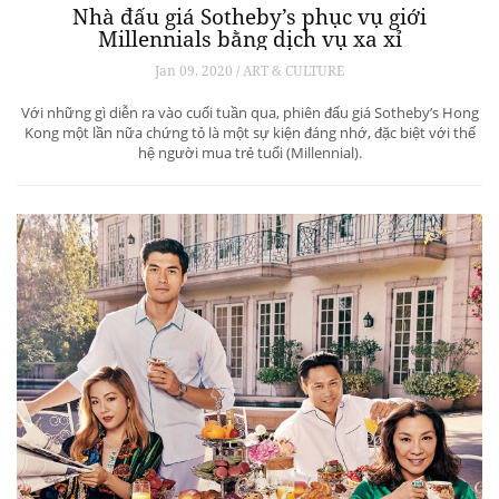
Nhà đấu giá Sotheby’s phục vụ giới
Millennials bằng dịch vụ xa xỉ
Jan 09, 2020 / ART & CULTURE
Với những gì diễn ra vào cuối tuần qua, phiên đấu giá Sotheby’s Hong
Kong một lần nữa chứng tỏ là một sự kiện đáng nhớ, đặc biệt với thế
hệ người mua trẻ tuổi (Millennial).