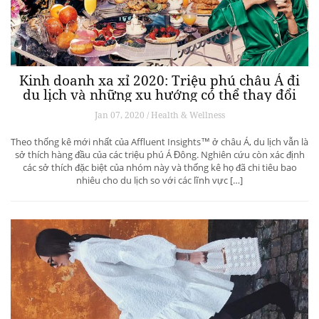
Kinh doanh xa xỉ 2020: Triệu phú châu Á đi
du lịch và những xu hướng có thể thay đổi
ngành du lịch thượng lưu
Jan 07, 2020 / Health & Wellness
Theo thống kê mới nhất của Affluent Insights™ ở châu Á, du lịch vẫn là
sở thích hàng đầu của các triệu phú Á Đông. Nghiên cứu còn xác định
các sở thích đặc biệt của nhóm này và thống kê họ đã chi tiêu bao
nhiêu cho du lịch so với các lĩnh vực […]