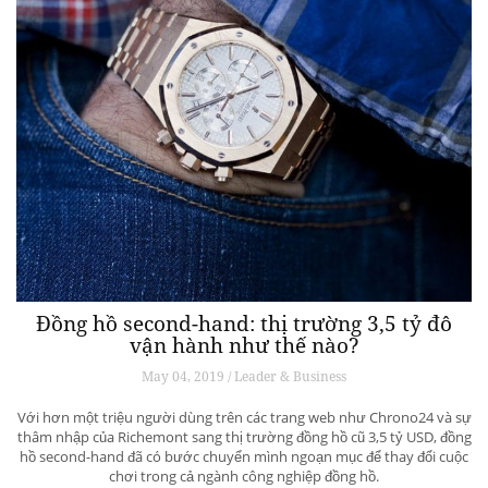
Đồng hồ second-hand: thị trường 3,5 tỷ đô
vận hành như thế nào?
May 04, 2019 / Leader & Business
Với hơn một triệu người dùng trên các trang web như Chrono24 và sự
thâm nhập của Richemont sang thị trường đồng hồ cũ 3,5 tỷ USD, đồng
hồ second-hand đã có bước chuyển mình ngoạn mục để thay đổi cuộc
chơi trong cả ngành công nghiệp đồng hồ.