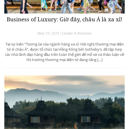
Business of Luxury: Giờ đây, châu Á là xa xỉ!
May 29, 2019 / Leader & Business
Tại sự kiện “Tương lai của ngành hàng xa xỉ: Hội nghị thương mại điện
tử ở châu Á”, được tổ chức tại Hồng Kông bởi Sotheby’s, đã tập hợp
các nhà lãnh đạo hàng đầu trên toàn thế giới để mổ xẻ và thảo luận về
thị trường thương mại điện tử đang tăng […]