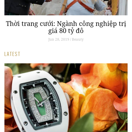
Thời trang cưới: Ngành công nghiệp trị
ới
giá 80 tỷ đô
t
ng
p
Jun 28, 2019 / Beauty
LATEST