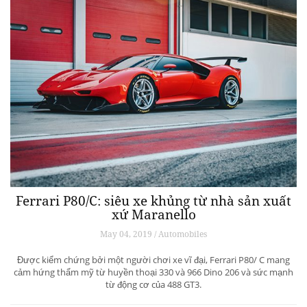
Ferrari P80/C: siêu xe khủng từ ​​nhà sản xuất
xứ Maranello
May 04, 2019 / Automobiles
Được kiểm chứng bởi một người chơi xe vĩ đại, Ferrari P80/ C mang
cảm hứng thẩm mỹ từ huyền thoại 330 và 966 Dino 206 và sức mạnh
từ động cơ của 488 GT3.