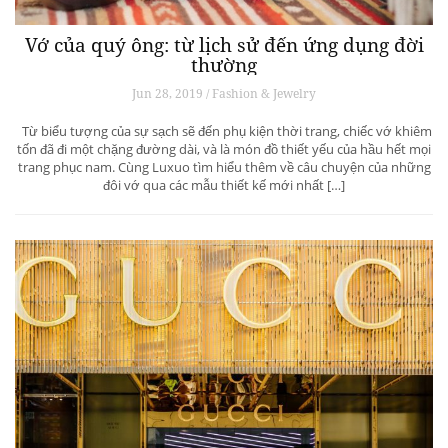
Vớ của quý ông: từ lịch sử đến ứng dụng đời
thường
Jun 28, 2019 / Fashion & Jewelry
Từ biểu tượng của sự sạch sẽ đến phụ kiện thời trang, chiếc vớ khiêm
tốn đã đi một chặng đường dài, và là món đồ thiết yếu của hầu hết mọi
trang phục nam. Cùng Luxuo tìm hiểu thêm về câu chuyện của những
đôi vớ qua các mẫu thiết kế mới nhất […]