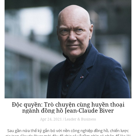
Độc quyền: Trò chuyện cùng huyền thoại
ngành đồng hồ Jean-Claude Biver
Apr 24, 2021 / Leader & Business
Sau gần nửa thế kỷ gắn bó với nền công nghiệp đồng hồ, chiến lược
gia Jean-Claude Biver mới đây đã chia sẻ về tầm nhìn cá nhân để lèo lái