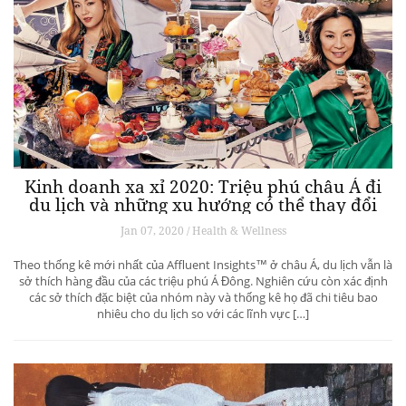
Kinh doanh xa xỉ 2020: Triệu phú châu Á đi
du lịch và những xu hướng có thể thay đổi
ngành du lịch thượng lưu
Jan 07, 2020 / Health & Wellness
Theo thống kê mới nhất của Affluent Insights™ ở châu Á, du lịch vẫn là
sở thích hàng đầu của các triệu phú Á Đông. Nghiên cứu còn xác định
các sở thích đặc biệt của nhóm này và thống kê họ đã chi tiêu bao
nhiêu cho du lịch so với các lĩnh vực […]