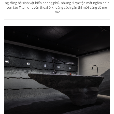
ngưỡng hệ sinh vật biển phong phú, nhưng được tận mắt ngắm nhìn
con tàu Titanic huyền thoại ở khoảng cách gần thì mới đáng để mơ
ước.