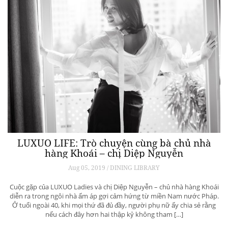
LUXUO LIFE: Trò chuyện cùng bà chủ nhà
hàng Khoái – chị Diệp Nguyễn
Aug 05, 2019 / DINING LIBRARY
Cuộc gặp của LUXUO Ladies và chị Diệp Nguyễn – chủ nhà hàng Khoái
diễn ra trong ngôi nhà ấm áp gợi cảm hứng từ miền Nam nước Pháp.
Ở tuổi ngoài 40, khi mọi thứ đã đủ đầy, người phụ nữ ấy chia sẻ rằng
nếu cách đây hơn hai thập kỷ không tham […]