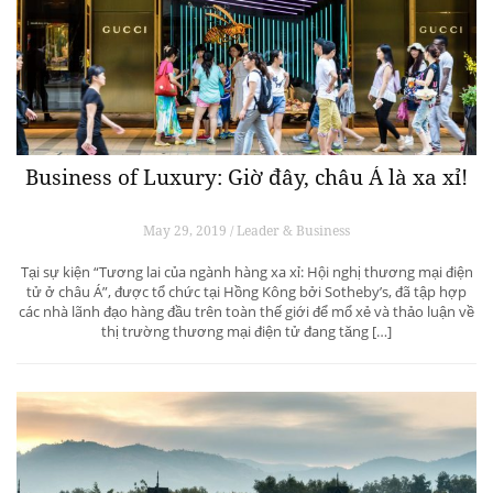
Business of Luxury: Giờ đây, châu Á là xa xỉ!
May 29, 2019 / Leader & Business
Tại sự kiện “Tương lai của ngành hàng xa xỉ: Hội nghị thương mại điện
tử ở châu Á”, được tổ chức tại Hồng Kông bởi Sotheby’s, đã tập hợp
các nhà lãnh đạo hàng đầu trên toàn thế giới để mổ xẻ và thảo luận về
thị trường thương mại điện tử đang tăng […]