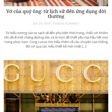
Vớ của quý ông: từ lịch sử đến ứng dụng đời
thường
Jun 28, 2019 / Fashion & Jewelry
Từ biểu tượng của sự sạch sẽ đến phụ kiện thời trang, chiếc vớ khiêm
tốn đã đi một chặng đường dài, và là món đồ thiết yếu của hầu hết mọi
trang phục nam. Cùng Luxuo tìm hiểu thêm về câu chuyện của những
đôi vớ qua các mẫu thiết kế mới nhất […]