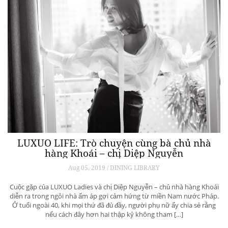
LUXUO LIFE: Trò chuyện cùng bà chủ nhà
hàng Khoái – chị Diệp Nguyễn
Aug 05, 2019 / DINING LIBRARY
Cuộc gặp của LUXUO Ladies và chị Diệp Nguyễn – chủ nhà hàng Khoái
diễn ra trong ngôi nhà ấm áp gợi cảm hứng từ miền Nam nước Pháp.
Ở tuổi ngoài 40, khi mọi thứ đã đủ đầy, người phụ nữ ấy chia sẻ rằng
nếu cách đây hơn hai thập kỷ không tham […]