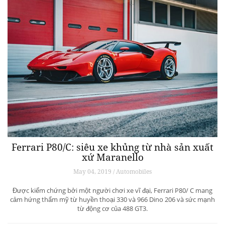
Ferrari P80/C: siêu xe khủng từ ​​nhà sản xuất
xứ Maranello
May 04, 2019 / Automobiles
Được kiểm chứng bởi một người chơi xe vĩ đại, Ferrari P80/ C mang
cảm hứng thẩm mỹ từ huyền thoại 330 và 966 Dino 206 và sức mạnh
từ động cơ của 488 GT3.