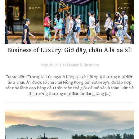
Business of Luxury: Giờ đây, châu Á là xa xỉ!
May 29, 2019 / Leader & Business
Tại sự kiện “Tương lai của ngành hàng xa xỉ: Hội nghị thương mại điện
tử ở châu Á”, được tổ chức tại Hồng Kông bởi Sotheby’s, đã tập hợp
các nhà lãnh đạo hàng đầu trên toàn thế giới để mổ xẻ và thảo luận về
thị trường thương mại điện tử đang tăng […]