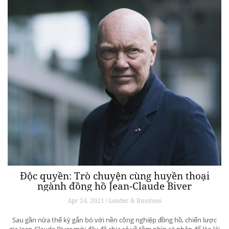
Độc quyền: Trò chuyện cùng huyền thoại
ngành đồng hồ Jean-Claude Biver
Apr 24, 2021 / Leader & Business
Sau gần nửa thế kỷ gắn bó với nền công nghiệp đồng hồ, chiến lược
gia Jean-Claude Biver mới đây đã chia sẻ về tầm nhìn cá nhân để lèo lái