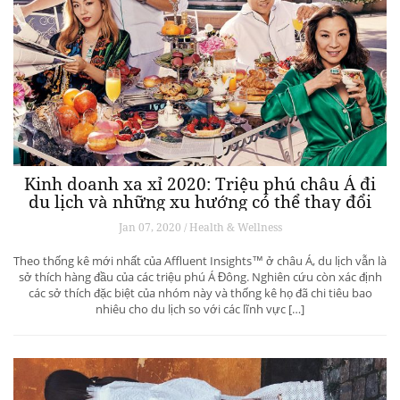
Kinh doanh xa xỉ 2020: Triệu phú châu Á đi
du lịch và những xu hướng có thể thay đổi
ngành du lịch thượng lưu
Jan 07, 2020 / Health & Wellness
Theo thống kê mới nhất của Affluent Insights™ ở châu Á, du lịch vẫn là
sở thích hàng đầu của các triệu phú Á Đông. Nghiên cứu còn xác định
các sở thích đặc biệt của nhóm này và thống kê họ đã chi tiêu bao
nhiêu cho du lịch so với các lĩnh vực […]