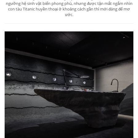
ngưỡng hệ sinh vật biển phong phú, nhưng được tận mắt ngắm nhìn
con tàu Titanic huyền thoại ở khoảng cách gần thì mới đáng để mơ
ước.