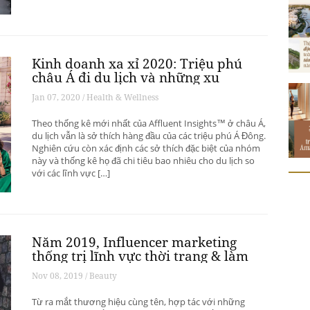
Kinh doanh xa xỉ 2020: Triệu phú
châu Á đi du lịch và những xu
hướng có thể thay đổi ngành du
Jan 07, 2020 / Health & Wellness
lịch thượng lưu
Theo thống kê mới nhất của Affluent Insights™ ở châu Á,
du lịch vẫn là sở thích hàng đầu của các triệu phú Á Đông.
Nghiên cứu còn xác định các sở thích đặc biệt của nhóm
này và thống kê họ đã chi tiêu bao nhiêu cho du lịch so
với các lĩnh vực […]
Năm 2019, Influencer marketing
thống trị lĩnh vực thời trang & làm
đẹp
Nov 08, 2019 / Beauty
Từ ra mắt thương hiệu cùng tên, hợp tác với những