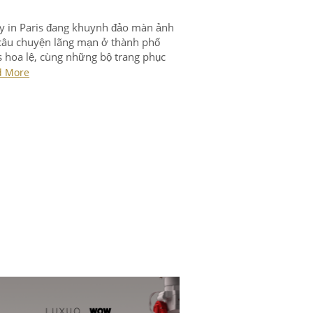
y in Paris đang khuynh đảo màn ảnh
câu chuyện lãng mạn ở thành phố
s hoa lệ, cùng những bộ trang phục
g thể nào bắt mắt hơn.
d More