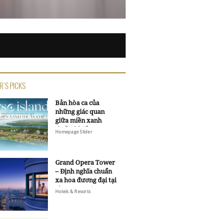
R'S PICKS
Bản hòa ca của
những giác quan
giữa miền xanh
thuần khiết
Homepage Slider
Grand Opera Tower
– Định nghĩa chuẩn
xa hoa đương đại tại
Sheraton Saigon
Hotels & Resorts
Grand Opera Hotel