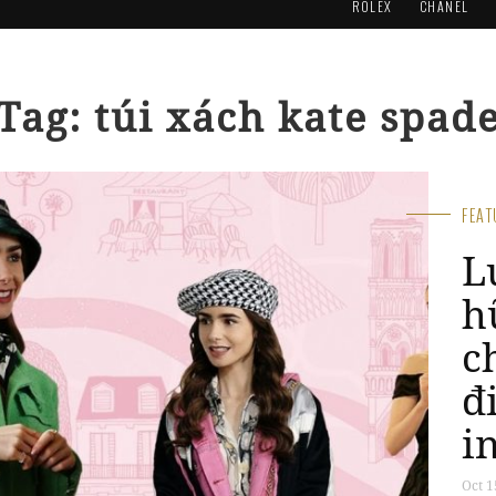
ROLEX
CHANEL
Tag: túi xách kate spad
FEA
L
h
c
đ
i
Oct 1