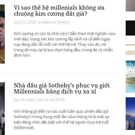
Vì sao thế hệ millenials không ưa
chuộng kim cương đắt giá?
Aug 12, 2020 / Fashion & Jewelry
Kim cương có còn là vĩnh cửu? Dẫn theo một nghiên cứu
mới đây, trang sức kim cương lấp lánh và cổ điển ngày
nay đang dần lỗi mốt với thế hệ trẻ. Thay vào đó, nữ
trang đá màu lại là lựa chọn hàng đầu, trong đó có nhẫn
EDITO
đính hôn.
Nhà đấu giá Sotheby’s phục vụ giới
Millennials bằng dịch vụ xa xỉ
Jan 09, 2020 / ART & CULTURE
Với những gì diễn ra vào cuối tuần qua, phiên đấu giá
Sotheby’s Hong Kong một lần nữa chứng tỏ là một sự
kiện đáng nhớ, đặc biệt với thế hệ người mua trẻ tuổi
(Millennial).