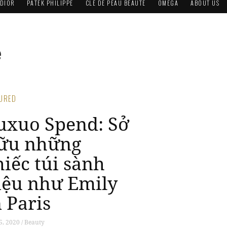
DIOR
PATEK PHILIPPE
CLÉ DE PEAU BEAUTÉ
OMEGA
ABOUT US
e
TURED
uxuo Spend: Sở
ữu những
hiếc túi sành
iệu như Emily
n Paris
5, 2020 / Beauty