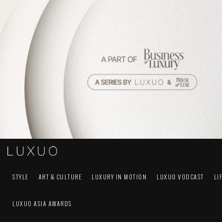
STYLE
ART & CULTURE
LUXURY IN MOTION
LUXUO VODCAST
LI
LUXUO ASIA AWARDS