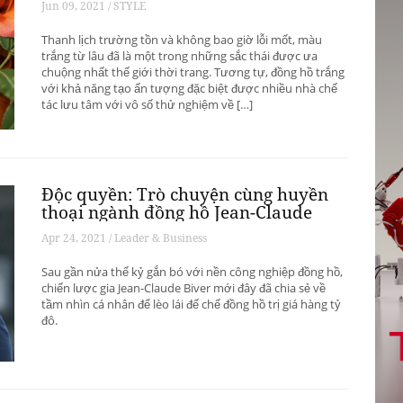
Jun 09, 2021 / STYLE
Thanh lịch trường tồn và không bao giờ lỗi mốt, màu
trắng từ lâu đã là một trong những sắc thái được ưa
chuộng nhất thế giới thời trang. Tương tự, đồng hồ trắng
với khả năng tạo ấn tượng đặc biệt được nhiều nhà chế
tác lưu tâm với vô số thử nghiệm về […]
Độc quyền: Trò chuyện cùng huyền
thoại ngành đồng hồ Jean-Claude
Biver
Apr 24, 2021 / Leader & Business
Sau gần nửa thế kỷ gắn bó với nền công nghiệp đồng hồ,
chiến lược gia Jean-Claude Biver mới đây đã chia sẻ về
tầm nhìn cá nhân để lèo lái đế chế đồng hồ trị giá hàng tỷ
đô.