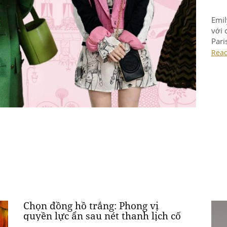
Emil
với 
Pari
khôn
Rea
Chọn đồng hồ trắng: Phong vị
quyền lực ẩn sau nét thanh lịch cố
hữu