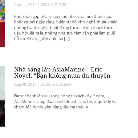
phát triển? – Phần 1
Aug 11, 2019 / ART & CULTURE
Khó khăn gặp phải vì quy mô nhỏ, vừa mới thành lập,
hoặc cơ hội ngày càng ít đến từ hội chợ nghệ thuật khiến
phòng tranh nghệ thuật đứng trước nhiều thách thức.
Câu hỏi đặt ra là, những nhà sưu tầm cần phải làm gì để
hỗ trợ để các gallery tồn tại […]
Nhà sáng lập AsiaMarine – Eric
Noyel: “Bạn không mua du thuyền
để đầu tư sinh lời”
Aug 08, 2019 / Leader & Business
Được thành lập tại Hong Kong từ cách đây 7 năm,
AsiaMarine là tập đoàn kinh doanh, cho thuê, quản lý và
chăm sóc du thuyền hàng đầu tại châu Á.