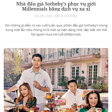
Nhà đấu giá Sotheby’s phục vụ giới
Millennials bằng dịch vụ xa xỉ
Jan 09, 2020 / ART & CULTURE
Với những gì diễn ra vào cuối tuần qua, phiên đấu giá Sotheby’s Hong
Kong một lần nữa chứng tỏ là một sự kiện đáng nhớ, đặc biệt với thế
hệ người mua trẻ tuổi (Millennial).