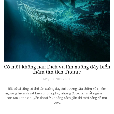
Có một không hai: Dịch vụ lặn xuống đáy biển
thăm tàn tích Titanic
May 13, 2019 / LIFE
Bất cứ ai cũng có thể lặn xuống đáy đại dương sâu thẳm để chiêm
ngưỡng hệ sinh vật biển phong phú, nhưng được tận mắt ngắm nhìn
con tàu Titanic huyền thoại ở khoảng cách gần thì mới đáng để mơ
ước.