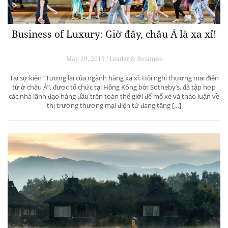
Business of Luxury: Giờ đây, châu Á là xa xỉ!
May 29, 2019 / Leader & Business
Tại sự kiện “Tương lai của ngành hàng xa xỉ: Hội nghị thương mại điện
tử ở châu Á”, được tổ chức tại Hồng Kông bởi Sotheby’s, đã tập hợp
các nhà lãnh đạo hàng đầu trên toàn thế giới để mổ xẻ và thảo luận về
thị trường thương mại điện tử đang tăng […]