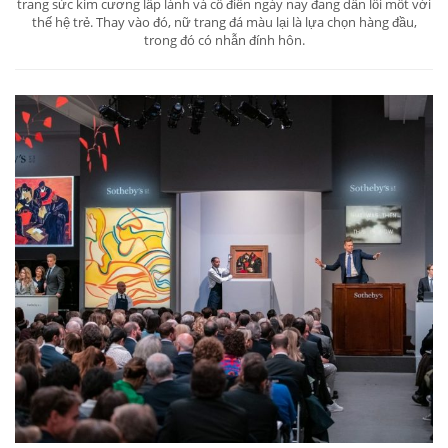
trang sức kim cương lấp lánh và cổ điển ngày nay đang dần lỗi mốt với
thế hệ trẻ. Thay vào đó, nữ trang đá màu lại là lựa chọn hàng đầu,
trong đó có nhẫn đính hôn.