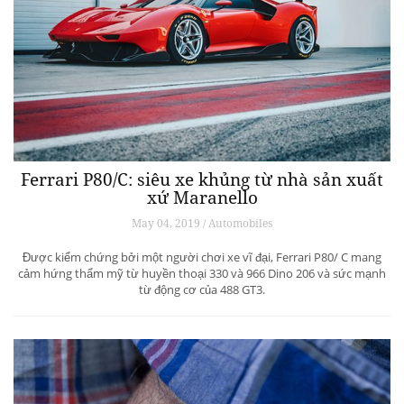
Ferrari P80/C: siêu xe khủng từ ​​nhà sản xuất
xứ Maranello
May 04, 2019 / Automobiles
Được kiểm chứng bởi một người chơi xe vĩ đại, Ferrari P80/ C mang
cảm hứng thẩm mỹ từ huyền thoại 330 và 966 Dino 206 và sức mạnh
từ động cơ của 488 GT3.