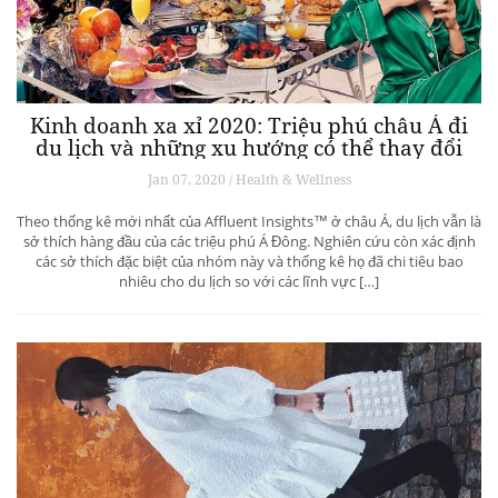
Kinh doanh xa xỉ 2020: Triệu phú châu Á đi
du lịch và những xu hướng có thể thay đổi
ngành du lịch thượng lưu
Jan 07, 2020 / Health & Wellness
Theo thống kê mới nhất của Affluent Insights™ ở châu Á, du lịch vẫn là
sở thích hàng đầu của các triệu phú Á Đông. Nghiên cứu còn xác định
các sở thích đặc biệt của nhóm này và thống kê họ đã chi tiêu bao
nhiêu cho du lịch so với các lĩnh vực […]