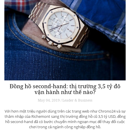
Đồng hồ second-hand: thị trường 3,5 tỷ đô
vận hành như thế nào?
May 04, 2019 / Leader & Business
Với hơn một triệu người dùng trên các trang web như Chrono24 và sự
thâm nhập của Richemont sang thị trường đồng hồ cũ 3,5 tỷ USD, đồng
hồ second-hand đã có bước chuyển mình ngoạn mục để thay đổi cuộc
chơi trong cả ngành công nghiệp đồng hồ.